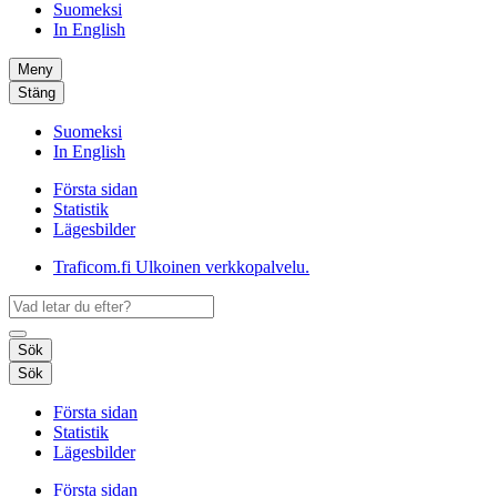
Suomeksi
In English
Meny
Stäng
Suomeksi
In English
Första sidan
Statistik
Lägesbilder
Traficom.fi
Ulkoinen verkkopalvelu.
Sök
Sök
Första sidan
Statistik
Lägesbilder
Första sidan