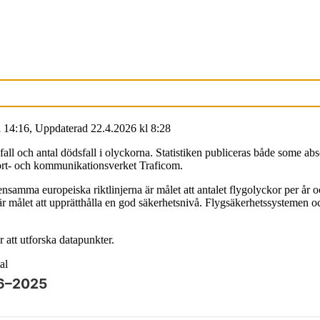
l
14:16
,
Uppdaterad
22.4.2026
kl
8:28
all och antal dödsfall i olyckorna. Statistiken publiceras både some absol
ort- och kommunikationsverket Traficom.
ensamma europeiska riktlinjerna är målet att antalet flygolyckor per år
et är målet att upprätthålla en god säkerhetsnivå. Flygsäkerhetssystemen 
 att utforska datapunkter.
al
16–2025
angenten och bläddra bland datapunkterna med piltangenterna.