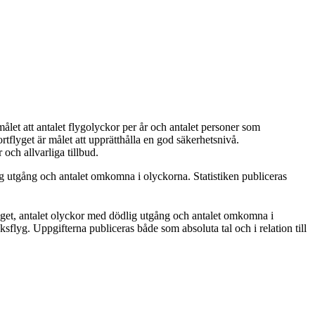
ålet att antalet flygolyckor per år och antalet personer som
rtflyget är målet att upprätthålla en god säkerhetsnivå.
och allvarliga tillbud.
ig utgång och antalet omkomna i olyckorna. Statistiken publiceras
lyget, antalet olyckor med dödlig utgång och antalet omkomna i
uksflyg. Uppgifterna publiceras både som absoluta tal och i relation till