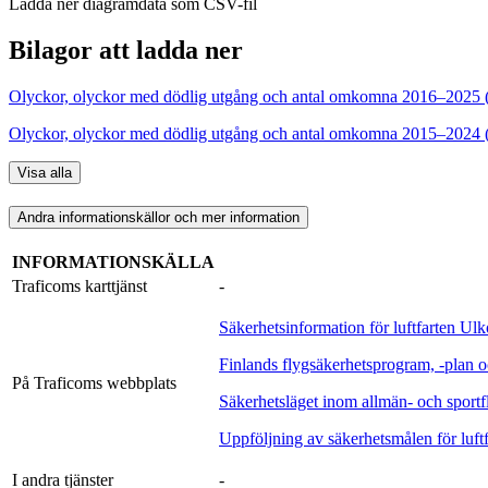
Ladda ner diagramdata som CSV-fil
Bilagor att ladda ner
Olyckor, olyckor med dödlig utgång och antal omkomna 2016–2025 (a
Olyckor, olyckor med dödlig utgång och antal omkomna 2015–2024 (ant
Visa alla
Andra informationskällor och mer information
INFORMATIONSKÄLLA
Traficoms karttjänst
-
Säkerhetsinformation för luftfarten
Ulk
Finlands flygsäkerhetsprogram, -plan o
På Traficoms webbplats
Säkerhetsläget inom allmän- och sportfl
Uppföljning av säkerhetsmålen för luftf
I andra tjänster
-