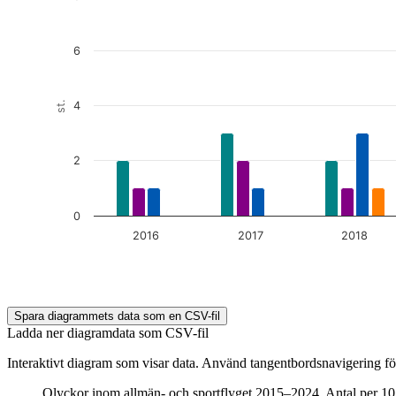
6
st.
4
2
0
2016
2017
2018
End of interactive chart.
Spara diagrammets data som en CSV-fil
Ladda ner diagramdata som CSV-fil
Interaktivt diagram som visar data. Använd tangentbordsnavigering för
Olyckor inom allmän- och sportflyget 2015–2024. Antal per 10