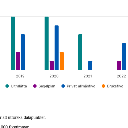
2019
2020
2021
2022
Ultralätta
Segelplan
Privat allmänflyg
Bruksflyg
 att utforska datapunkter.
 000 flygtimmar