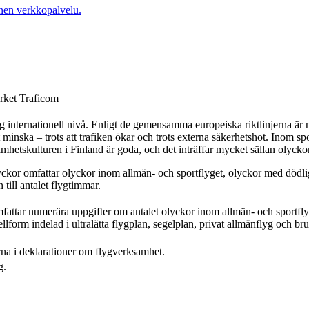
nen verkkopalvelu.
rket Traficom
g internationell nivå. Enligt de gemensamma europeiska riktlinjerna är m
minska – trots att trafiken ökar och trots externa säkerhetshot. Inom spo
etskulturen i Finland är goda, och det inträffar mycket sällan olyckor 
olyckor omfattar olyckor inom allmän- och sportflyget, olyckor med dödl
 till antalet flygtimmar.
omfattar numerära uppgifter om antalet olyckor inom allmän- och sportf
ellform indelad i ultralätta flygplan, segelplan, privat allmänflyg och br
a i deklarationer om flygverksamhet.
g.