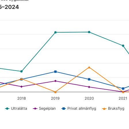
15–2024
angenten och bläddra bland datapunkterna med piltangenterna.
2018
2019
2020
2021
Ultralätta
Segelplan
Privat allmänflyg
Bruksflyg