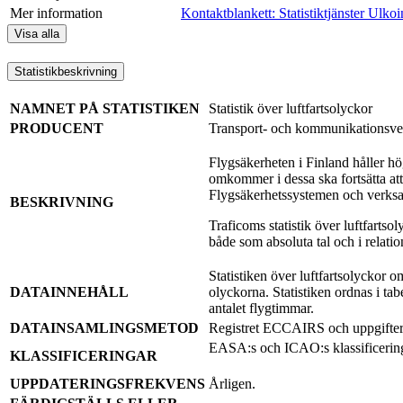
Mer information
Kontaktblankett: Statistiktjänster
Ulkoi
Visa alla
Statistikbeskrivning
NAMNET PÅ STATISTIKEN
Statistik över luftfartsolyckor
PRODUCENT
Transport- och kommunikationsve
Flygsäkerheten i Finland håller hö
omkommer i dessa ska fortsätta att 
Flygsäkerhetssystemen och verksamh
BESKRIVNING
Traficoms statistik över luftfarts
både som absoluta tal och i relation
Statistiken över luftfartsolyckor 
DATAINNEHÅLL
olyckorna. Statistiken ordnas i tab
antalet flygtimmar.
DATAINSAMLINGSMETOD
Registret ECCAIRS och uppgiftern
EASA:s och ICAO:s klassificerin
KLASSIFICERINGAR
UPPDATERINGSFREKVENS
Årligen.