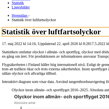
Statistik
Lägesbilder
Hemsidan
›
Statistik över luftfartsolyckor
Statistik över luftfartsolyckor
17. maj 2022 kl 14:16, Uppdaterad 22. april 2026 kl 8:28
17.5.2022
k
Statistiken omfattar olyckor i allmän- och sportflyg, olyckor med dödsf
en gång om året. För produktionen av informationen ansvarar Transp
Flygsäkerheten i Finland håller hög internationell nivå. Enligt de gem
trots att trafiken ökar och trots externa säkerhetshot. Inom sportflyg
sällan olyckor och allvarliga tillbud.
Interaktivt diagram som visar data. Använd tangentbordsnavigering för
Olyckor inom allmän- och sportflyget 2016–2025. Absoluta ant
Olyckor inom allmän- och sportflyget 20
Diagrammet är interaktivt. Navigera till diagrammet med tabbt
Absoluta antal
8