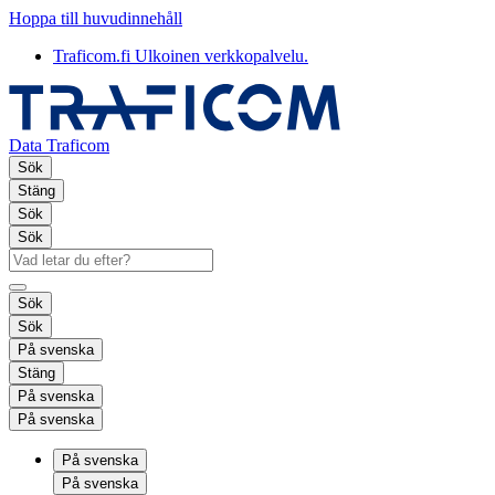
Hoppa till huvudinnehåll
Traficom.fi
Ulkoinen verkkopalvelu.
Data Traficom
Sök
Stäng
Sök
Sök
Sök
Sök
På svenska
Stäng
På svenska
På svenska
På svenska
På svenska