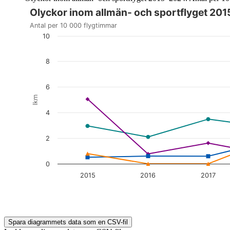
Olyckor inom allmän- och sportflyget 20
Diagrammet är interaktivt. Navigera till diagrammet med tabbt
Antal per 10 000 flygtimmar
10
8
6
lkm
4
2
0
2015
2016
2017
End of interactive chart.
Spara diagrammets data som en CSV-fil