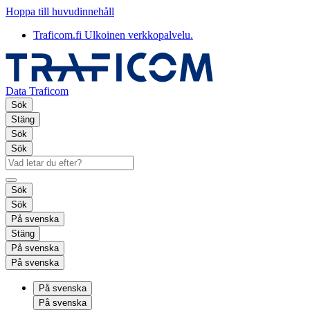
Hoppa till huvudinnehåll
Traficom.fi
Ulkoinen verkkopalvelu.
Data Traficom
Sök
Stäng
Sök
Sök
Sök
Sök
På svenska
Stäng
På svenska
På svenska
På svenska
På svenska