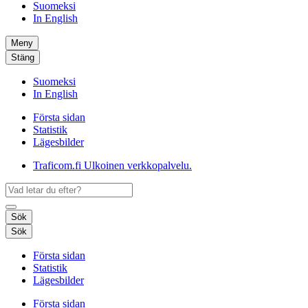
Suomeksi
In English
Meny
Stäng
Suomeksi
In English
Första sidan
Statistik
Lägesbilder
Traficom.fi
Ulkoinen verkkopalvelu.
Sök
Sök
Första sidan
Statistik
Lägesbilder
Första sidan