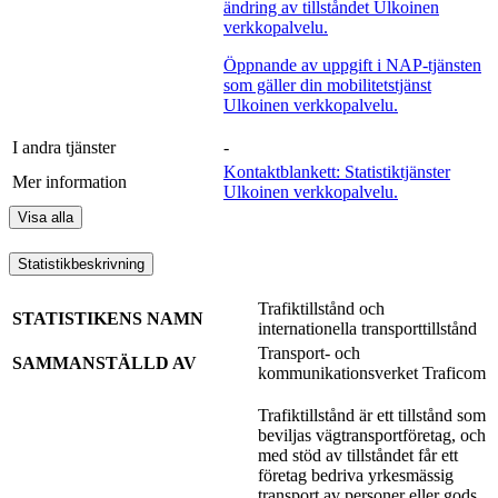
ändring av tillståndet
Ulkoinen
verkkopalvelu.
Öppnande av uppgift i NAP-tjänsten
som gäller din mobilitetstjänst
Ulkoinen verkkopalvelu.
I andra tjänster
-
Kontaktblankett: Statistiktjänster
Mer information
Ulkoinen verkkopalvelu.
Visa alla
Statistikbeskrivning
Trafiktillstånd och
STATISTIKENS NAMN
internationella transporttillstånd
Transport- och
SAMMANSTÄLLD AV
kommunikationsverket Traficom
Trafiktillstånd är ett tillstånd som
beviljas vägtransportföretag, och
med stöd av tillståndet får ett
företag bedriva yrkesmässig
transport av personer eller gods.