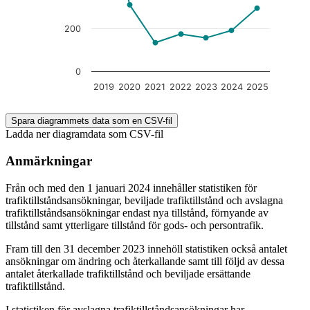
200
0
2019
2020
2021
2022
2023
2024
2025
End of interactive chart.
Spara diagrammets data som en CSV-fil
Ladda ner diagramdata som CSV-fil
Anmärkningar
Från och med den 1 januari 2024 innehåller statistiken för
trafiktillståndsansökningar, beviljade trafiktillstånd och avslagna
trafiktillståndsansökningar endast nya tillstånd, förnyande av
tillstånd samt ytterligare tillstånd för gods- och persontrafik.
Fram till den 31 december 2023 innehöll statistiken också antalet
ansökningar om ändring och återkallande samt till följd av dessa
antalet återkallade trafiktillstånd och beviljade ersättande
trafiktillstånd.
I statistiken för avslagna trafiktillståndsansökningar har