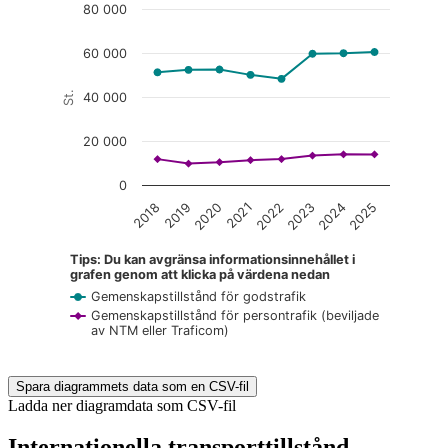
80 000
60 000
St.
40 000
20 000
0
2018
2019
2020
2021
2022
2023
2024
2025
Tips: Du kan avgränsa informationsinnehållet i
grafen genom att klicka på värdena nedan
Gemenskapstillstånd för godstrafik
Gemenskapstillstånd för persontrafik (beviljade
av NTM eller Traficom)
End of interactive chart.
Spara diagrammets data som en CSV-fil
Ladda ner diagramdata som CSV-fil
Internationella transporttillstånd