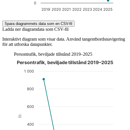
0
2019
2020
2021
2022
2023
2024
2025
End of interactive chart.
Spara diagrammets data som en CSV-fil
Ladda ner diagramdata som CSV-fil
Interaktivt diagram som visar data. Använd tangentbordsnavigering
för att utforska datapunkter.
Persontrafik, beviljade tillstånd 2019–2025
Persontrafik, beviljade tillstånd 2019–2025
Diagrammet är interaktivt. Navigera till diagrammet med tabbt
1 000
800
600
St.
400