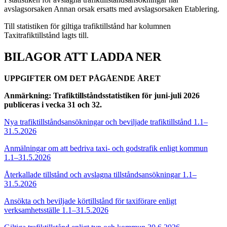
avslagsorsaken Annan orsak ersatts med avslagsorsaken Etablering.
Till statistiken för giltiga trafiktillstånd har kolumnen
Taxitrafiktillstånd lagts till.
BILAGOR ATT LADDA NER
UPPGIFTER OM DET PÅGÅENDE ÅRET
Anmärkning: Trafiktillståndsstatistiken för juni-juli 2026
publiceras i vecka 31 och 32.
Nya trafiktillståndsansökningar och beviljade trafiktillstånd 1.1–
31.5.2026
Anmälningar om att bedriva taxi- och godstrafik enligt kommun
1.1–31.5.2026
Återkallade tillstånd och avslagna tillståndsansökningar 1.1–
31.5.2026
Ansökta och beviljade körtillstånd för taxiförare enligt
verksamhetsställe 1.1–31.5.2026