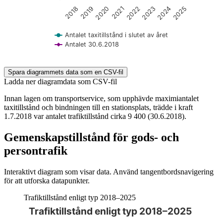
2018
2019
2020
2021
2022
2023
2024
2025
Antalet taxitillstånd i slutet av året
Antalet 30.6.2018
End of interactive chart.
Spara diagrammets data som en CSV-fil
Ladda ner diagramdata som CSV-fil
Innan lagen om transportservice, som upphävde maximiantalet
taxitillstånd och bindningen till en stationsplats, trädde i kraft
1.7.2018 var antalet trafiktillstånd cirka 9 400 (30.6.2018).
Gemenskapstillstånd för gods- och
persontrafik
Interaktivt diagram som visar data. Använd tangentbordsnavigering
för att utforska datapunkter.
Trafiktillstånd enligt typ 2018–2025
Trafiktillstånd enligt typ 2018–2025
Diagrammet är interaktivt. Navigera till diagrammet med tabbt