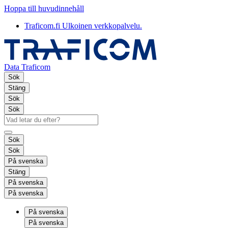
Hoppa till huvudinnehåll
Traficom.fi
Ulkoinen verkkopalvelu.
Data Traficom
Sök
Stäng
Sök
Sök
Sök
Sök
På svenska
Stäng
På svenska
På svenska
På svenska
På svenska