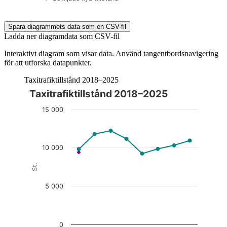
End of interactive chart.
Spara diagrammets data som en CSV-fil
Ladda ner diagramdata som CSV-fil
Interaktivt diagram som visar data. Använd tangentbordsnavigering
för att utforska datapunkter.
Taxitrafiktillstånd 2018–2025
Taxitrafiktillstånd 2018–2025
Diagrammet är interaktivt. Navigera till diagrammet med tabbt
15 000
10 000
St.
5 000
0