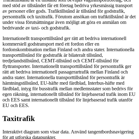
med stöd av tillståndet får ett företag bedriva yrkesmässig transport
av personer eller gods. Trafiktillstånd är tillstånd för godstrafik,
persontrafik och taxitrafik. Förutom ansökan om trafiktillstånd är det
under vissa förutsättningar även möjligt att göra en anmälan om
bedrivande av taxi- och godstrafik.
Internationellt transporttillstånd ger rätt att bedriva internationell
kommersiell godstransport med ett fordon eller en
fordonskombination mellan Finland och andra stater. Internationella
transporttillstånd för godstrafik är bilateralt tillstånd,
tredjelandstillstånd, CEMT-tillstånd och CEMT-tillstånd för
flyttransporter. Internationellt transporttillstånd för persontrafik ger
rätt att bedriva internationell passagerartrafik mellan Finland och
andra stater. Internationella transporttillstånd för persontrafik är
hämtningstillstånd, EU-häfte med färdblad, Interbus-häfte med
färdblad, intyg för busstrafik mellan medlemsstater som bedrivs för
egen räkning, internationellt tillstånd för linjebaserad trafik inom EU
och EES samt internationellt tillstånd för linjebaserad trafik utanför
EU och EES.
Taxitrafik
Interaktivt diagram som visar data. Använd tangentbordsnavigering
för att utforska datapunkter.