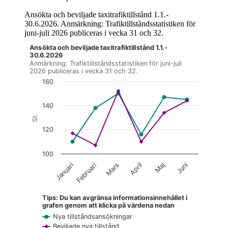
Ansökta och beviljade taxitrafiktillstånd 1.1.-
30.6.2026. Anmärkning: Trafiktillståndsstatistiken för
juni-juli 2026 publiceras i vecka 31 och 32.
Ansökta och beviljade taxitrafiktillstånd 1.1.-
Diagrammet är interaktivt. Navigera till diagrammet med tabbt
30.6.2026
Anmärkning: Trafiktillståndsstatistiken för juni-juli
2026 publiceras i vecka 31 och 32.
160
140
St.
120
100
Januari
Februari
Mars
April
Maj
Juni
Tips: Du kan avgränsa informationsinnehållet i
grafen genom att klicka på värdena nedan
Nya tillståndsansökningar
Beviljade nya tillstånd