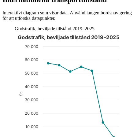
Interaktivt diagram som visar data. Använd tangentbordsnavigering
för att utforska datapunkter.
Godstrafik, beviljade tillstånd 2019–2025
Godstrafik, beviljade tillstånd 2019–2025
Diagrammet är interaktivt. Navigera till diagrammet med tabbt
70 000
60 000
50 000
40 000
St.
30 000
20 000
10 000