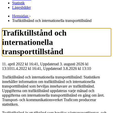
Statistik
Lägesbilder
Hemsidan
›
Trafiktillstånd och internationella transporttillstånd
Trafiktillstånd och
internationella
transporttillstånd
11. april 2022 kl 16:41, Uppdaterad 3. augusti 2026 kl
13:10
11.4.2022
kl
16:41
,
Uppdaterad
3.8.2026
kl
13:10
Trafiktillstånd och internationella transporttillstånd: Statistiken
innehåller information om trafiktillstånd och internationella
transporttillstånd som beviljas innehavare av trafiktillstånd.
Uppgifterna om trafiktillstånd uppdateras varje månad och
uppgifterna om internationella transporttillstånd en gång om året.
Transport- och kommunikationsverket Traficom producerar
statistiken.
Trafiktillstånd är ett tillstånd som beviljas vägtransportföretag, och