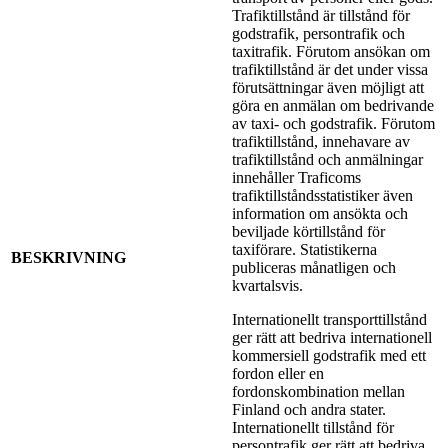
Trafiktillstånd är tillstånd för
godstrafik, persontrafik och
taxitrafik. Förutom ansökan om
trafiktillstånd är det under vissa
förutsättningar även möjligt att
göra en anmälan om bedrivande
av taxi- och godstrafik. Förutom
trafiktillstånd, innehavare av
trafiktillstånd och anmälningar
innehåller Traficoms
trafiktillståndsstatistiker även
information om ansökta och
beviljade körtillstånd för
taxiförare. Statistikerna
BESKRIVNING
publiceras månatligen och
kvartalsvis.
Internationellt transporttillstånd
ger rätt att bedriva internationell
kommersiell godstrafik med ett
fordon eller en
fordonskombination mellan
Finland och andra stater.
Internationellt tillstånd för
persontrafik ger rätt att bedriva