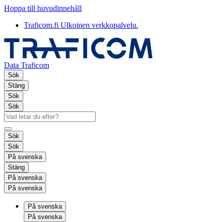
Hoppa till huvudinnehåll
Traficom.fi
Ulkoinen verkkopalvelu.
Data Traficom
Sök
Stäng
Sök
Sök
Sök
Sök
På svenska
Stäng
På svenska
På svenska
På svenska
På svenska