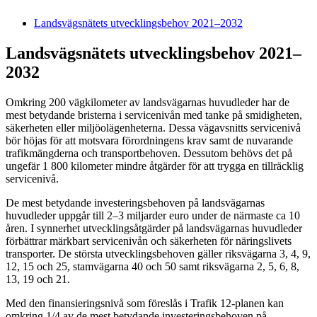
Landsvägsnätets utvecklingsbehov 2021–2032
Landsvägsnätets utvecklingsbehov 2021–
2032
Omkring 200 vägkilometer av landsvägarnas huvudleder har de
mest betydande bristerna i servicenivån med tanke på smidigheten,
säkerheten eller miljöolägenheterna. Dessa vägavsnitts servicenivå
bör höjas för att motsvara förordningens krav samt de nuvarande
trafikmängderna och transportbehoven. Dessutom behövs det på
ungefär 1 800 kilometer mindre åtgärder för att trygga en tillräcklig
servicenivå.
De mest betydande investeringsbehoven på landsvägarnas
huvudleder uppgår till 2–3 miljarder euro under de närmaste ca 10
åren. I synnerhet utvecklingsåtgärder på landsvägarnas huvudleder
förbättrar märkbart servicenivån och säkerheten för näringslivets
transporter. De största utvecklingsbehoven gäller riksvägarna 3, 4, 9,
12, 15 och 25, stamvägarna 40 och 50 samt riksvägarna 2, 5, 6, 8,
13, 19 och 21.
Med den finansieringsnivå som föreslås i Trafik 12-planen kan
omkring 1/4 av de mest betydande investeringsbehoven på