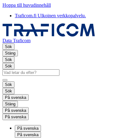
Hoppa till huvudinnehåll
Traficom.fi
Ulkoinen verkkopalvelu.
Data Traficom
Sök
Stäng
Sök
Sök
Sök
Sök
På svenska
Stäng
På svenska
På svenska
På svenska
På svenska