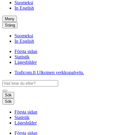
Suomeksi
In English
Meny
Stäng
Suomeksi
In English
Första sidan
Statistik
Lägesbilder
Traficom.fi
Ulkoinen verkkopalvelu.
Sök
Sök
Första sidan
Statistik
Lägesbilder
Första sidan