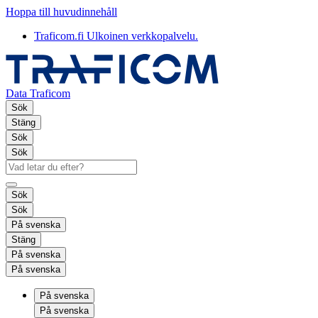
Hoppa till huvudinnehåll
Traficom.fi
Ulkoinen verkkopalvelu.
Data Traficom
Sök
Stäng
Sök
Sök
Sök
Sök
På svenska
Stäng
På svenska
På svenska
På svenska
På svenska