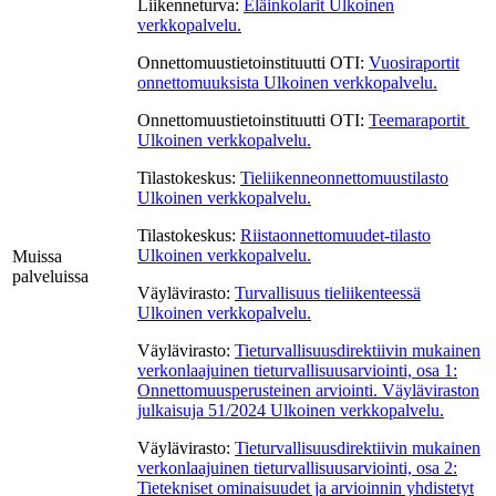
Liikenneturva:
Eläinkolarit
Ulkoinen
verkkopalvelu.
Onnettomuustietoinstituutti OTI:
Vuosiraportit
onnettomuuksista
Ulkoinen verkkopalvelu.
Onnettomuustietoinstituutti OTI:
Teemaraportit
Ulkoinen verkkopalvelu.
Tilastokeskus:
Tieliikenneonnettomuustilasto
Ulkoinen verkkopalvelu.
Tilastokeskus:
Riistaonnettomuudet-tilasto
Ulkoinen verkkopalvelu.
Muissa
palveluissa
Väylävirasto:
Turvallisuus tieliikenteessä
Ulkoinen verkkopalvelu.
Väylävirasto:
Tieturvallisuusdirektiivin mukainen
verkonlaajuinen tieturvallisuusarviointi, osa 1:
Onnettomuusperusteinen arviointi. Väyläviraston
julkaisuja 51/2024
Ulkoinen verkkopalvelu.
Väylävirasto:
Tieturvallisuusdirektiivin mukainen
verkonlaajuinen tieturvallisuusarviointi, osa 2:
Tietekniset ominaisuudet ja arvioinnin yhdistetyt