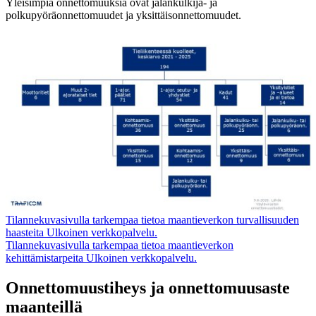
Yleisimpiä onnettomuuksia ovat jalankulkija- ja
polkupyöräonnettomuudet ja yksittäisonnettomuudet.
Tilannekuvasivulla tarkempaa tietoa maantieverkon turvallisuuden
haasteita
Ulkoinen verkkopalvelu.
Tilannekuvasivulla tarkempaa tietoa maantieverkon
kehittämistarpeita
Ulkoinen verkkopalvelu.
Onnettomuustiheys ja onnettomuusaste
maanteillä