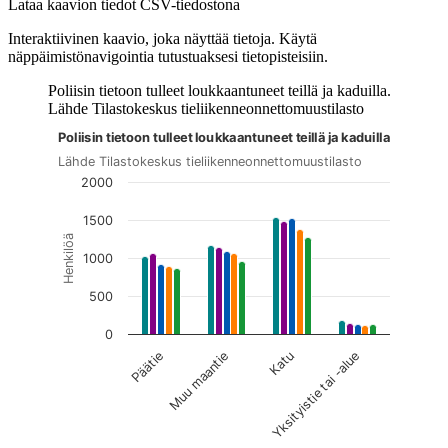
Lataa kaavion tiedot CSV-tiedostona
Interaktiivinen kaavio, joka näyttää tietoja. Käytä
näppäimistönavigointia tutustuaksesi tietopisteisiin.
Poliisin tietoon tulleet loukkaantuneet teillä ja kaduilla.
Lähde Tilastokeskus tieliikenneonnettomuustilasto
Poliisin tietoon tulleet loukkaantuneet teillä ja kaduilla
Kuvaaja on interaktiivinen. Siirry kuvaajaan sarkaimella ja selaa
Lähde Tilastokeskus tieliikenneonnettomuustilasto
2000
1500
Henkilöä
1000
500
0
Päätie
Muu maantie
Katu
Yksityistie tai -alue