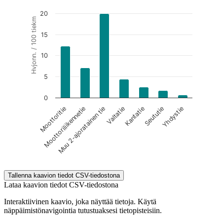
20
Hvjonn. / 100 tiekm
15
10
5
0
Valtatie
Yhdystie
Muu 2-ajoratainen tie
Seututie
Moottoriliikennetie
Kantatie
Moottoritie
End of interactive chart.
Tallenna kaavion tiedot CSV-tiedostona
Lataa kaavion tiedot CSV-tiedostona
Interaktiivinen kaavio, joka näyttää tietoja. Käytä
näppäimistönavigointia tutustuaksesi tietopisteisiin.