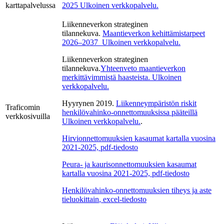
karttapalvelussa
2025
Ulkoinen verkkopalvelu.
Liikenneverkon strateginen
tilannekuva.
Maantieverkon kehittämistarpeet
2026–2037
Ulkoinen verkkopalvelu.
Liikenneverkon strateginen
tilannekuva.
Yhteenveto maantieverkon
merkittävimmistä haasteista.
Ulkoinen
verkkopalvelu.
Hyyrynen 2019.
Liikenneympäristön riskit
Traficomin
henkilövahinko-onnettomuuksissa pääteillä
verkkosivuilla
Ulkoinen verkkopalvelu.
.
Hirvionnettomuuksien kasaumat kartalla vuosina
2021-2025, pdf-tiedosto
Peura- ja kaurisonnettomuuksien kasaumat
kartalla vuosina 2021-2025, pdf-tiedosto
Henkilövahinko-onnettomuuksien tiheys ja aste
tieluokittain
, excel-tiedosto