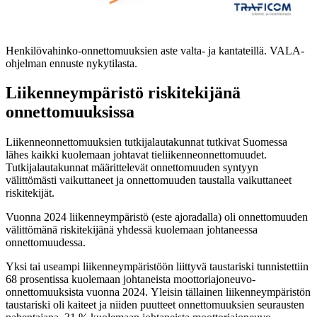
Henkilövahinko-onnettomuuksien aste valta- ja kantateillä. VALA-
ohjelman ennuste nykytilasta.
Liikenneympäristö riskitekijänä
onnettomuuksissa
Liikenneonnettomuuksien tutkijalautakunnat tutkivat Suomessa
lähes kaikki kuolemaan johtavat tieliikenneonnettomuudet.
Tutkijalautakunnat määrittelevät onnettomuuden syntyyn
välittömästi vaikuttaneet ja onnettomuuden taustalla vaikuttaneet
riskitekijät.
Vuonna 2024 liikenneympäristö (este ajoradalla) oli onnettomuuden
välittömänä riskitekijänä yhdessä kuolemaan johtaneessa
onnettomuudessa.
Yksi tai useampi liikenneympäristöön liittyvä taustariski tunnistettiin
68 prosentissa kuolemaan johtaneista moottoriajoneuvo-
onnettomuuksista vuonna 2024. Yleisin tällainen liikenneympäristön
taustariski oli kaiteet ja niiden puutteet onnettomuuksien seurausten