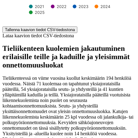
2021
2022
2023
2024
2025
End of interactive chart.
Tallenna kaavion tiedot CSV-tiedostona
Lataa kaavion tiedot CSV-tiedostona
Tieliikenteen kuolemien jakautuminen
erilaisille teille ja kaduille ja yleisimmät
onnettomuusluokat
Tieliikenteessä on viime vuosina kuollut keskimäärin 194 henkilöä
vuodessa. Näistä 71 kuolemaa on tapahtunut yksiajorataisilla
pääteillä, 54 yksiajorataisilla seutu- ja yhdysteillä ja 41 kuntien
ylläpitämillä kaduilla ja teillä. Yksiajorataisilla pääteillä vuotuisista
liikennekuolemista noin puolet on seurausta
kohtaamisonnettomuuksista. Seutu- ja yhdysteillä
yksittäisonnettomuudet ovat yleisin onnettomuusluokka. Katujen
liikennekuolemista keskimäärin 25 kpl vuodessa oli jalankulkija- tai
polkupyöräonnettomuuksia. Kevyiden sähköajoneuvojen
onnettomuudet on tässä sisällytetty polkupyöräonnettomuuksiin.
Yksityisteillä ja -alueilla kuolee noin 14 henkilöä vuodessa.