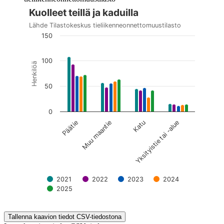
Kuolleet teillä ja kaduilla
Kuvaaja on interaktiivinen. Siirry kuvaajaan sarkaimella ja selaa
Lähde Tilastokeskus tieliikenneonnettomuustilasto
150
100
Henkilöä
50
0
Päätie
Muu maantie
Katu
Yksityistie tai -alue
2021
2022
2023
2024
2025
End of interactive chart.
Tallenna kaavion tiedot CSV-tiedostona