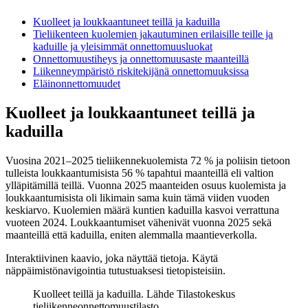
Kuolleet ja loukkaantuneet teillä ja kaduilla
Tieliikenteen kuolemien jakautuminen erilaisille teille ja
kaduille ja yleisimmät onnettomuusluokat
Onnettomuustiheys ja onnettomuusaste maanteillä
Liikenneympäristö riskitekijänä onnettomuuksissa
Eläinonnettomuudet
Kuolleet ja loukkaantuneet teillä ja
kaduilla
Vuosina 2021–2025 tieliikennekuolemista 72 % ja poliisin tietoon
tulleista loukkaantumisista 56 % tapahtui maanteillä eli valtion
ylläpitämillä teillä. Vuonna 2025 maanteiden osuus kuolemista ja
loukkaantumisista oli likimain sama kuin tämä viiden vuoden
keskiarvo. Kuolemien määrä kuntien kaduilla kasvoi verrattuna
vuoteen 2024. Loukkaantumiset vähenivät vuonna 2025 sekä
maanteillä että kaduilla, eniten alemmalla maantieverkolla.
Interaktiivinen kaavio, joka näyttää tietoja. Käytä
näppäimistönavigointia tutustuaksesi tietopisteisiin.
Kuolleet teillä ja kaduilla. Lähde Tilastokeskus
tieliikenneonnettomuustilasto