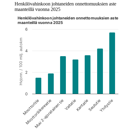
Henkilövahinkoon johtaneiden onnettomuuksien aste
maanteillä vuonna 2025
Henkilövahinkoon johtaneiden onnettomuuksien aste
Kuvaaja on interaktiivinen. Siirry kuvaajaan sarkaimella ja selaa
maanteillä vuonna 2025
6
Hvjonn. / 100 milj. autokm
4
2
0
Valtatie
Seututie
Moottoritie
Muu 2-ajoratainen tie
Kantatie
Yhdystie
Moottoriliikennetie
End of interactive chart.