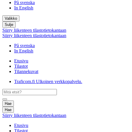
På svenska
In English
Valikko
Sulje
Siirry liikenteen tilastotietokantaan
Siirry liikenteen tilastotietokantaan
På svenska
In English
Etusivu
Tilastot
Tilannekuvat
Traficom.fi
Ulkoinen verkkopalvelu.
Hae
Hae
Siirry liikenteen tilastotietokantaan
Etusivu
Tilastot