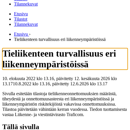
Tilannekuvat
Etusivu
Tilastot
Tilannekuvat
Etusivu
›
Tieliikenteen turvallisuus eri liikenneympäristöissä
Tieliikenteen turvallisuus eri
liikenneympäristöissä
10. elokuuta 2022 klo 13.16, päivitetty 12. kesäkuuta 2026 klo
13.17
10.8.2022
klo
13.16
,
päivitetty
12.6.2026
klo
13.17
Sivulla esitetään tilastoja tieliikenneonnettomuuksien määrästä,
tiheydestä ja onnettomuusasteesta eri liikenneympäristöissä ja
liikenneympäristön riskitekijöistä vakavissa onnettomuuksissa.
Tilastoa päivitetään vähintään kerran vuodessa. Tiedon tuottamisesta
vastaa Liikenne- ja viestintävirasto Traficom.
Tällä sivulla