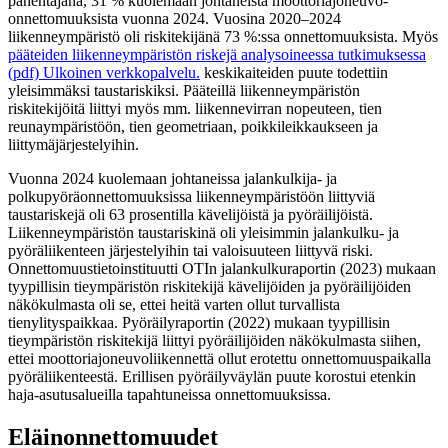
pahentajana, 31 % kuolemaan johtaneista moottoriajoneuvo-
onnettomuuksista vuonna 2024. Vuosina 2020–2024
liikenneympäristö oli riskitekijänä 73 %:ssa onnettomuuksista. Myös
pääteiden liikenneympäristön riskejä analysoineessa tutkimuksessa
(pdf)
Ulkoinen verkkopalvelu.
keskikaiteiden puute todettiin
yleisimmäksi taustariskiksi. Pääteillä liikenneympäristön
riskitekijöitä liittyi myös mm. liikennevirran nopeuteen, tien
reunaympäristöön, tien geometriaan, poikkileikkaukseen ja
liittymäjärjestelyihin.
Vuonna 2024 kuolemaan johtaneissa jalankulkija- ja
polkupyöräonnettomuuksissa liikenneympäristöön liittyviä
taustariskejä oli 63 prosentilla kävelijöistä ja pyöräilijöistä.
Liikenneympäristön taustariskinä oli yleisimmin jalankulku- ja
pyöräliikenteen järjestelyihin tai valoisuuteen liittyvä riski.
Onnettomuustietoinstituutti OTIn jalankulkuraportin (2023) mukaan
tyypillisin tieympäristön riskitekijä kävelijöiden ja pyöräilijöiden
näkökulmasta oli se, ettei heitä varten ollut turvallista
tienylityspaikkaa. Pyöräilyraportin (2022) mukaan tyypillisin
tieympäristön riskitekijä liittyi pyöräilijöiden näkökulmasta siihen,
ettei moottoriajoneuvoliikennettä ollut erotettu onnettomuuspaikalla
pyöräliikenteestä. Erillisen pyöräilyväylän puute korostui etenkin
haja-asutusalueilla tapahtuneissa onnettomuuksissa.
Eläinonnettomuudet