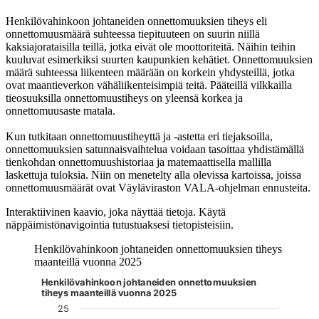
Henkilövahinkoon johtaneiden onnettomuuksien tiheys eli
onnettomuusmäärä suhteessa tiepituuteen on suurin niillä
kaksiajorataisilla teillä, jotka eivät ole moottoriteitä. Näihin teihin
kuuluvat esimerkiksi suurten kaupunkien kehätiet. Onnettomuuksien
määrä suhteessa liikenteen määrään on korkein yhdysteillä, jotka
ovat maantieverkon vähäliikenteisimpiä teitä. Pääteillä vilkkailla
tieosuuksilla onnettomuustiheys on yleensä korkea ja
onnettomuusaste matala.
Kun tutkitaan onnettomuustiheyttä ja -astetta eri tiejaksoilla,
onnettomuuksien satunnaisvaihtelua voidaan tasoittaa yhdistämällä
tienkohdan onnettomuushistoriaa ja matemaattisella mallilla
laskettuja tuloksia. Niin on menetelty alla olevissa kartoissa, joissa
onnettomuusmäärät ovat Väyläviraston VALA-ohjelman ennusteita.
Interaktiivinen kaavio, joka näyttää tietoja. Käytä
näppäimistönavigointia tutustuaksesi tietopisteisiin.
Henkilövahinkoon johtaneiden onnettomuuksien tiheys
maanteillä vuonna 2025
Henkilövahinkoon johtaneiden onnettomuuksien
Kuvaaja on interaktiivinen. Siirry kuvaajaan sarkaimella ja selaa
tiheys maanteillä vuonna 2025
25