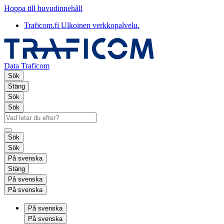
Hoppa till huvudinnehåll
Traficom.fi
Ulkoinen verkkopalvelu.
Data Traficom
Sök
Stäng
Sök
Sök
Sök
Sök
På svenska
Stäng
På svenska
På svenska
På svenska
På svenska