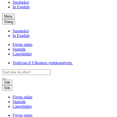
Suomeksi
In English
Meny
Stäng
Suomeksi
In English
Första sidan
Statistik
Lägesbilder
Traficom.fi
Ulkoinen verkkopalvelu.
Sök
Sök
Första sidan
Statistik
Lägesbilder
Första sidan