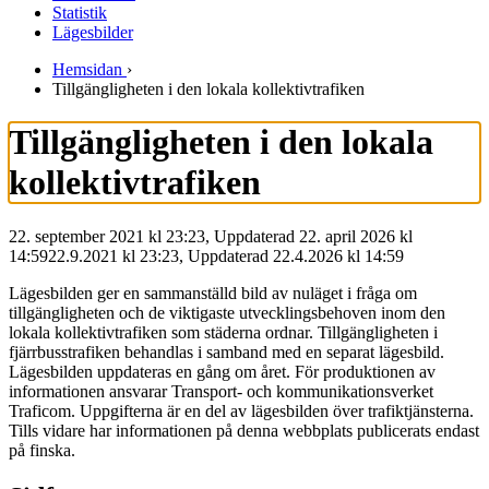
Statistik
Lägesbilder
Hemsidan
›
Tillgängligheten i den lokala kollektivtrafiken
Tillgängligheten i den lokala
kollektivtrafiken
22. september 2021 kl 23:23, Uppdaterad 22. april 2026 kl
14:59
22.9.2021
kl
23:23
,
Uppdaterad
22.4.2026
kl
14:59
Lägesbilden ger en sammanställd bild av nuläget i fråga om
tillgängligheten och de viktigaste utvecklingsbehoven inom den
lokala kollektivtrafiken som städerna ordnar. Tillgängligheten i
fjärrbusstrafiken behandlas i samband med en separat lägesbild.
Lägesbilden uppdateras en gång om året. För produktionen av
informationen ansvarar Transport- och kommunikationsverket
Traficom. Uppgifterna är en del av lägesbilden över trafiktjänsterna.
Tills vidare har informationen på denna webbplats publicerats endast
på finska.