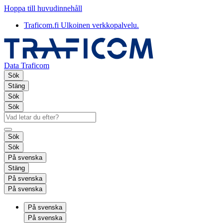
Hoppa till huvudinnehåll
Traficom.fi
Ulkoinen verkkopalvelu.
Data Traficom
Sök
Stäng
Sök
Sök
Sök
Sök
På svenska
Stäng
På svenska
På svenska
På svenska
På svenska