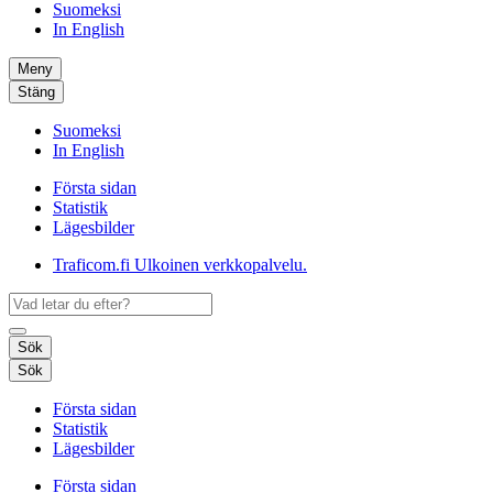
Suomeksi
In English
Meny
Stäng
Suomeksi
In English
Första sidan
Statistik
Lägesbilder
Traficom.fi
Ulkoinen verkkopalvelu.
Sök
Sök
Första sidan
Statistik
Lägesbilder
Första sidan