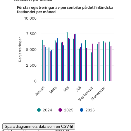
Första registreringar av personbilar på det finländska
Diagrammet är interaktivt. Navigera till diagrammet med tabbt
fastlandet per månad
10 000
7 500
Registreringar
5 000
2 500
0
Maj
November
Mars
September
Januari
Juli
2024
2025
2026
End of interactive chart.
Spara diagrammets data som en CSV-fil