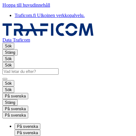
Hoppa till huvudinnehåll
Traficom.fi
Ulkoinen verkkopalvelu.
Data Traficom
Sök
Stäng
Sök
Sök
Sök
Sök
På svenska
Stäng
På svenska
På svenska
På svenska
På svenska