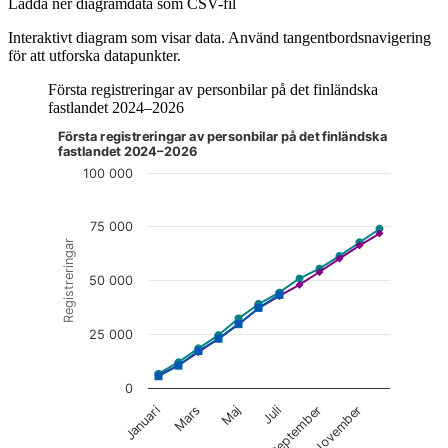
Ladda ner diagramdata som CSV-fil
Interaktivt diagram som visar data. Använd tangentbordsnavigering
för att utforska datapunkter.
Första registreringar av personbilar på det finländska
fastlandet 2024–2026
Första registreringar av personbilar på det finländska
Diagrammet är interaktivt. Navigera till diagrammet med tabbt
fastlandet 2024–2026
100 000
75 000
Registreringar
50 000
25 000
0
Maj
November
Januari
Juli
Mars
September