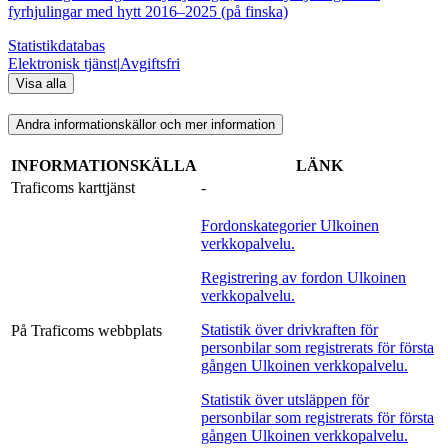
fyrhjulingar med hytt 2016–2025 (på finska)
Statistikdatabas
Elektronisk tjänst
|
Avgiftsfri
Visa alla
Andra informationskällor och mer information
INFORMATIONSKÄLLA
LÄNK
Traficoms karttjänst
-
Fordonskategorier
Ulkoinen
verkkopalvelu.
Registrering av fordon
Ulkoinen
verkkopalvelu.
Statistik över drivkraften för
På Traficoms webbplats
personbilar som registrerats för första
gången
Ulkoinen verkkopalvelu.
Statistik över utsläppen för
personbilar som registrerats för första
gången
Ulkoinen verkkopalvelu.