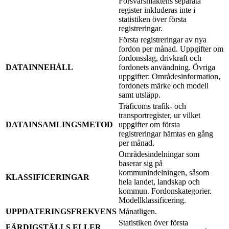
Försvarsmaktens separata
register inkluderas inte i
statistiken över första
registreringar.
Första registreringar av nya
fordon per månad. Uppgifter om
fordonsslag, drivkraft och
DATAINNEHÅLL
fordonets användning. Övriga
uppgifter: Områdesinformation,
fordonets märke och modell
samt utsläpp.
Traficoms trafik- och
transportregister, ur vilket
DATAINSAMLINGSMETOD
uppgifter om första
registreringar hämtas en gång
per månad.
Områdesindelningar som
baserar sig på
kommunindelningen, såsom
KLASSIFICERINGAR
hela landet, landskap och
kommun. Fordonskategorier.
Modellklassificering.
UPPDATERINGSFREKVENS
Månatligen.
Statistiken över första
FÄRDIGSTÄLLS ELLER