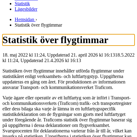
Statistik
Lägesbilder
Hemsidan
›
Statistik över flygtimmar
Statistik över flygtimmar
18. maj 2022 kl 11:24, Uppdaterad 21. april 2026 kl 16:13
18.5.2022
kl
11:24
,
Uppdaterad
21.4.2026
kl
16:13
Statistiken över flygtimmar innehåller utförda flygtimmar under
statistikåret enligt verksamhets- och luftfartygstyp. Uppgifterna
uppdateras en gång om året. För produktionen av informationen
ansvarar Transport- och kommunikationsverket Traficom.
Varje ägare eller operatör av ett luftfartyg som är infört i Transport-
och kommunikationsverkets (Traficom) trafik- och transportregister
eller dess bilaga ska varje år lämna in en luftfartygsspecifik
statistikdeklaration om de flygningar som gjorts med luftfartyget
under föregående år. Traficoms statistik över flygtimmar baserar sig
på uppgifterna i dessa deklarationer om flygverksamhet.
Svarsprocenten för deklarationerna varierar från år till år, vilket kan
inverka på statistiken. Uppgifterna i statistiken över flygtimmar kan