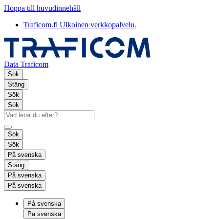
Hoppa till huvudinnehåll
Traficom.fi
Ulkoinen verkkopalvelu.
Data Traficom
Sök
Stäng
Sök
Sök
Sök
Sök
På svenska
Stäng
På svenska
På svenska
På svenska
På svenska