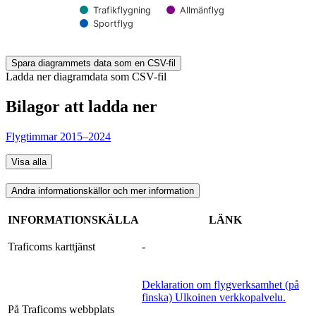
Trafikflygning
Allmänflyg
Sportflyg
End of interactive chart.
Spara diagrammets data som en CSV-fil
Ladda ner diagramdata som CSV-fil
Bilagor att ladda ner
Flygtimmar 2015–2024
Visa alla
Andra informationskällor och mer information
INFORMATIONSKÄLLA
LÄNK
Traficoms karttjänst
-
Deklaration om flygverksamhet (på
finska)
Ulkoinen verkkopalvelu.
På Traficoms webbplats