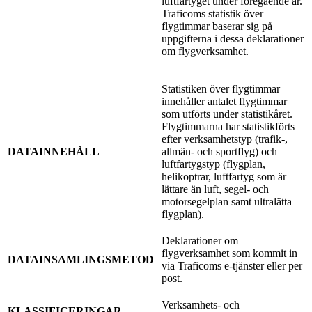
luftfartyget under föregående år.
Traficoms statistik över
flygtimmar baserar sig på
uppgifterna i dessa deklarationer
om flygverksamhet.
Statistiken över flygtimmar
innehåller antalet flygtimmar
som utförts under statistikåret.
Flygtimmarna har statistikförts
efter verksamhetstyp (trafik-,
DATAINNEHÅLL
allmän- och sportflyg) och
luftfartygstyp (flygplan,
helikoptrar, luftfartyg som är
lättare än luft, segel- och
motorsegelplan samt ultralätta
flygplan).
Deklarationer om
flygverksamhet som kommit in
DATAINSAMLINGSMETOD
via Traficoms e-tjänster eller per
post.
Verksamhets- och
KLASSIFICERINGAR