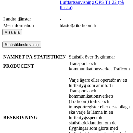
Luftfartsanvisning OPS T1-22 (på
finska)
I andra tjänster
-
Mer information
tilastot(a)traficom.fi
Visa alla
Statistikbeskrivning
NAMNET PÅ STATISTIKEN
Statistik över flygtimmar
Transport- och
PRODUCENT
kommunikationsverket Traficom
Varje ägare eller operatör av ett
luftfartyg som är infört i
Transport- och
kommunikationsverkets
(Traficom) trafik- och
transportregister eller dess bilaga
ska varje år lämna in en
BESKRIVNING
luftfartygsspecifik
statistikdeklaration om de
flygningar som gjorts med