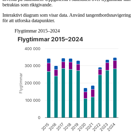
betraktas som riktgivande.
Interaktivt diagram som visar data. Använd tangentbordsnavigering
för att utforska datapunkter.
Flygtimmar 2015–2024
Flygtimmar 2015–2024
Diagrammet är interaktivt. Navigera till diagrammet med tabbt
400 000
300 000
Flygtimmar
200 000
100 000
0
2017
2022
2016
2021
2015
2020
2019
2024
2018
2023