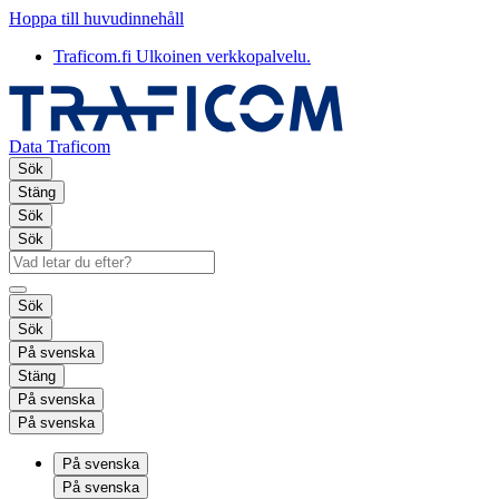
Hoppa till huvudinnehåll
Traficom.fi
Ulkoinen verkkopalvelu.
Data Traficom
Sök
Stäng
Sök
Sök
Sök
Sök
På svenska
Stäng
På svenska
På svenska
På svenska
På svenska