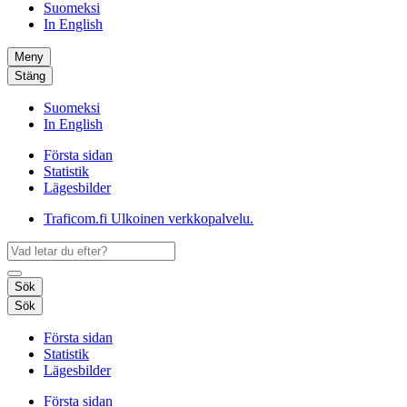
Suomeksi
In English
Meny
Stäng
Suomeksi
In English
Första sidan
Statistik
Lägesbilder
Traficom.fi
Ulkoinen verkkopalvelu.
Sök
Sök
Första sidan
Statistik
Lägesbilder
Första sidan