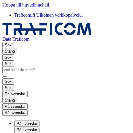
Hoppa till huvudinnehåll
Traficom.fi
Ulkoinen verkkopalvelu.
Data Traficom
Sök
Stäng
Sök
Sök
Sök
Sök
På svenska
Stäng
På svenska
På svenska
På svenska
På svenska