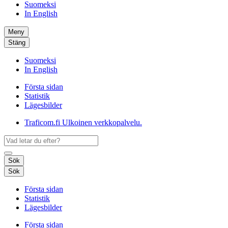
Suomeksi
In English
Meny
Stäng
Suomeksi
In English
Första sidan
Statistik
Lägesbilder
Traficom.fi
Ulkoinen verkkopalvelu.
Sök
Sök
Första sidan
Statistik
Lägesbilder
Första sidan