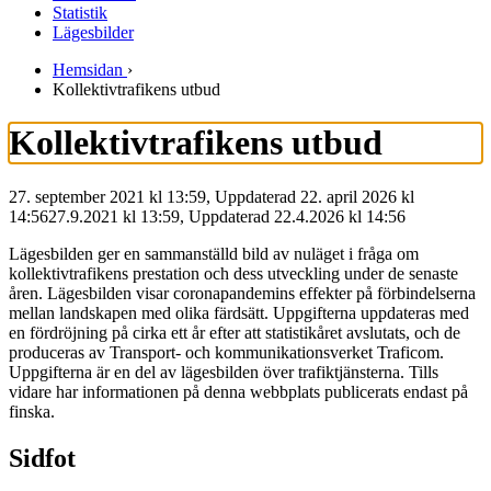
Statistik
Lägesbilder
Hemsidan
›
Kollektivtrafikens utbud
Kollektivtrafikens utbud
27. september 2021 kl 13:59, Uppdaterad 22. april 2026 kl
14:56
27.9.2021
kl
13:59
,
Uppdaterad
22.4.2026
kl
14:56
Lägesbilden ger en sammanställd bild av nuläget i fråga om
kollektivtrafikens prestation och dess utveckling under de senaste
åren. Lägesbilden visar coronapandemins effekter på förbindelserna
mellan landskapen med olika färdsätt. Uppgifterna uppdateras med
en fördröjning på cirka ett år efter att statistikåret avslutats, och de
produceras av Transport- och kommunikationsverket Traficom.
Uppgifterna är en del av lägesbilden över trafiktjänsterna. Tills
vidare har informationen på denna webbplats publicerats endast på
finska.
Sidfot