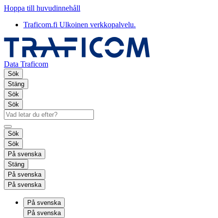
Hoppa till huvudinnehåll
Traficom.fi
Ulkoinen verkkopalvelu.
Data Traficom
Sök
Stäng
Sök
Sök
Sök
Sök
På svenska
Stäng
På svenska
På svenska
På svenska
På svenska