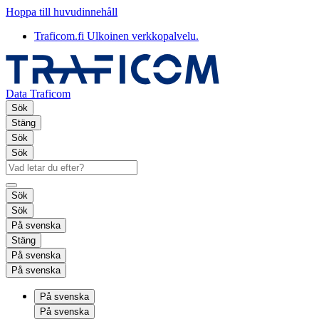
Hoppa till huvudinnehåll
Traficom.fi
Ulkoinen verkkopalvelu.
Data Traficom
Sök
Stäng
Sök
Sök
Sök
Sök
På svenska
Stäng
På svenska
På svenska
På svenska
På svenska