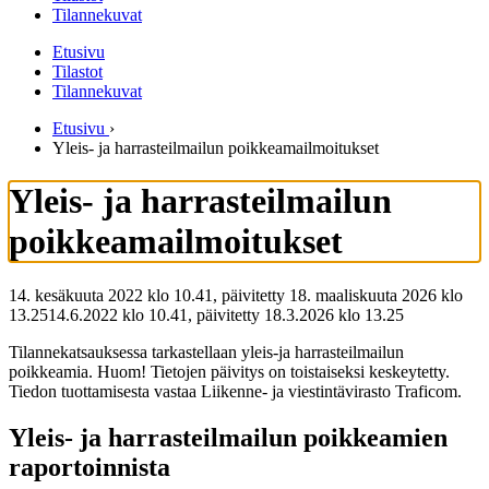
Tilannekuvat
Etusivu
Tilastot
Tilannekuvat
Etusivu
›
Yleis- ja harrasteilmailun poikkeamailmoitukset
Yleis- ja harrasteilmailun
poikkeamailmoitukset
14. kesäkuuta 2022 klo 10.41, päivitetty 18. maaliskuuta 2026 klo
13.25
14.6.2022
klo
10.41
,
päivitetty
18.3.2026
klo
13.25
Tilannekatsauksessa tarkastellaan yleis-ja harrasteilmailun
poikkeamia. Huom! Tietojen päivitys on toistaiseksi keskeytetty.
Tiedon tuottamisesta vastaa Liikenne- ja viestintävirasto Traficom.
Yleis- ja harrasteilmailun poikkeamien
raportoinnista