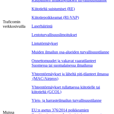
Kaupallisen ilmakuljetuksen turvallisuustilanne
Kiitotieltä suistumiset (RE)
Kiitotiepoikkeamat (RI-VAP)
Traficomin
Laserhäirintä
verkkosivuilla
Lentoturvallisuusilmoitukset
Lintutörmäykset
Muiden ilmailun osa-alueiden turvallisuustilanne
Onnettomuudet ja vakavat vaaratilanteet
Suomessa tai suomalaisessa ilmailussa
Yhteentörmäykset ja läheltä piti-tilanteet ilmassa
(MAC/Airprox)
Yhteentörmäykset rullattaessa kiitotielle tai
kiitotieltä (GCOL)
Yleis- ja harrasteilmailun turvallisuustilanne
EU:n asetus 376/2014 poikkeamien
Muissa