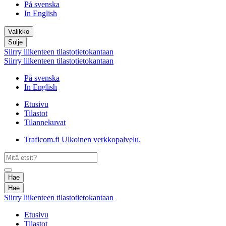
På svenska
In English
Valikko
Sulje
Siirry liikenteen tilastotietokantaan
Siirry liikenteen tilastotietokantaan
På svenska
In English
Etusivu
Tilastot
Tilannekuvat
Traficom.fi
Ulkoinen verkkopalvelu.
Hae
Hae
Siirry liikenteen tilastotietokantaan
Etusivu
Tilastot