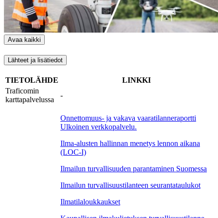
Avaa kaikki
Lähteet ja lisätiedot
TIETOLÄHDE
LINKKI
Traficomin
-
karttapalvelussa
Onnettomuus- ja vakava vaaratilanneraportti
Ulkoinen verkkopalvelu.
Ilma-alusten hallinnan menetys lennon aikana
(LOC-I)
Ilmailun turvallisuuden parantaminen Suomessa
Ilmailun turvallisuustilanteen seurantataulukot
Ilmatilaloukkaukset