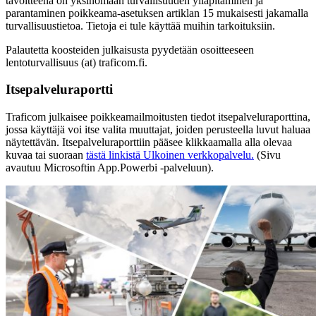
tavoitteena on yksinomaan turvallisuuden ylläpitäminen ja
parantaminen poikkeama-asetuksen artiklan 15 mukaisesti jakamalla
turvallisuustietoa. Tietoja ei tule käyttää muihin tarkoituksiin.
Palautetta koosteiden julkaisusta pyydetään osoitteeseen
lentoturvallisuus (at) traficom.fi.
Itsepalveluraportti
Traficom julkaisee poikkeamailmoitusten tiedot itsepalveluraporttina,
jossa käyttäjä voi itse valita muuttajat, joiden perusteella luvut haluaa
näytettävän. Itsepalveluraporttiin pääsee klikkaamalla alla olevaa
kuvaa tai suoraan
tästä linkistä
Ulkoinen verkkopalvelu.
(Sivu
avautuu Microsoftin App.Powerbi -palveluun).