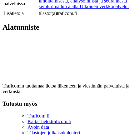
ilmoittamisesta, analysoinnista ja seurannasta
palveluissa
siviili-ilmailun alalla
Ulkoinen verkkopalvelu.
Lisätietoja
tilastot(a)traficom.fi
Alatunniste
Traficomin tuottamaa tietoa liikenteen ja viestinnän palveluista ja
verkoista.
Tutustu myös
Traficom.fi
Kartat-tieto.traficom.fi
Avoin data
Tilastojen julkaisukalenteri