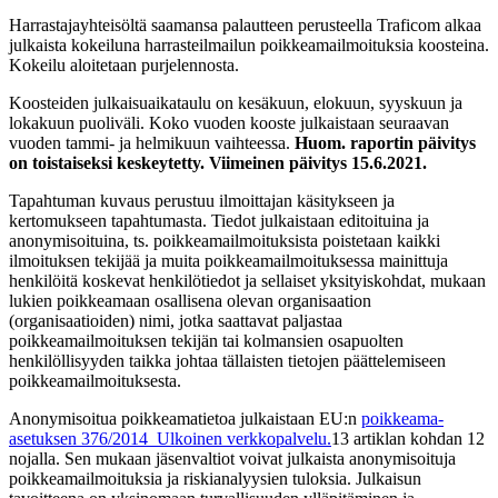
Harrastajayhteisöltä saamansa palautteen perusteella Traficom alkaa
julkaista kokeiluna harrasteilmailun poikkeamailmoituksia koosteina.
Kokeilu aloitetaan purjelennosta.
Koosteiden julkaisuaikataulu on kesäkuun, elokuun, syyskuun ja
lokakuun puoliväli. Koko vuoden kooste julkaistaan seuraavan
vuoden tammi- ja helmikuun vaihteessa.
Huom. raportin päivitys
on toistaiseksi keskeytetty. Viimeinen päivitys 15.6.2021.
Tapahtuman kuvaus perustuu ilmoittajan käsitykseen ja
kertomukseen tapahtumasta. Tiedot julkaistaan editoituina ja
anonymisoituina, ts. poikkeamailmoituksista poistetaan kaikki
ilmoituksen tekijää ja muita poikkeamailmoituksessa mainittuja
henkilöitä koskevat henkilötiedot ja sellaiset yksityiskohdat, mukaan
lukien poikkeamaan osallisena olevan organisaation
(organisaatioiden) nimi, jotka saattavat paljastaa
poikkeamailmoituksen tekijän tai kolmansien osapuolten
henkilöllisyyden taikka johtaa tällaisten tietojen päättelemiseen
poikkeamailmoituksesta.
Anonymisoitua poikkeamatietoa julkaistaan EU:n
poikkeama-
asetuksen 376/2014
Ulkoinen verkkopalvelu.
13 artiklan kohdan 12
nojalla. Sen mukaan jäsenvaltiot voivat julkaista anonymisoituja
poikkeamailmoituksia ja riskianalyysien tuloksia. Julkaisun