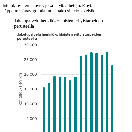
Interaktiivinen kaavio, joka näyttää tietoja. Käytä
näppäimistönavigointia tutustuaksesi tietopisteisiin.
Jakelupalvelu henkilökohtaisten erityistarpeiden
perusteella
Jakelupalvelu henkilökohtaisten erityistarpeiden
Kuvaaja on interaktiivinen. Siirry kuvaajaan sarkaimella ja selaa
perusteella
30 000
25 000
20 000
kotitalouksien lkm
15 000
10 000
5 000