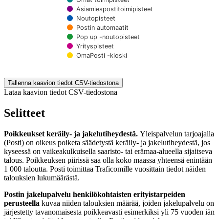
Asiamiespostitoimipisteet
Noutopisteet
Postin automaatit
Pop up -noutopisteet
Yrityspisteet
OmaPosti -kioski
End of interactive chart.
Tallenna kaavion tiedot CSV-tiedostona
Lataa kaavion tiedot CSV-tiedostona
Selitteet
Poikkeukset keräily- ja jakelutiheydestä.
Yleispalvelun tarjoajalla
(Posti) on oikeus poiketa säädetystä keräily- ja jakelutiheydestä, jos
kyseessä on vaikeakulkuisella saaristo- tai erämaa-alueella sijaitseva
talous. Poikkeuksen piirissä saa olla koko maassa yhteensä enintään
1 000 taloutta. Posti toimittaa Traficomille vuosittain tiedot näiden
talouksien lukumäärästä.
Postin jakelupalvelu henkilökohtaisten erityistarpeiden
perusteella
kuvaa niiden talouksien määrää, joiden jakelupalvelu on
järjestetty tavanomaisesta poikkeavasti esimerkiksi yli 75 vuoden iän