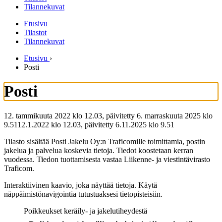
Tilannekuvat
Etusivu
Tilastot
Tilannekuvat
Etusivu
›
Posti
Posti
12. tammikuuta 2022 klo 12.03, päivitetty 6. marraskuuta 2025 klo
9.51
12.1.2022
klo
12.03
,
päivitetty
6.11.2025
klo
9.51
Tilasto sisältää Posti Jakelu Oy:n Traficomille toimittamia, postin
jakelua ja palvelua koskevia tietoja. Tiedot koostetaan kerran
vuodessa. Tiedon tuottamisesta vastaa Liikenne- ja viestintävirasto
Traficom.
Interaktiivinen kaavio, joka näyttää tietoja. Käytä
näppäimistönavigointia tutustuaksesi tietopisteisiin.
Poikkeukset keräily- ja jakelutiheydestä