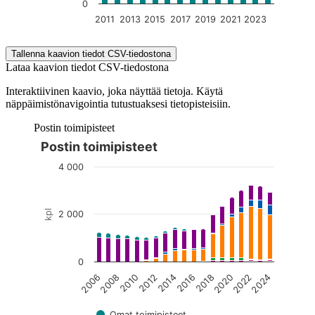
0
2011
2013
2015
2017
2019
2021
2023
End of interactive chart.
Tallenna kaavion tiedot CSV-tiedostona
Lataa kaavion tiedot CSV-tiedostona
Interaktiivinen kaavio, joka näyttää tietoja. Käytä
näppäimistönavigointia tutustuaksesi tietopisteisiin.
Postin toimipisteet
Postin toimipisteet
Kuvaaja on interaktiivinen. Siirry kuvaajaan sarkaimella ja selaa
4 000
kpl
2 000
0
2012
2006
2022
2016
2010
2020
2014
2008
2024
2018
Omat toimipisteet