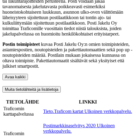
tai liikuntarajoitteiden perusteella. Posti voidaan jakaa
tavanomaisesta jakelutavasta poikkeavasti esimerkiksi
huoneistokohtaiseen luukkuun, asunnon ulko-oven välittömään
läheisyyteen sijoitettuun postilaatikkoon tai tontin ajo- tai
kulkuliittymään sijoitettuun postilaatikkoon. Posti Jakelu Oy
toimittaa Traficomille vuosittain tiedot niistä talouksista, joiden
jakelupalvelussa on huomioitu henkilökohtaiset erityistarpeet.
Postin toimipisteet
kuvaa Posti Jakelu Oy:n omien toimipisteiden,
asiamiespostien, noutopisteiden ja pakettiautomaattien sekä pop up -
noutopisteiden määrää. Postilain mukaan jokaisessa kunnassa on
oltava toimipiste. Pakettiautomaatit sisältävät sekä yksityiset että
julkiset smartpostit.
Avaa kaikki
Muita tietolähteitä ja lisätietoja
TIETOLÄHDE
LINKKI
Traficomin
Tieto.Traficom kartat
Ulkoinen verkkopalvelu.
karttapalvelussa
Postimarkkinaselvitys 2020
Ulkoinen
verkkopalvelu.
Traficomin