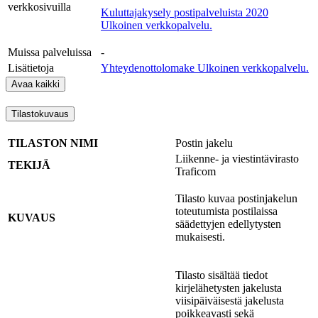
verkkosivuilla
Kuluttajakysely postipalveluista 2020
Ulkoinen verkkopalvelu.
Muissa palveluissa
-
Lisätietoja
Yhteydenottolomake
Ulkoinen verkkopalvelu.
Avaa kaikki
Tilastokuvaus
TILASTON NIMI
Postin jakelu
Liikenne- ja viestintävirasto
TEKIJÄ
Traficom
Tilasto kuvaa postinjakelun
toteutumista postilaissa
KUVAUS
säädettyjen edellytysten
mukaisesti.
Tilasto sisältää tiedot
kirjelähetysten jakelusta
viisipäiväisestä jakelusta
poikkeavasti sekä