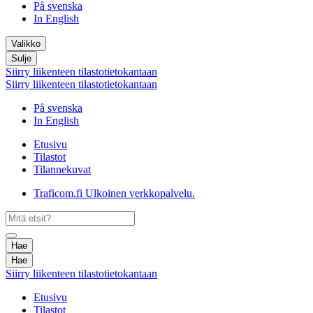
På svenska
In English
Valikko
Sulje
Siirry liikenteen tilastotietokantaan
Siirry liikenteen tilastotietokantaan
På svenska
In English
Etusivu
Tilastot
Tilannekuvat
Traficom.fi
Ulkoinen verkkopalvelu.
Hae
Hae
Siirry liikenteen tilastotietokantaan
Etusivu
Tilastot