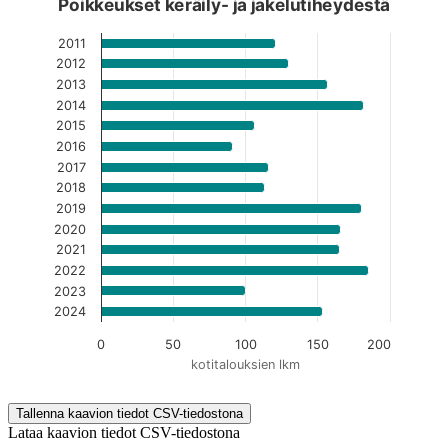
Poikkeukset keräily- ja jakelutiheydestä
Kuvaaja on interaktiivinen. Siirry kuvaajaan sarkaimella ja selaa
2011
2012
2013
2014
2015
2016
2017
2018
2019
2020
2021
2022
2023
2024
0
50
100
150
200
kotitalouksien lkm
End of interactive chart.
Tallenna kaavion tiedot CSV-tiedostona
Lataa kaavion tiedot CSV-tiedostona