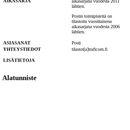
AIKASARJA
aikasarjana vuodesta 2011
lähtien.
Postin toimipisteitä on
tilastoitu vuosittaisena
aikasarjana vuodesta 2006
lähtien.
ASIASANAT
Posti
YHTEYSTIEDOT
tilastot[a]traficom.fi
LISÄTIETOJA
Alatunniste