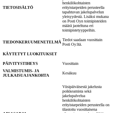
henkilökohtaisten
TIETOSISÄLTÖ
erityistarpeiden perusteella
tapahtuvan jakelupalvelun
yleisyydestä. Lisäksi mukana
on Posti Oyn toimipisteiden
määrä jaoteltuna eri
toimipistetyyppeihin.
Tiedot saadaan vuosittain
TIEDONKERUUMENETELMÄ
Posti Oy:ltä.
KÄYTETYT LUOKITUKSET
PÄIVITYSTIHEYS
Vuosittain
VALMISTUMIS- JA
Kesäkuu
JULKAISUAJANKOHTA
Viisipäiväisestä jakelusta
poikkeamista sekä
jakelupalvelua
henkilökohtaisten
erityistarpeiden perusteella on
tilastoitu vuosittaisena