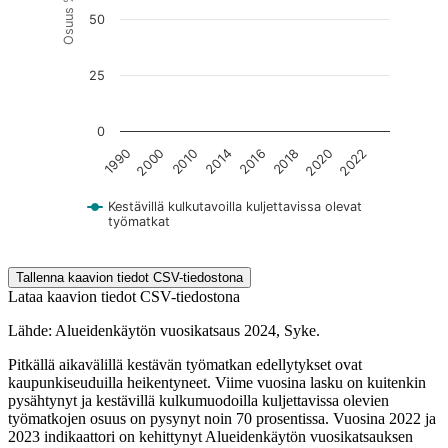
Osuus %
50
25
0
1990
2000
2010
2014
2016
2018
2020
2022
Kestävillä kulkutavoilla kuljettavissa olevat
työmatkat
End of interactive chart.
Tallenna kaavion tiedot CSV-tiedostona
Lataa kaavion tiedot CSV-tiedostona
Lähde: Alueidenkäytön vuosikatsaus 2024, Syke.
Pitkällä aikavälillä kestävän työmatkan edellytykset ovat
kaupunkiseuduilla heikentyneet. Viime vuosina lasku on kuitenkin
pysähtynyt ja kestävillä kulkumuodoilla kuljettavissa olevien
työmatkojen osuus on pysynyt noin 70 prosentissa. Vuosina 2022 ja
2023 indikaattori on kehittynyt Alueidenkäytön vuosikatsauksen