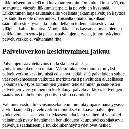
liikkumiseen on vielä tutkittava tarkemmin. On kuitenkin selvää, että
se muuttaa väestön liikkumistarpeita ja palvelujen kysyntää.
Liikkuminen haja-asutusalueille voi lisätä jakamispalvelujen käyttöä,
jos kaikilla ei ole omaa autoa. Toisaalta omalla mökillään
säännöllisesti käyvällä kotitaloudella on todennäköisesti varaa
ylläpitää kahtakin autoa. Monipaikkaisuus kasvattaa myös pienten
paikkakuntien sote- ja pelastuspalvelujen tarvetta, johon nykyinen
palveluverkko ei välttämättä riitä.
Palveluverkon keskittyminen jatkuu
Palvelujen saavutettavuus on keskeinen alue- ja
yhdyskuntarakenteen mittari. Väestörakenteen muutos on yksi
palveluverkon keskittymistä edistänyt tekijä, sillä palveluiden suhde
väestörakenteeseen vaikuttaa merkittävästi palveluiden alueelliseen
jakaumaan. Myös toimintojen yleinen tehostaminen ja sähköisten
palvelujen yleistyminen on keskittänyt palveluverkkoa. Palvelujen
saatavuus on heikentynyt erityisesti maaseudulla.
Valtioneuvoston tulevaisuusselonteon toimintaympäristöanalyysissä
arvioidaan, että palveluverkon muutokset uhkaavat palvelujen
yhdenvertaista saatavuutta. Maaseutualueiden vanhempi väestö ei
välttämättä pysty käyttämään henkilöautoa kaupungeissa sijaitsevia
palveluja saadakseen ja joukkoliikenneyhteydet ovat heikot.