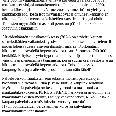
yli 2 500 myyntineliömetriä ylittävät päivittäistavarakaupat ovat
muokanneet yhdyskuntarakennetta, sillä niiden määrä on 2000-
luvulla lähes tuplaantunut. Viime vuosikymmeninä on yleistynyt
kauppakonsepti, jossa isot myymälät ovat sijoittuneet keskustojen
ulkopuolelle ulosmeno- ja kehäteiden varsille tai risteyskohtiin.
Tällaisten myymälöiden asiointi perustuu pääosin henkilöautolla
saapuviin asiakkaisiin.
Alueidenkäytön vuosikatsauksessa (2024) on arvioitu kaupan
suuryksiköiden vaikutuksia yhdyskuntarakenteeseen tarkastelemalla
niiden läheisyydessä asuvien ihmisten määrää. Korkeintaan
kilometrin etäisyydellä hypermarketista asuu Suomessa 740 000
henkilöä. Erityisen hyvin hypermarketit ovat sijoittuneet muutamissa
väestöltään pienemmissä taajamissa, joissa suurin osa väestöstä asuu
kilometrin etäisyydellä hypermarketista. Toisaalta jossakin
kaupungeissa jopa alle viisi prosenttia asuu näin lähellä.
Palveluverkon muutosten seurauksena monien palvelualojen
työpaikat sijaitsevat suurilla ja keskisuurilla kaupunkiseuduilla.
Myös julkisia palveluja on keskitetty monissa maakunnissa
maakuntakeskukseen. PERUS-SKENE-hankkeessa arvioitiin, että
maakuntakeskusten merkitys säilyy vahvana terveys-, koulutus- ja
kaupan palveluissa myös tulevina vuosikymmeninä.
Hyvinvointialueiden perustaminen korostaa palvelujen
maakunnallista järjestämistä.