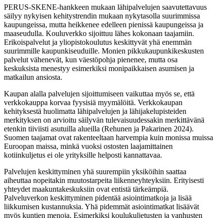
PERUS-SKENE-hankkeen mukaan lähipalvelujen saavutettavuus
säilyy nykyisen kehitystrendin mukaan nykytasolla suurimmissa
kaupungeissa, mutta heikkenee edelleen pienissä kaupungeissa ja
maaseudulla. Kouluverkko sijoittuu lähes kokonaan taajamiin.
Erikoispalvelut ja yliopistokoulutus keskittyvät yhä enemmän
suurimmille kaupunkiseuduille. Monien pikkukaupunkikeskusten
palvelut vähenevät, kun väestöpohja pienenee, mutta osa
keskuksista menestyy esimerkiksi monipaikkaisen asumisen ja
matkailun ansiosta.
Kaupan alalla palvelujen sijoittumiseen vaikuttaa myös se, että
verkkokauppa korvaa fyysisiä myymälöitä. Verkkokaupan
kehityksestä huolimatta lähipalvelujen ja lähijakelupisteiden
merkityksen on arvioitu säilyvän tulevaisuudessakin merkittävänä
etenkin tiiviisti asutuilla alueilla (Rehunen ja Pakarinen 2024).
Suomen taajamat ovat rakenteeltaan harvempia kuin monissa muissa
Euroopan maissa, minkä vuoksi ostosten laajamittainen
kotiinkuljetus ei ole yrityksille helposti kannattavaa.
Palvelujen keskittyminen yhä suurempiin yksiköihin saattaa
aiheuttaa nopeitakin muutostarpeita liikenneyhteyksiin. Erityisesti
yhteydet maakuntakeskuksiin ovat entistä tärkeämpiä.
Palveluverkon keskittyminen pidentää asiointimatkoja ja lisää
liikkumisen kustannuksia. Yhä pidemmät asiointimatkat lisäävät
myös kuntien menoja. Esimerkiksi koulukuljetusten ja vanhusten