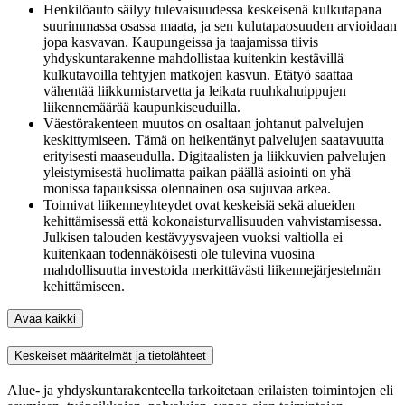
Henkilöauto säilyy tulevaisuudessa keskeisenä kulkutapana
suurimmassa osassa maata, ja sen kulutapaosuuden arvioidaan
jopa kasvavan. Kaupungeissa ja taajamissa tiivis
yhdyskuntarakenne mahdollistaa kuitenkin kestävillä
kulkutavoilla tehtyjen matkojen kasvun. Etätyö saattaa
vähentää liikkumistarvetta ja leikata ruuhkahuippujen
liikennemäärää kaupunkiseuduilla.
Väestörakenteen muutos on osaltaan johtanut palvelujen
keskittymiseen. Tämä on heikentänyt palvelujen saatavuutta
erityisesti maaseudulla. Digitaalisten ja liikkuvien palvelujen
yleistymisestä huolimatta paikan päällä asiointi on yhä
monissa tapauksissa olennainen osa sujuvaa arkea.
Toimivat liikenneyhteydet ovat keskeisiä sekä alueiden
kehittämisessä että kokonaisturvallisuuden vahvistamisessa.
Julkisen talouden kestävyysvajeen vuoksi valtiolla ei
kuitenkaan todennäköisesti ole tulevina vuosina
mahdollisuutta investoida merkittävästi liikennejärjestelmän
kehittämiseen.
Avaa kaikki
Keskeiset määritelmät ja tietolähteet
Alue- ja yhdyskuntarakenteella tarkoitetaan erilaisten toimintojen eli