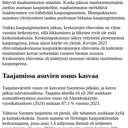
liittyvät maahanmuuton määrään. Koska pääosa maahanmuuttajista
asettuu asumaan kaupunkeihin, maahanmuuton merkittävä
lisääntyminen voi kiihdyttää kaupungistumista. Monipaikkaisen
asumisen yleistyminen saattaa puolestaan hidastaa kaupungistumista.
Vaikka kaupungistuminen jatkuu, keskustojen elinvoima on viime
vuosina heikentynyt, sillä liikkuminen ja liikenne eivät ole enää
keskustahakuisia. Keskustapakoisuus näkyy erityisesti pienemmissä
kaupungeissa, joissa auton käyttö on yleistä. Kevään 2025
elinvoimalaskennassa kaupunkikeskustojen elinvoima oli kuitenkin
ensimmäisen kerran seitsemään vuoteen hieman noussut.
Keskustojen elinvoima oli kääntynyt nousuun etenkin suurimmissa
kaupungeissa.
Taajamissa asuvien osuus kasvaa
Taajamaväestön osuus on kasvanut Suomessa pitkään, ja kasvu
jatkuu tulevaisuudessa. Taajama-alueilla eli yli 200 asukkaan
asutustihentymissä asuvien osuus oli Alueidenkäytön
vuosikatsauksen (2024) mukaan 87,1 % vuonna 2023.
Valtaosa Suomen taajamista on pieniä, alle tuhannen asukkaan kyliä
ja kuntakeskuksia. Suurin taajama on Helsingin kaupunkiseudun
keskustaajama, jossa asuu 1,4 miljoonaa ihmistä eli neljännes