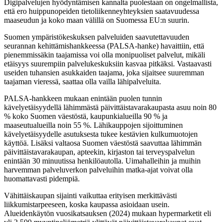
Digipalvelujen hyödyntämisen kannalta puolestaan on ongelmallista,
että ero huippunopeiden tietoliikenneyhteyksien saatavuudessa
maaseudun ja koko maan välillä on Suomessa EU:n suurin.
Suomen ympäristökeskuksen palveluiden saavutettavuuden
seurannan kehittämishankkeessa (PALSA-hanke) havaittiin, että
pienemmissäkin taajamissa voi olla monipuoliset palvelut, mikäli
etäisyys suurempiin palvelukeskuksiin kasvaa pitkäksi. Vastaavasti
useiden tuhansien asukkaiden taajama, joka sijaitsee suuremman
taajaman vieressä, saattaa olla vailla lähipalveluita.
PALSA-hankkeen mukaan enintään puolen tunnin
kävelyetäisyydellä lähimmästä päivittäistavarakaupasta asuu noin 80
% koko Suomen väestöstä, kaupunkialueilla 90 % ja
maaseutualueilla noin 55 %. Lähikauppojen sijoittuminen
kävelyetäisyydelle asutuksesta tukee kestävien kulkumuotojen
käyttöä. Lisäksi valtaosa Suomen väestöstä saavuttaa lähimmän
päivittäistavarakaupan, apteekin, kirjaston tai terveyspalvelun
enintään 30 minuutissa henkilöautolla. Uimahalleihin ja muihin
harvemman palveluverkon palveluihin matka-ajat voivat olla
huomattavasti pidempiä.
Vähittäiskaupan sijainti vaikuttaa erityisen merkittävästi
liikkumistarpeeseen, koska kaupassa asioidaan usein.
Alueidenkäytön vuosikatsauksen (2024) mukaan hypermarketit eli