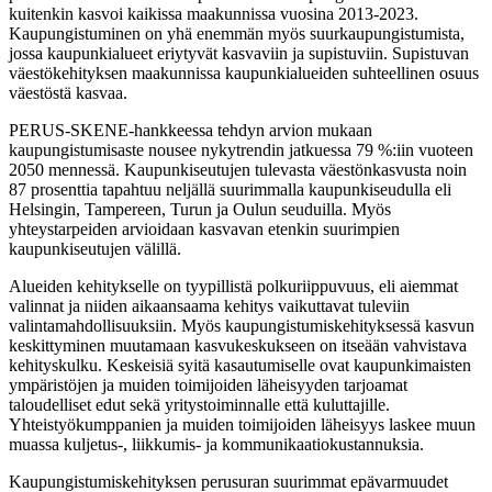
kuitenkin kasvoi kaikissa maakunnissa vuosina 2013-2023.
Kaupungistuminen on yhä enemmän myös suurkaupungistumista,
jossa kaupunkialueet eriytyvät kasvaviin ja supistuviin. Supistuvan
väestökehityksen maakunnissa kaupunkialueiden suhteellinen osuus
väestöstä kasvaa.
PERUS-SKENE-hankkeessa tehdyn arvion mukaan
kaupungistumisaste nousee nykytrendin jatkuessa 79 %:iin vuoteen
2050 mennessä. Kaupunkiseutujen tulevasta väestönkasvusta noin
87 prosenttia tapahtuu neljällä suurimmalla kaupunkiseudulla eli
Helsingin, Tampereen, Turun ja Oulun seuduilla. Myös
yhteystarpeiden arvioidaan kasvavan etenkin suurimpien
kaupunkiseutujen välillä.
Alueiden kehitykselle on tyypillistä polkuriippuvuus, eli aiemmat
valinnat ja niiden aikaansaama kehitys vaikuttavat tuleviin
valintamahdollisuuksiin. Myös kaupungistumiskehityksessä kasvun
keskittyminen muutamaan kasvukeskukseen on itseään vahvistava
kehityskulku. Keskeisiä syitä kasautumiselle ovat kaupunkimaisten
ympäristöjen ja muiden toimijoiden läheisyyden tarjoamat
taloudelliset edut sekä yritystoiminnalle että kuluttajille.
Yhteistyökumppanien ja muiden toimijoiden läheisyys laskee muun
muassa kuljetus-, liikkumis- ja kommunikaatiokustannuksia.
Kaupungistumiskehityksen perusuran suurimmat epävarmuudet