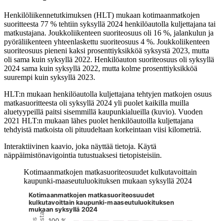
Henkilöliikennetutkimuksen (HLT) mukaan kotimaanmatkojen
suoritteesta 77 % tehtiin syksyllä 2024 henkilöautolla kuljettajana tai
matkustajana. Joukkoliikenteen suoriteosuus oli 16 %, jalankulun ja
pyöräliikenteen yhteenlaskettu suoriteosuus 4 %. Joukkoliikenteen
suoriteosuus pieneni kaksi prosenttiyksikköä syksystä 2023, mutta
oli sama kuin syksyllä 2022. Henkilöauton suoriteosuus oli syksyllä
2024 sama kuin syksyllä 2022, mutta kolme prosenttiyksikköä
suurempi kuin syksyllä 2023.
HLT:n mukaan henkilöautolla kuljettajana tehtyjen matkojen osuus
matkasuoritteesta oli syksyllä 2024 yli puolet kaikilla muilla
aluetyypeillä paitsi sisemmillä kaupunkialueilla (kuvio). Vuoden
2021 HLT:n mukaan lähes puolet henkilöautoilla kuljettajana
tehdyistä matkoista oli pituudeltaan korkeintaan viisi kilometriä.
Interaktiivinen kaavio, joka näyttää tietoja. Käytä
näppäimistönavigointia tutustuaksesi tietopisteisiin.
Kotimaanmatkojen matkasuoriteosuudet kulkutavoittain
kaupunki-maaseutuluokituksen mukaan syksyllä 2024
Kotimaanmatkojen matkasuoriteosuudet
Kuvaaja on interaktiivinen. Siirry kuvaajaan sarkaimella ja selaa
kulkutavoittain kaupunki-maaseutuluokituksen
mukaan syksyllä 2024
100 %