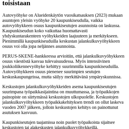
toisistaan
Autovyöhyke on Alueidenkäytön vuosikatsauksen (2023) mukaan
asuntojen yleisin vyöhyke 20 kaupunkiseudulla, vaikka
autovyöhykkeen osuus kaupunkiseutujen asunnoista on laskussa.
Kaupunkiseudun koko vaikuttaa huomattavasti
yhdyskuntarakenteen vyöhykkeiden laajuuteen ja merkitykseen.
Pienimmillä kaupunkiseuduilla keskustan jalankulkuvyöhykkeen
osuus voi olla jopa neljännes asunnoista.
PERUS-SKENE-hankkeessa arvioitiin, että jalankulkuvyöhykkeen
osuus väestöstä kasvaa tulevaisuudessa. Myös intensiivinen
joukkoliikennevyöhyke kehittyy suurimmilla kaupunkiseuduilla.
Autovyöhykkeen osuus pienenee suurimpien seutujen
keskuskaupungeissa, mutta säilyy merkittävänä ympäryskunnissa.
Keskustojen jalankulkuvyöhykkeiden asema kaupunkiseutujen
suurimpana työpaikkasijaintina on muuttumassa, ja työpaikkojen
painopiste on siirtymässä keskustojen ulkopuolelle. Keskustojen
jalankulkuvyöhykkeen työpaikkakehityksen trendi on ollut laskeva
vuoden 2007 jälkeen, jolloin keskustojen kehitys on painottunut
asutuksen kasvuun.
Kaupunkiseutujen taajamissa noin puolet työpaikoista sijaitsee
keskustojen tai alakeskusten jalankulkuvyöhykkeillä.