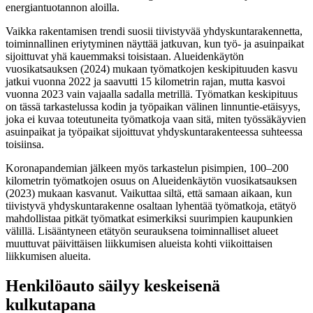
energiantuotannon aloilla.
Vaikka rakentamisen trendi suosii tiivistyvää yhdyskuntarakennetta,
toiminnallinen eriytyminen näyttää jatkuvan, kun työ- ja asuinpaikat
sijoittuvat yhä kauemmaksi toisistaan. Alueidenkäytön
vuosikatsauksen (2024) mukaan työmatkojen keskipituuden kasvu
jatkui vuonna 2022 ja saavutti 15 kilometrin rajan, mutta kasvoi
vuonna 2023 vain vajaalla sadalla metrillä. Työmatkan keskipituus
on tässä tarkastelussa kodin ja työpaikan välinen linnuntie-etäisyys,
joka ei kuvaa toteutuneita työmatkoja vaan sitä, miten työssäkäyvien
asuinpaikat ja työpaikat sijoittuvat yhdyskuntarakenteessa suhteessa
toisiinsa.
Koronapandemian jälkeen myös tarkastelun pisimpien, 100–200
kilometrin työmatkojen osuus on Alueidenkäytön vuosikatsauksen
(2023) mukaan kasvanut. Vaikuttaa siltä, että samaan aikaan, kun
tiivistyvä yhdyskuntarakenne osaltaan lyhentää työmatkoja, etätyö
mahdollistaa pitkät työmatkat esimerkiksi suurimpien kaupunkien
välillä. Lisääntyneen etätyön seurauksena toiminnalliset alueet
muuttuvat päivittäisen liikkumisen alueista kohti viikoittaisen
liikkumisen alueita.
Henkilöauto säilyy keskeisenä
kulkutapana