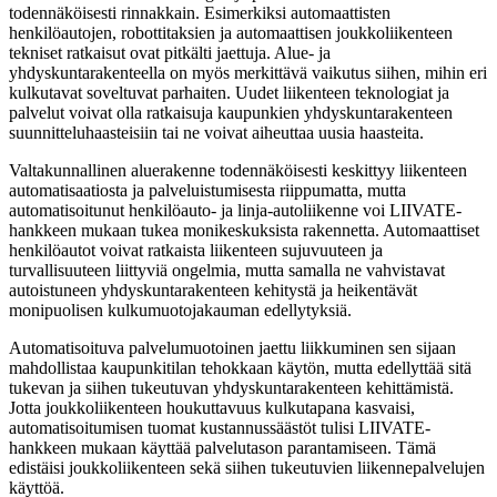
todennäköisesti rinnakkain. Esimerkiksi automaattisten
henkilöautojen, robottitaksien ja automaattisen joukkoliikenteen
tekniset ratkaisut ovat pitkälti jaettuja. Alue- ja
yhdyskuntarakenteella on myös merkittävä vaikutus siihen, mihin eri
kulkutavat soveltuvat parhaiten. Uudet liikenteen teknologiat ja
palvelut voivat olla ratkaisuja kaupunkien yhdyskuntarakenteen
suunnitteluhaasteisiin tai ne voivat aiheuttaa uusia haasteita.
Valtakunnallinen aluerakenne todennäköisesti keskittyy liikenteen
automatisaatiosta ja palveluistumisesta riippumatta, mutta
automatisoitunut henkilöauto- ja linja-autoliikenne voi LIIVATE-
hankkeen mukaan tukea monikeskuksista rakennetta. Automaattiset
henkilöautot voivat ratkaista liikenteen sujuvuuteen ja
turvallisuuteen liittyviä ongelmia, mutta samalla ne vahvistavat
autoistuneen yhdyskuntarakenteen kehitystä ja heikentävät
monipuolisen kulkumuotojakauman edellytyksiä.
Automatisoituva palvelumuotoinen jaettu liikkuminen sen sijaan
mahdollistaa kaupunkitilan tehokkaan käytön, mutta edellyttää sitä
tukevan ja siihen tukeutuvan yhdyskuntarakenteen kehittämistä.
Jotta joukkoliikenteen houkuttavuus kulkutapana kasvaisi,
automatisoitumisen tuomat kustannussäästöt tulisi LIIVATE-
hankkeen mukaan käyttää palvelutason parantamiseen. Tämä
edistäisi joukkoliikenteen sekä siihen tukeutuvien liikennepalvelujen
käyttöä.