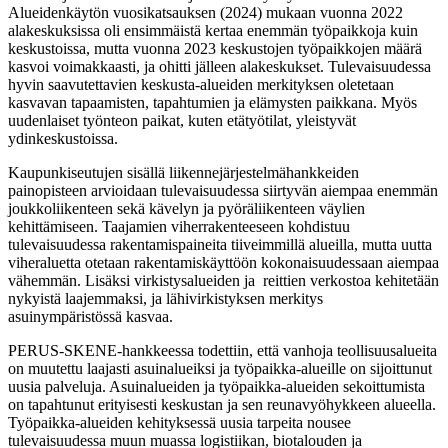
Alueidenkäytön vuosikatsauksen (2024) mukaan vuonna 2022
alakeskuksissa oli ensimmäistä kertaa enemmän työpaikkoja kuin
keskustoissa, mutta vuonna 2023 keskustojen työpaikkojen määrä
kasvoi voimakkaasti, ja ohitti jälleen alakeskukset. Tulevaisuudessa
hyvin saavutettavien keskusta-alueiden merkityksen oletetaan
kasvavan tapaamisten, tapahtumien ja elämysten paikkana. Myös
uudenlaiset työnteon paikat, kuten etätyötilat, yleistyvät
ydinkeskustoissa.
Kaupunkiseutujen sisällä liikennejärjestelmähankkeiden
painopisteen arvioidaan tulevaisuudessa siirtyvän aiempaa enemmän
joukkoliikenteen sekä kävelyn ja pyöräliikenteen väylien
kehittämiseen. Taajamien viherrakenteeseen kohdistuu
tulevaisuudessa rakentamispaineita tiiveimmillä alueilla, mutta uutta
viheraluetta otetaan rakentamiskäyttöön kokonaisuudessaan aiempaa
vähemmän. Lisäksi virkistysalueiden ja reittien verkostoa kehitetään
nykyistä laajemmaksi, ja lähivirkistyksen merkitys
asuinympäristössä kasvaa.
PERUS-SKENE-hankkeessa todettiin, että vanhoja teollisuusalueita
on muutettu laajasti asuinalueiksi ja työpaikka-alueille on sijoittunut
uusia palveluja. Asuinalueiden ja työpaikka-alueiden sekoittumista
on tapahtunut erityisesti keskustan ja sen reunavyöhykkeen alueella.
Työpaikka-alueiden kehityksessä uusia tarpeita nousee
tulevaisuudessa muun muassa logistiikan, biotalouden ja