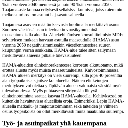
%:iin vuoteen 2040 mennessä ja noin 90 %:iin vuonna 2050.
Taajama-aste kohoaa erityisesti sellaisissa kunnissa, joissa aiemmin
melko suuri osa on asunut haja-asutusalueella.
Taajamissa asuvien määrän kasvusta huolimatta merkittävä osuus
Suomen väestöstä asuu tulevinakin vuosikymmeninä
maaseutumaisilla alueilla. Aluekehittämisen konsulttitoimisto MDI:n
selvityksen mukaan harvaan asutulla maaseudulla (HAMA) asuu
vuonna 2050 negatiivisimmissakin väestöennusteissa suuren
kaupungin verran asukkaita. HAMA-alue tulee siten säilymään
merkittävänä alueena pitkälle tulevaisuuteen.
HAMA-alueiden elinkeinorakenteessa korostuu alkutuotanto, mikä
erottaa aluetta myös muista maaseutualueista. Kaivostoiminnassa
HAMA-alueen merkitys on vielä suurempi, sillä jopa 40 prosenttia
alan työpaikoista sijaitsee ko. alueella. Näiden elinkeinojen
merkityksen voi olettaa ylläpitävän alueen vakinaista väestöä myös
tulevaisuudessa. Myös puhtaaseen siirtymään liittyvä
elinkeinotoiminta saattaa kasvaa HAMA-alueella. Kehityksessä on
kuitenkin havaittavissa alueellisia eroja. Esimerkiksi Lapin HAMA-
alueella matkailu- ja majoitustoiminnan sekä taiteiden ja viihteen
osuus työpaikoista on ollut merkittävästi muita maakuntia suurempi.
Työ- ja asuinpaikat yhä kauempana