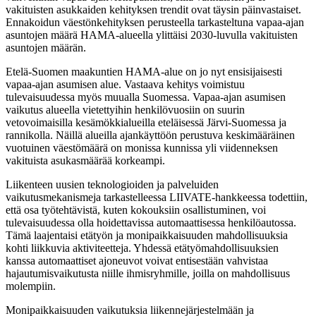
vakituisten asukkaiden kehityksen trendit ovat täysin päinvastaiset.
Ennakoidun väestönkehityksen perusteella tarkasteltuna vapaa-ajan
asuntojen määrä HAMA-alueella ylittäisi 2030-luvulla vakituisten
asuntojen määrän.
Etelä-Suomen maakuntien HAMA-alue on jo nyt ensisijaisesti
vapaa-ajan asumisen alue. Vastaava kehitys voimistuu
tulevaisuudessa myös muualla Suomessa. Vapaa-ajan asumisen
vaikutus alueella vietettyihin henkilövuosiin on suurin
vetovoimaisilla kesämökkialueilla eteläisessä Järvi-Suomessa ja
rannikolla. Näillä alueilla ajankäyttöön perustuva keskimääräinen
vuotuinen väestömäärä on monissa kunnissa yli viidenneksen
vakituista asukasmäärää korkeampi.
Liikenteen uusien teknologioiden ja palveluiden
vaikutusmekanismeja tarkastelleessa LIIVATE-hankkeessa todettiin,
että osa työtehtävistä, kuten kokouksiin osallistuminen, voi
tulevaisuudessa olla hoidettavissa automaattisessa henkilöautossa.
Tämä laajentaisi etätyön ja monipaikkaisuuden mahdollisuuksia
kohti liikkuvia aktiviteetteja. Yhdessä etätyömahdollisuuksien
kanssa automaattiset ajoneuvot voivat entisestään vahvistaa
hajautumisvaikutusta niille ihmisryhmille, joilla on mahdollisuus
molempiin.
Monipaikkaisuuden vaikutuksia liikennejärjestelmään ja