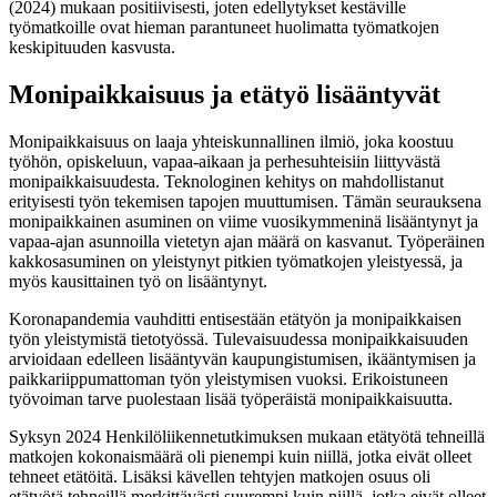
(2024) mukaan positiivisesti, joten edellytykset kestäville
työmatkoille ovat hieman parantuneet huolimatta työmatkojen
keskipituuden kasvusta.
Monipaikkaisuus ja etätyö lisääntyvät
Monipaikkaisuus on laaja yhteiskunnallinen ilmiö, joka koostuu
työhön, opiskeluun, vapaa-aikaan ja perhesuhteisiin liittyvästä
monipaikkaisuudesta. Teknologinen kehitys on mahdollistanut
erityisesti työn tekemisen tapojen muuttumisen. Tämän seurauksena
monipaikkainen asuminen on viime vuosikymmeninä lisääntynyt ja
vapaa-ajan asunnoilla vietetyn ajan määrä on kasvanut. Työperäinen
kakkosasuminen on yleistynyt pitkien työmatkojen yleistyessä, ja
myös kausittainen työ on lisääntynyt.
Koronapandemia vauhditti entisestään etätyön ja monipaikkaisen
työn yleistymistä tietotyössä. Tulevaisuudessa monipaikkaisuuden
arvioidaan edelleen lisääntyvän kaupungistumisen, ikääntymisen ja
paikkariippumattoman työn yleistymisen vuoksi. Erikoistuneen
työvoiman tarve puolestaan lisää työperäistä monipaikkaisuutta.
Syksyn 2024 Henkilöliikennetutkimuksen mukaan etätyötä tehneillä
matkojen kokonaismäärä oli pienempi kuin niillä, jotka eivät olleet
tehneet etätöitä. Lisäksi kävellen tehtyjen matkojen osuus oli
etätyötä tehneillä merkittävästi suurempi kuin niillä, jotka eivät olleet