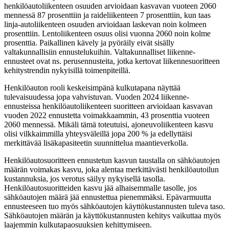
henkilöautoliikenteen osuuden arvioidaan kasvavan vuoteen 2060
mennessä 87 prosenttiin ja raideliikenteen 7 prosenttiin, kun taas
linja-autoliikenteen osuuden arvioidaan laskevan noin kolmeen
prosenttiin. Lentoliikenteen osuus olisi vuonna 2060 noin kolme
prosenttia. Paikallinen kävely ja pyöräily eivät sisälly
valtakunnallisiin ennustelukuihin. Valtakunnalliset liikenne-
ennusteet ovat ns. perusennusteita, jotka kertovat liikennesuoritteen
kehitystrendin nykyisillä toimenpiteillä.
Henkilöauton rooli keskeisimpänä kulkutapana näyttää
tulevaisuudessa jopa vahvistuvan. Vuoden 2024 liikenne-
ennusteissa henkilöautoliikenteen suoritteen arvioidaan kasvavan
vuoden 2022 ennustetta voimakkaammin, 43 prosenttia vuoteen
2060 mennessä. Mikäli tämä toteutuisi, ajoneuvoliikenteen kasvu
olisi vilkkaimmilla yhteysväleillä jopa 200 % ja edellyttäisi
merkittävää lisäkapasiteetin suunnittelua maantieverkolla.
Henkilöautosuoritteen ennustetun kasvun taustalla on sähköautojen
määrän voimakas kasvu, joka alentaa merkittävästi henkilöautoilun
kustannuksia, jos verotus säilyy nykyisellä tasolla.
Henkilöautosuoritteiden kasvu jää alhaisemmalle tasolle, jos
sähköautojen määrä jää ennustettua pienemmäksi. Epävarmuutta
ennusteeseen tuo myös sähköautojen käyttökustannusten tuleva taso.
Sähköautojen määrän ja käyttökustannusten kehitys vaikuttaa myös
laajemmin kulkutapaosuuksien kehittymiseen.