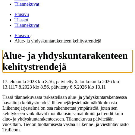
Tilannekuvat
Etusivu
Tilastot
Tilannekuvat
Etusivu
›
Alue- ja yhdyskuntarakenteen kehitystrendejä
Alue- ja yhdyskuntarakenteen
kehitystrendejä
17. elokuuta 2023 klo 8.56, päivitetty 6. toukokuuta 2026 klo
13.11
17.8.2023
klo
8.56
,
päivitetty
6.5.2026
klo
13.11
Tässä tilannekuvassa tarkastellaan alue- ja yhdyskuntarakenteessa
havaittuja kehitystrendejä liikennejärjestelmän näkökulmasta.
Liikennejärjestelmä on osa rakennettua ympäristöä, joten sen
kehitykseen vaikuttavat monilta osin samat ilmiöt ja trendit kuin
alue- ja yhdyskuntarakenteeseen. Tilannekuvaa päivitetään
vuosittain. Tiedon tuottamisesta vastaa Liikenne- ja viestintävirasto
Traficom.