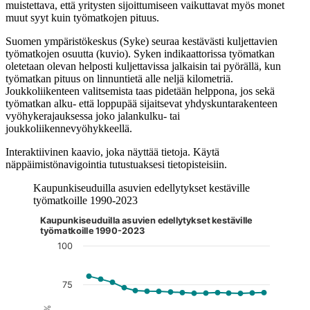
muistettava, että yritysten sijoittumiseen vaikuttavat myös monet
muut syyt kuin työmatkojen pituus.
Suomen ympäristökeskus (Syke) seuraa kestävästi kuljettavien
työmatkojen osuutta (kuvio). Syken indikaattorissa työmatkan
oletetaan olevan helposti kuljettavissa jalkaisin tai pyörällä, kun
työmatkan pituus on linnuntietä alle neljä kilometriä.
Joukkoliikenteen valitsemista taas pidetään helppona, jos sekä
työmatkan alku- että loppupää sijaitsevat yhdyskuntarakenteen
vyöhykerajauksessa joko jalankulku- tai
joukkoliikennevyöhykkeellä.
Interaktiivinen kaavio, joka näyttää tietoja. Käytä
näppäimistönavigointia tutustuaksesi tietopisteisiin.
Kaupunkiseuduilla asuvien edellytykset kestäville
työmatkoille 1990-2023
Kaupunkiseuduilla asuvien edellytykset kestäville
Kuvaaja on interaktiivinen. Siirry kuvaajaan sarkaimella ja selaa
työmatkoille 1990-2023
100
75