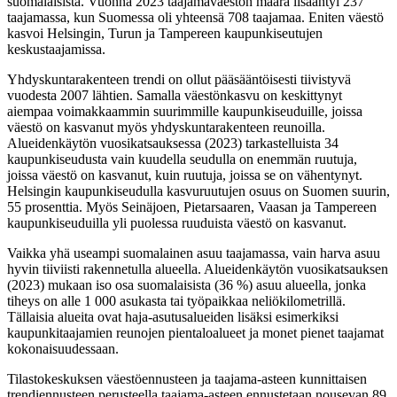
suomalaisista. Vuonna 2023 taajamaväestön määrä lisääntyi 237
taajamassa, kun Suomessa oli yhteensä 708 taajamaa. Eniten väestö
kasvoi Helsingin, Turun ja Tampereen kaupunkiseutujen
keskustaajamissa.
Yhdyskuntarakenteen trendi on ollut pääsääntöisesti tiivistyvä
vuodesta 2007 lähtien. Samalla väestönkasvu on keskittynyt
aiempaa voimakkaammin suurimmille kaupunkiseuduille, joissa
väestö on kasvanut myös yhdyskuntarakenteen reunoilla.
Alueidenkäytön vuosikatsauksessa (2023) tarkastelluista 34
kaupunkiseudusta vain kuudella seudulla on enemmän ruutuja,
joissa väestö on kasvanut, kuin ruutuja, joissa se on vähentynyt.
Helsingin kaupunkiseudulla kasvuruutujen osuus on Suomen suurin,
55 prosenttia. Myös Seinäjoen, Pietarsaaren, Vaasan ja Tampereen
kaupunkiseuduilla yli puolessa ruuduista väestö on kasvanut.
Vaikka yhä useampi suomalainen asuu taajamassa, vain harva asuu
hyvin tiiviisti rakennetulla alueella. Alueidenkäytön vuosikatsauksen
(2023) mukaan iso osa suomalaisista (36 %) asuu alueella, jonka
tiheys on alle 1 000 asukasta tai työpaikkaa neliökilometrillä.
Tällaisia alueita ovat haja-asutusalueiden lisäksi esimerkiksi
kaupunkitaajamien reunojen pientaloalueet ja monet pienet taajamat
kokonaisuudessaan.
Tilastokeskuksen väestöennusteen ja taajama-asteen kunnittaisen
trendiennusteen perusteella taajama-asteen ennustetaan nousevan 89