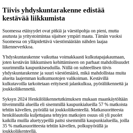
Tiivis yhdyskuntarakenne edistää
kestävää liikkumista
Suomessa etäisyydet ovat pitkiä ja väestöpohja on pieni, mutta
asutusta ja yritystoimintaa sijaitsee ympäri maata. Tämän vuoksi
Suomessa on ylläpidettävä väestömäärään nähden laajaa
liikenneverkkoa.
Yhdyskuntarakenne vaikuttaa voimakkaasti kulkutapajakaumaan,
joten kestävän liikkumisen kehittämiseen on parhaat mahdollisuudet
suurimmilla kaupunkiseuduilla. Niillä on suhteellisen tiivis
yhdyskuntarakenne ja suuri väestömäärä, mikä mahdollistaa muita
alueita laajemman kulkumuotojen valikoiman. Kestävillä
kulkutavoilla tarkoitetaan erityisesti jalankulkua, pyöräliikennettä ja
joukkoliikennettä.
Syksyn 2024 Henkilöliikennetutkimuksen mukaan maankäytöltään
tiiveimmillä alueilla eli sisemmillä kaupunkialueilla 57 % matkoista
tehtiin kävellen, pyörällä tai joukkoliikenteellä. Matkasuoritteesta
henkilöautolla kuljettajana tehtyjen matkojen osuus oli yli puolet
kaikilla muilla aluetyypeillä paitsi sisemmillä kaupunkialueilla, joilla
35 % matkasuoritteesta tehtiin kävellen, polkupyörällä ja
joukkoliikenteellä.