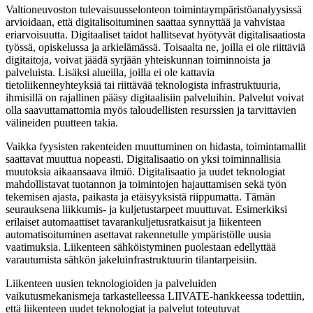
Valtioneuvoston tulevaisuusselonteon toimintaympäristöanalyysissä
arvioidaan, että digitalisoituminen saattaa synnyttää ja vahvistaa
eriarvoisuutta. Digitaaliset taidot hallitsevat hyötyvät digitalisaatiosta
työssä, opiskelussa ja arkielämässä. Toisaalta ne, joilla ei ole riittäviä
digitaitoja, voivat jäädä syrjään yhteiskunnan toiminnoista ja
palveluista. Lisäksi alueilla, joilla ei ole kattavia
tietoliikenneyhteyksiä tai riittävää teknologista infrastruktuuria,
ihmisillä on rajallinen pääsy digitaalisiin palveluihin. Palvelut voivat
olla saavuttamattomia myös taloudellisten resurssien ja tarvittavien
välineiden puutteen takia.
Vaikka fyysisten rakenteiden muuttuminen on hidasta, toimintamallit
saattavat muuttua nopeasti. Digitalisaatio on yksi toiminnallisia
muutoksia aikaansaava ilmiö. Digitalisaatio ja uudet teknologiat
mahdollistavat tuotannon ja toimintojen hajauttamisen sekä työn
tekemisen ajasta, paikasta ja etäisyyksistä riippumatta. Tämän
seurauksena liikkumis- ja kuljetustarpeet muuttuvat. Esimerkiksi
erilaiset automaattiset tavarankuljetusratkaisut ja liikenteen
automatisoituminen asettavat rakennetulle ympäristölle uusia
vaatimuksia. Liikenteen sähköistyminen puolestaan edellyttää
varautumista sähkön jakeluinfrastruktuurin tilantarpeisiin.
Liikenteen uusien teknologioiden ja palveluiden
vaikutusmekanismeja tarkastelleessa LIIVATE-hankkeessa todettiin,
että liikenteen uudet teknologiat ja palvelut toteutuvat