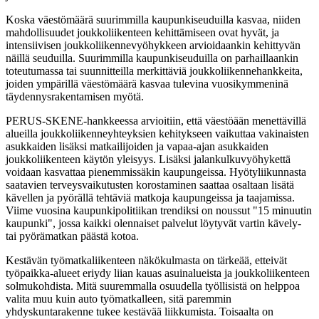
Koska väestömäärä suurimmilla kaupunkiseuduilla kasvaa, niiden
mahdollisuudet joukkoliikenteen kehittämiseen ovat hyvät, ja
intensiivisen joukkoliikennevyöhykkeen arvioidaankin kehittyvän
näillä seuduilla. Suurimmilla kaupunkiseuduilla on parhaillaankin
toteutumassa tai suunnitteilla merkittäviä joukkoliikennehankkeita,
joiden ympärillä väestömäärä kasvaa tulevina vuosikymmeninä
täydennysrakentamisen myötä.
PERUS-SKENE-hankkeessa arvioitiin, että väestöään menettävillä
alueilla joukkoliikenneyhteyksien kehitykseen vaikuttaa vakinaisten
asukkaiden lisäksi matkailijoiden ja vapaa-ajan asukkaiden
joukkoliikenteen käytön yleisyys. Lisäksi jalankulkuvyöhykettä
voidaan kasvattaa pienemmissäkin kaupungeissa. Hyötyliikunnasta
saatavien terveysvaikutusten korostaminen saattaa osaltaan lisätä
kävellen ja pyörällä tehtäviä matkoja kaupungeissa ja taajamissa.
Viime vuosina kaupunkipolitiikan trendiksi on noussut "15 minuutin
kaupunki", jossa kaikki olennaiset palvelut löytyvät vartin kävely-
tai pyörämatkan päästä kotoa.
Kestävän työmatkaliikenteen näkökulmasta on tärkeää, etteivät
työpaikka-alueet eriydy liian kauas asuinalueista ja joukkoliikenteen
solmukohdista. Mitä suuremmalla osuudella työllisistä on helppoa
valita muu kuin auto työmatkalleen, sitä paremmin
yhdyskuntarakenne tukee kestävää liikkumista. Toisaalta on