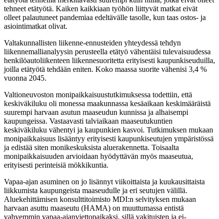
tehneet etätyötä. Kaiken kaikkiaan työhön liittyvät matkat eivät
olleet palautuneet pandemiaa edeltävälle tasolle, kun taas ostos- ja
asiointimatkat olivat.
Valtakunnallisten liikenne-ennusteiden yhteydessä tehdyn
liikennemallianalyysin perusteella etätyö vähentäisi tulevaisuudessa
henkilöautoliikenteen liikennesuoritetta erityisesti kaupunkiseuduilla,
joilla etätyötä tehdään eniten. Koko maassa suorite vähenisi 3,4 %
vuonna 2045.
Valtioneuvoston monipaikkaisuustutkimuksessa todettiin, että
keskiväkiluku oli monessa maakunnassa kesäaikaan keskimääräistä
suurempi harvaan asutun maaseudun kunnissa ja alhaisempi
kaupungeissa. Vastaavasti talviaikaan maaseutukuntien
keskiväkiluku vähentyi ja kaupunkien kasvoi. Tutkimuksen mukaan
monipaikkaisuus lisääntyy erityisesti kaupunkiseutujen ympäristössä
ja edistää siten monikeskuksista aluerakennetta. Toisaalta
monipaikkaisuuden arvioidaan hyödyttävän myös maaseutua,
erityisesti perinteisiä mökkikuntia.
Vapaa-ajan asuminen on jo lisännyt viikoittaista ja kuukausittaista
liikkumista kaupungeista maaseudulle ja eri seutujen välillä.
Aluekehittämisen konsulttitoimisto MDI:n selvityksen mukaan
harvaan asuttu maaseutu (HAMA) on muuttumassa entistä
vahvemmin vapaa-ajanviettopaikaksi, sillä vakituisten ja ei-