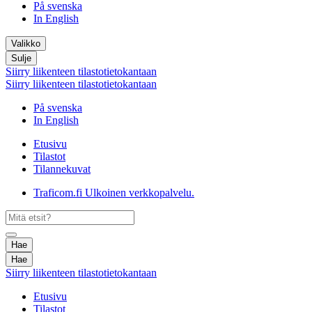
På svenska
In English
Valikko
Sulje
Siirry liikenteen tilastotietokantaan
Siirry liikenteen tilastotietokantaan
På svenska
In English
Etusivu
Tilastot
Tilannekuvat
Traficom.fi
Ulkoinen verkkopalvelu.
Hae
Hae
Siirry liikenteen tilastotietokantaan
Etusivu
Tilastot