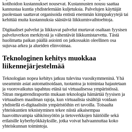
kotihoidon kustannukset nousevat. Kustannusten nousu saattaa
kannustaa kuntia yhdistelemään kuljetuksia. Palvelujen käyttäjät
puolestaan saattavat organisoida entistä enemmän kimppakyytejä tai
kehittää muita kustannuksia säästäviä liikkumisvaihtoehtoja.
Digitaaliset palvelut ja liikkuvat palvelut murtavat osaltaan fyysisen
palveluverkon merkitystä ja vähentävät liikkumistarvetta. Tästä
huolimatta paikan päällä asiointi on jatkossakin oleellinen osa
sujuvaa arkea ja alueiden elinvoimaa.
Teknologinen kehitys muokkaa
liikennejärjestelmää
Teknologian nopea kehitys jatkuu tulevina vuosikymmeninä. Yhä
useammin asiat automatisoidaan, tuotantoa ja toimintaa hajautetaan
ja vuorovaikutus tapahtuu etänä tai virtuaalisessa ympäristössä.
Sitran megatrendiraportin mukaan teknologia hämärtää fyysisen ja
virtuaalisen maailman rajoja, kun virtuaalisia sisältöjä voidaan
yhdistellä ei-digitaalisiin ympäristöihin eri tavoilla. Toisaalta
yhteiskuntien teknistyminen tekee niistä aikaisempaa
haavoittuvampia sähkönsyötön ja tietoverkkojen häiriöille sekä
erilaisille kyberhyökkäyksille, jotka voivat halvaannuttaa koko
yhteiskunnan toimintoja.