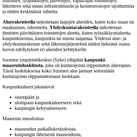
asumisen, työpaikkojen, palvelujen, vapaa-ajan toimintojen,
liikenteen sekä muun infrastruktuurin ja luonnonvarojen sijoittumista
ja niiden keskinäisiä suhteita.
Aluerakenteella
tarkoitetaan laajojen alueiden, kuten koko maan tai
maakunnan, rakennetta.
Yhdyskuntarakenteella
tarkoitetaan
ihmisten päivittäisten toimintojen aluetta, kuten työssäkäyntialuetta,
kaupunkiseutua, kaupunkia tai muuta taajamaa. Yhdessä alue- ja
yhdyskuntarakenne sekä liikennejärjestelmä niiden tärkeänä osana
luovat edellytykset eri alueiden kehitykselle.
Suomen ympäristökeskus (Syke) ylläpitää
kaupunki-
maaseutuluokitusta
, joka on kuntarajoista riippumaton aluerajaus.
Tässä luokituksessa koko Suomen alue jaetaan seitsemään
kuntarajoista riippumattomaan luokkaan.
Kaupunkialueet jakautuvat
sisempään ja
ulompaan kaupunkialueeseen sekä
kaupungin kehysalueeseen
Maaseutu muodostuu
maaseudun paikalliskeskuksista,
kaupungin läheisestä maaseudusta,