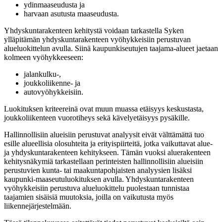
ydinmaaseudusta ja
harvaan asutusta maaseudusta.
Yhdyskuntarakenteen kehitystä voidaan tarkastella Syken
ylläpitämän yhdyskuntarakenteen vyöhykkeisiin perustuvan
alueluokittelun avulla. Siinä kaupunkiseutujen taajama-alueet jaetaan
kolmeen vyöhykkeeseen:
jalankulku-,
joukkoliikenne- ja
autovyöhykkeisiin.
Luokituksen kriteereinä ovat muun muassa etäisyys keskustasta,
joukkoliikenteen vuorotiheys sekä kävelyetäisyys pysäkille.
Hallinnollisiin alueisiin perustuvat analyysit eivät välttämättä tuo
esille alueellisia olosuhteita ja erityispiirteitä, jotka vaikuttavat alue-
ja yhdyskuntarakenteen kehitykseen. Tämän vuoksi aluerakenteen
kehitysnäkymiä tarkastellaan perinteisten hallinnollisiin alueisiin
perustuvien kunta- tai maakuntapohjaisten analyysien lisäksi
kaupunki-maaseutuluokituksen avulla. Yhdyskuntarakenteen
vyöhykkeisiin perustuva alueluokittelu puolestaan tunnistaa
taajamien sisäisiä muutoksia, joilla on vaikutusta myös
liikennejärjestelmään.