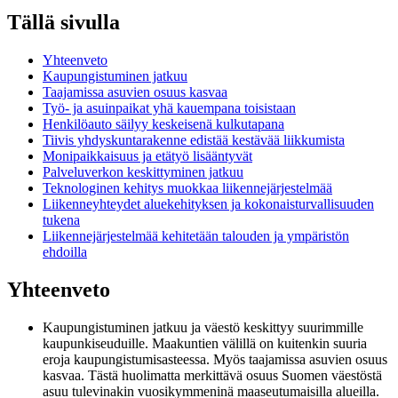
Tällä sivulla
Yhteenveto
Kaupungistuminen jatkuu
Taajamissa asuvien osuus kasvaa
Työ- ja asuinpaikat yhä kauempana toisistaan
Henkilöauto säilyy keskeisenä kulkutapana
Tiivis yhdyskuntarakenne edistää kestävää liikkumista
Monipaikkaisuus ja etätyö lisääntyvät
Palveluverkon keskittyminen jatkuu
Teknologinen kehitys muokkaa liikennejärjestelmää
Liikenneyhteydet aluekehityksen ja kokonaisturvallisuuden
tukena
Liikennejärjestelmää kehitetään talouden ja ympäristön
ehdoilla
Yhteenveto
Kaupungistuminen jatkuu ja väestö keskittyy suurimmille
kaupunkiseuduille. Maakuntien välillä on kuitenkin suuria
eroja kaupungistumisasteessa. Myös taajamissa asuvien osuus
kasvaa. Tästä huolimatta merkittävä osuus Suomen väestöstä
asuu tulevinakin vuosikymmeninä maaseutumaisilla alueilla.