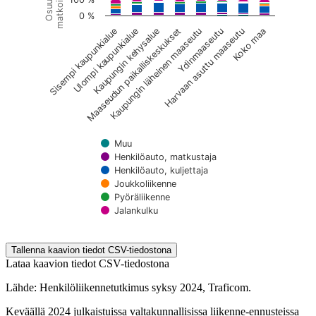
matkoista
Osuus
0 %
Sisempi kaupunkialue
Ulompi kaupunkialue
Maaseudun paikalliskeskukset
Kaupungin kehysalue
Kaupungin läheinen maaseutu
Harvaan asuttu maaseutu
Ydinmaaseutu
Koko maa
Muu
Henkilöauto, matkustaja
Henkilöauto, kuljettaja
Joukkoliikenne
Pyöräliikenne
Jalankulku
End of interactive chart.
Tallenna kaavion tiedot CSV-tiedostona
Lataa kaavion tiedot CSV-tiedostona
Lähde: Henkilöliikennetutkimus syksy 2024, Traficom.
Keväällä 2024 julkaistuissa valtakunnallisissa liikenne-ennusteissa