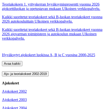
Teoriakokeen 1. yrityskerran hyväksymisprosentti vuonna 2026
ajokorttiluokan ja opetustavan mukaan
Ulkoinen verkkopalvelu.
Kaikki suoritetut teoriakokeet sekä B-luokan teoriakokeet vuonna
2026 autokouluittain
Ulkoinen verkkopalvelu.
Kaikki suoritetut teoriakokeet sekä B-luokan teoriakokeet vuonna
2026 ajovarman toimipisteen ja autokoulun mukaan
Ulkoinen
verkkopalvelu.
Hyväksytyt ajokokeet luokissa A, B ja C vuosina 2000-2025
Avaa kaikki
Ajo- ja teoriakokeet 2002-2019
Ajokokeet
Ajokokeet 2002
Ajokokeet 2003
Ajokokeet 2004