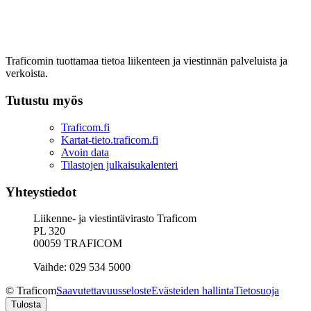
Traficomin tuottamaa tietoa liikenteen ja viestinnän palveluista ja
verkoista.
Tutustu myös
Traficom.fi
Kartat-tieto.traficom.fi
Avoin data
Tilastojen julkaisukalenteri
Yhteystiedot
Liikenne- ja viestintävirasto Traficom
PL 320
00059 TRAFICOM
Vaihde: 029 534 5000
© Traficom
Saavutettavuusseloste
Evästeiden hallinta
Tietosuoja
Tulosta