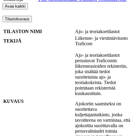
Avaa kaikki
Tilastokuvaus
TILASTON NIMI
Ajo- ja teoriakoetilastot
Liikenne- ja viestintävirasto
TEKIJÄ
Traficom
Ajo- ja teoriakoetilastot
perustuvat Traficomin
liikenneasioiden rekisteriin,
joka sisältää tiedot
suoritetuista ajo- ja
teoriakokeista. Tiedot
poimitaan rekisteristä
kuukausittain.
KUVAUS
Ajokortin saamiseksi on
suoritettava
kuljettajantutkinto, jonka
tavoitteena on varmistaa, että
ajokorttia suorittavalla on
perusvalmiudet toimia