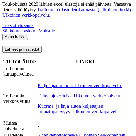
Toukokuusta 2020 lähtien excel-tilastoja ei enää päivitetä. Vastaava
tietosisältö löytyy
Traficomin tilastotietokannasta (Ulkoinen linkki)
Ulkoinen verkkopalvelu.
Tilastotietokanta
Sähköinen asiointi
|
Maksuton
Avaa kaikki
Lähteet ja lisätiedot
TIETOLÄHDE
LINKKI
Traficomin
-
karttapalvelussa
Kuljettajantutkinto
Ulkoinen verkkopalvelu.
Traficomin
Tietoa ajokorteista
Ulkoinen verkkopalvelu.
verkkosivuilla
Kuorma- ja linja-auton kuljettajien
ammattipätevyys
Ulkoinen verkkopalvelu.
Muissa
-
palveluissa
Lisätietoja
Yhteydenottolomake
Ulkoinen verkkopalvelu.