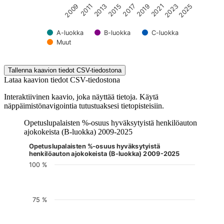
2017
2019
2021
2023
2025
2009
2011
2013
2015
A-luokka
B-luokka
C-luokka
Muut
End of interactive chart.
Tallenna kaavion tiedot CSV-tiedostona
Lataa kaavion tiedot CSV-tiedostona
Interaktiivinen kaavio, joka näyttää tietoja. Käytä
näppäimistönavigointia tutustuaksesi tietopisteisiin.
Opetuslupalaisten %-osuus hyväksytyistä henkilöauton
ajokokeista (B-luokka) 2009-2025
Opetuslupalaisten %-osuus hyväksytyistä
Kuvaaja on interaktiivinen. Siirry kuvaajaan sarkaimella ja selaa
henkilöauton ajokokeista (B-luokka) 2009-2025
100 %
75 %