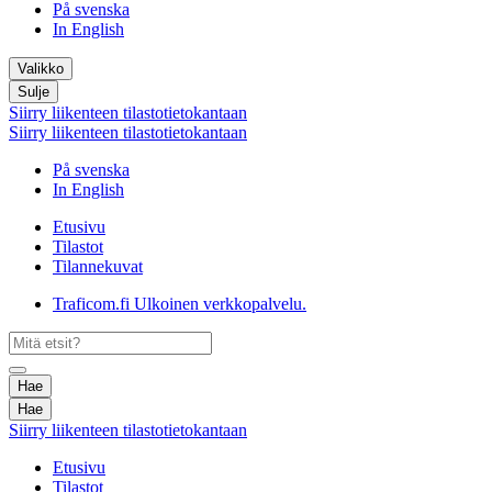
På svenska
In English
Valikko
Sulje
Siirry liikenteen tilastotietokantaan
Siirry liikenteen tilastotietokantaan
På svenska
In English
Etusivu
Tilastot
Tilannekuvat
Traficom.fi
Ulkoinen verkkopalvelu.
Hae
Hae
Siirry liikenteen tilastotietokantaan
Etusivu
Tilastot