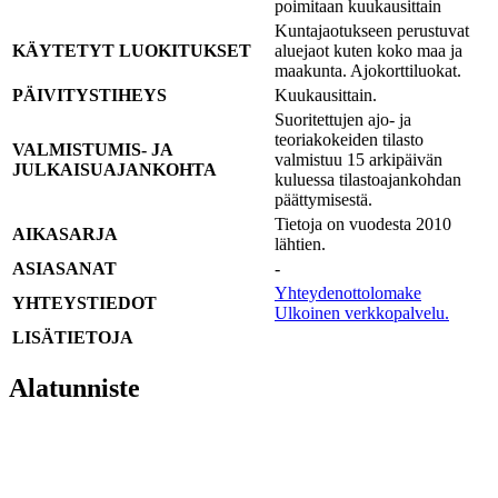
poimitaan kuukausittain
Kuntajaotukseen perustuvat
KÄYTETYT LUOKITUKSET
aluejaot kuten koko maa ja
maakunta. Ajokorttiluokat.
PÄIVITYSTIHEYS
Kuukausittain.
Suoritettujen ajo- ja
teoriakokeiden tilasto
VALMISTUMIS- JA
valmistuu 15 arkipäivän
JULKAISUAJANKOHTA
kuluessa tilastoajankohdan
päättymisestä.
Tietoja on vuodesta 2010
AIKASARJA
lähtien.
ASIASANAT
-
Yhteydenottolomake
YHTEYSTIEDOT
Ulkoinen verkkopalvelu.
LISÄTIETOJA
Alatunniste