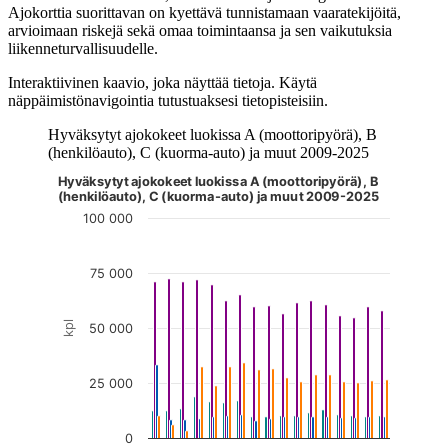
Ajokorttia suorittavan on kyettävä tunnistamaan vaaratekijöitä,
arvioimaan riskejä sekä omaa toimintaansa ja sen vaikutuksia
liikenneturvallisuudelle.
Interaktiivinen kaavio, joka näyttää tietoja. Käytä
näppäimistönavigointia tutustuaksesi tietopisteisiin.
Hyväksytyt ajokokeet luokissa A (moottoripyörä), B
(henkilöauto), C (kuorma-auto) ja muut 2009-2025
Hyväksytyt ajokokeet luokissa A (moottoripyörä), B
Kuvaaja on interaktiivinen. Siirry kuvaajaan sarkaimella ja selaa
(henkilöauto), C (kuorma-auto) ja muut 2009-2025
100 000
75 000
kpl
50 000
25 000
0