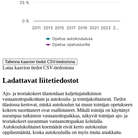
25 %
0 %
2011
2013
2015
2017
2019
2021
2023
2…
Opetus autokouluissa
Opetus opetusluvilla
End of interactive chart.
Tallenna kaavion tiedot CSV-tiedostona
Lataa kaavion tiedot CSV-tiedostona
Ladattavat liitetiedostot
Ajo- ja teoriakokeet tilastoidaan kuljettajatutkinnon
vastaanottopaikoittain ja autokoulu- ja toimijakohtaisesti. Tiedot
tilastossa kertovat, minkä autokoulun tai muun toimijan opetukseen
kokeen suorittaneet ovat osallistuneet. Mikäli toimija on käyttänyt
useampaa tutkinnon vastaanottopaikkaa, näkyvät toimijan ajo- ja
teoriakokeet useamman vastaanottopaikan kohdalla.
Autokoulukohtaiset koemäärät eivät kerro autokoulun
oppilasmäärää, koska autokouluilla on myös muita asiakkaita.