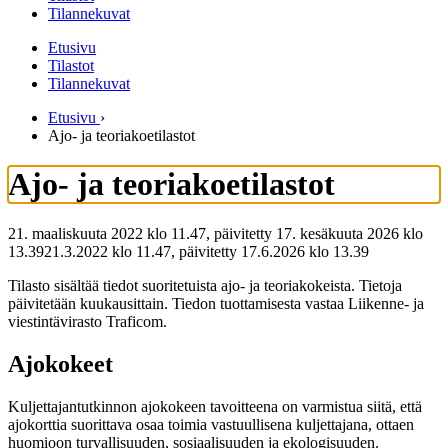
Tilannekuvat
Etusivu
Tilastot
Tilannekuvat
Etusivu
›
Ajo- ja teoriakoetilastot
Ajo- ja teoriakoetilastot
21. maaliskuuta 2022 klo 11.47, päivitetty 17. kesäkuuta 2026 klo
13.39
21.3.2022
klo
11.47
,
päivitetty
17.6.2026
klo
13.39
Tilasto sisältää tiedot suoritetuista ajo- ja teoriakokeista. Tietoja
päivitetään kuukausittain. Tiedon tuottamisesta vastaa Liikenne- ja
viestintävirasto Traficom.
Ajokokeet
Kuljettajantutkinnon ajokokeen tavoitteena on varmistua siitä, että
ajokorttia suorittava osaa toimia vastuullisena kuljettajana, ottaen
huomioon turvallisuuden, sosiaalisuuden ja ekologisuuden.