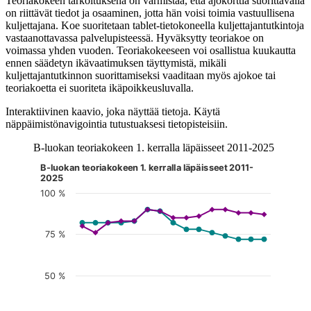
Teoriakokeen tarkoituksena on varmistaa, että ajokorttia suorittavalla
on riittävät tiedot ja osaaminen, jotta hän voisi toimia vastuullisena
kuljettajana. Koe suoritetaan tablet-tietokoneella kuljettajantutkintoja
vastaanottavassa palvelupisteessä. Hyväksytty teoriakoe on
voimassa yhden vuoden. Teoriakokeeseen voi osallistua kuukautta
ennen säädetyn ikävaatimuksen täyttymistä, mikäli
kuljettajantutkinnon suorittamiseksi vaaditaan myös ajokoe tai
teoriakoetta ei suoriteta ikäpoikkeusluvalla.
Interaktiivinen kaavio, joka näyttää tietoja. Käytä
näppäimistönavigointia tutustuaksesi tietopisteisiin.
B-luokan teoriakokeen 1. kerralla läpäisseet 2011-2025
B-luokan teoriakokeen 1. kerralla läpäisseet 2011-
Kuvaaja on interaktiivinen. Siirry kuvaajaan sarkaimella ja selaa
2025
100 %
75 %
50 %