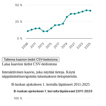
50 %
25 %
0 %
2017
2025
2015
2023
2013
2021
2011
2019
2009
End of interactive chart.
Tallenna kaavion tiedot CSV-tiedostona
Lataa kaavion tiedot CSV-tiedostona
Interaktiivinen kaavio, joka näyttää tietoja. Käytä
näppäimistönavigointia tutustuaksesi tietopisteisiin.
B-luokan ajokokeen 1. kerralla läpäisseet 2011-2025
B-luokan ajokokeen 1. kerralla läpäisseet 2011-2025
Kuvaaja on interaktiivinen. Siirry kuvaajaan sarkaimella ja selaa
100 %