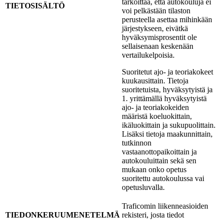
tarkoittaa, että autokouluja ei
TIETOSISÄLTÖ
voi pelkästään tilaston
perusteella asettaa mihinkään
järjestykseen, eivätkä
hyväksymisprosentit ole
sellaisenaan keskenään
vertailukelpoisia.
Suoritetut ajo- ja teoriakokeet
kuukausittain. Tietoja
suoritetuista, hyväksytyistä ja
1. yrittämällä hyväksytyistä
ajo- ja teoriakokeiden
määristä koeluokittain,
ikäluokittain ja sukupuolittain.
Lisäksi tietoja maakunnittain,
tutkinnon
vastaanottopaikoittain ja
autokouluittain sekä sen
mukaan onko opetus
suoritettu autokoulussa vai
opetusluvalla.
Traficomin liikenneasioiden
TIEDONKERUUMENETELMÄ
rekisteri, josta tiedot