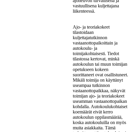
ajoneuvon turvallisena ja
vastuullisena kuljettajana
liikenteessä.
Ajo- ja teoriakokeet
tilastoidaan
kuljettajatutkinnon
vastaanottopaikoittain ja
autokoulu- ja
toimijakohtaisesti. Tiedot
tilastossa kertovat, minkä
autokoulun tai muun toimijan
opetukseen kokeen
suorittaneet ovat osallistuneet.
Mikäli toimija on käyttänyt
useampaa tutkinnon
vastaanottopaikkaa, näkyvät
toimijan ajo- ja teoriakokeet
useamman vastaanottopaikan
kohdalla. Autokoulukohtaiset
koemäärät eivät kerro
autokoulun oppilasmäärää,
koska autokouluilla on myös
muita asiakkaita. Tämä