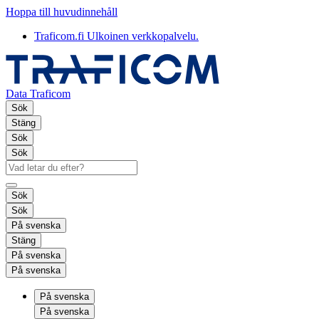
Hoppa till huvudinnehåll
Traficom.fi
Ulkoinen verkkopalvelu.
Data Traficom
Sök
Stäng
Sök
Sök
Sök
Sök
På svenska
Stäng
På svenska
På svenska
På svenska
På svenska