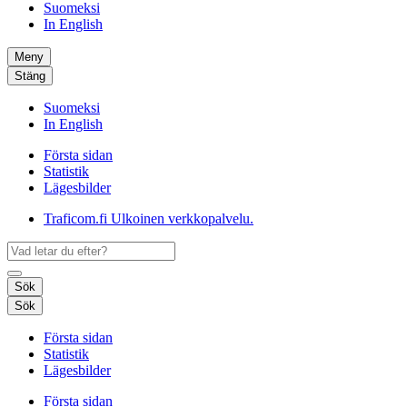
Suomeksi
In English
Meny
Stäng
Suomeksi
In English
Första sidan
Statistik
Lägesbilder
Traficom.fi
Ulkoinen verkkopalvelu.
Sök
Sök
Första sidan
Statistik
Lägesbilder
Första sidan