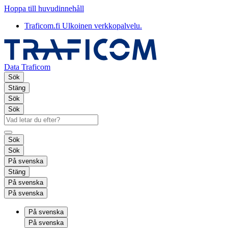
Hoppa till huvudinnehåll
Traficom.fi
Ulkoinen verkkopalvelu.
Data Traficom
Sök
Stäng
Sök
Sök
Sök
Sök
På svenska
Stäng
På svenska
På svenska
På svenska
På svenska