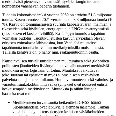
merkittävästi pienenevän, vaan lisääntyvä kartongin tuotanto
kompensoi vähenevän paperin tuotannon.
Tuonnin kokonaismääräksi vuonna 2060 on arvioitu 51,8 miljoonaa
tonnia. Kasvua vuoteen 2021 verrattuna on 8,3 miljoonaa tonnia (19
%). Kasvu on tonnimääräisesti suurinta kappaletavaran, malmien ja
rikasteiden sekä kivihiilen, energiapuun ja LNG:n tavararyhmissä
(jossa kasvu ei koske kivihiiltä). Raakaöljyn tuonnissa tapahtuu
voimakas pudotus. Tuontikuljetusten kasvun arvioidaan olevan
erityisen voimakasta lähivuosina, kun Venäjältä rautateitse
tapahtunutta tuontia korvautuu merikuljetuksilla muista maista.
Tällaista kehitystä on jo nähty mm. raakapuutuonnin osalta.
Kansainvälisen turvallisuustilanteen muuttuminen sekä globaalien
poliittisten jännitteiden lisääntyminenovat aiheuttaneet merkittäviä
muutoksia myös logistisiin virtoihin. Muutokset vaikuttavat
joko suoraan tai epäsuorasti myös suomalaiseen vesiväylien
palvelutasoon ja merenkulkuun. Huoltovarmuuteen sekä valmius- ja
varautumisnäkökohtiin liittyvät kysymykset ovat nousseet entistä
keskeisempään merkitykseen. Muutoksia ja niihin liittyviä
haasteita ovat mm.:
Meriliikenteen turvallisuutta heikentävät GNSS-häiriöt
Suomenlahdella ovat jatkuvia ja aiempaa laajempia. Tämän
vuoksi on käynnistetty tiettyjen kriittisen väyläkohteiden