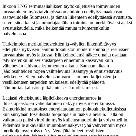
Inkoon LNG-terminaalialuksen täyttökuljetusten toimivuuden
turvaaminen myös talvioloissa on ehdoton edellytys maakaasun
saatavuudelle Suomessa, ja tämän liikenteen edellyttäessä avustusta,
se voi sitoa kaksi jäänmurtajaa tähän toimintaan merkittäväksi ajaksi
avustuskaudella, mikä heikentää muuta talvimerenkulun
palvelutasoa.
Tärkeimpien merikuljetusreittien ja -väylien liikennöitävyys
edellyttää nykyisen jäänmurtokaluston modernisointia ja resurssien
turvaamista myös jatkossa. Elinkeinoelämä näkee omalta osaltaan
talvimerenkulun avustustarpeen ennemmin kasvavan kuin
vähenevän lähivuosikymmenten aikana. Samaan aikaan
jääolosuhteiden nopea vaihtelevuus lisääntyy ja ennustettavuus
heikkenee. Siten palvelutason varmistaminen kuljetusten ja
vesiliikenteen tarpeiden mukaisesti edellyttää päätöstä
jäänmurtajakaluston pitkäjänteisestä uudistamisesta.
Laajasti yhteiskuntia läpileikkaava energiamurros ja
ilmastopäästöjen vähentäminen näkyy myös merenkulussa.
Esimerkkinä muutokset energiatuotannon polttoainekuljetuksissa
kun siirrytään fossiilisista biopohjaisiin raaka-aineisiin. Tällä on
vaikutusta paitsi virtoihin myös kuljetusmuotoihin ja volyymeihin.
Pidemmälle aikavälillä muutokset näkyvät yhä vahvemmin myös
merikuljetusvirroissa. Nyt Venäjältä tulleet fossiilisten