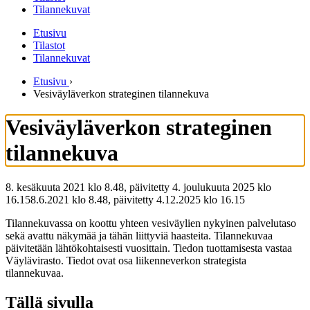
Tilannekuvat
Etusivu
Tilastot
Tilannekuvat
Etusivu
›
Vesiväyläverkon strateginen tilannekuva
Vesiväyläverkon strateginen
tilannekuva
8. kesäkuuta 2021 klo 8.48, päivitetty 4. joulukuuta 2025 klo
16.15
8.6.2021
klo
8.48
,
päivitetty
4.12.2025
klo
16.15
Tilannekuvassa on koottu yhteen vesiväylien nykyinen palvelutaso
sekä avattu näkymää ja tähän liittyviä haasteita. Tilannekuvaa
päivitetään lähtökohtaisesti vuosittain. Tiedon tuottamisesta vastaa
Väylävirasto. Tiedot ovat osa liikenneverkon strategista
tilannekuvaa.
Tällä sivulla