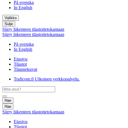
På svenska
In English
Valikko
Sulje
Siirry liikenteen tilastotietokantaan
Siirry liikenteen tilastotietokantaan
På svenska
In English
Etusivu
Tilastot
Tilannekuvat
Traficom.fi
Ulkoinen verkkopalvelu.
Hae
Hae
Siirry liikenteen tilastotietokantaan
Etusivu
Tilastot