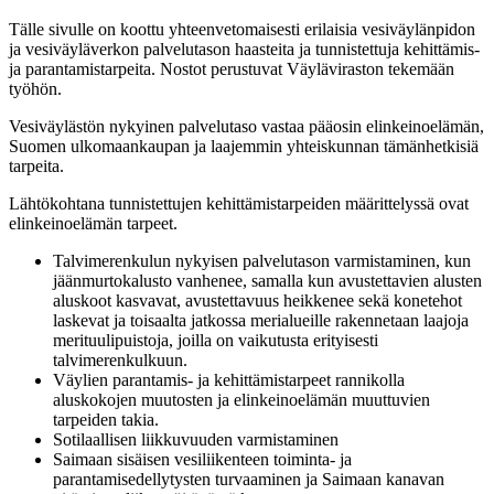
Tälle sivulle on koottu yhteenvetomaisesti erilaisia vesiväylänpidon
ja vesiväyläverkon palvelutason haasteita ja tunnistettuja kehittämis-
ja parantamistarpeita. Nostot perustuvat Väyläviraston tekemään
työhön.
Vesiväylästön nykyinen palvelutaso vastaa pääosin elinkeinoelämän,
Suomen ulkomaankaupan ja laajemmin yhteiskunnan tämänhetkisiä
tarpeita.
Lähtökohtana tunnistettujen kehittämistarpeiden määrittelyssä ovat
elinkeinoelämän tarpeet.
Talvimerenkulun nykyisen palvelutason varmistaminen, kun
jäänmurtokalusto vanhenee, samalla kun avustettavien alusten
aluskoot kasvavat, avustettavuus heikkenee sekä konetehot
laskevat ja toisaalta jatkossa merialueille rakennetaan laajoja
merituulipuistoja, joilla on vaikutusta erityisesti
talvimerenkulkuun.
Väylien parantamis- ja kehittämistarpeet rannikolla
aluskokojen muutosten ja elinkeinoelämän muuttuvien
tarpeiden takia.
Sotilaallisen liikkuvuuden varmistaminen
Saimaan sisäisen vesiliikenteen toiminta- ja
parantamisedellytysten turvaaminen ja Saimaan kanavan