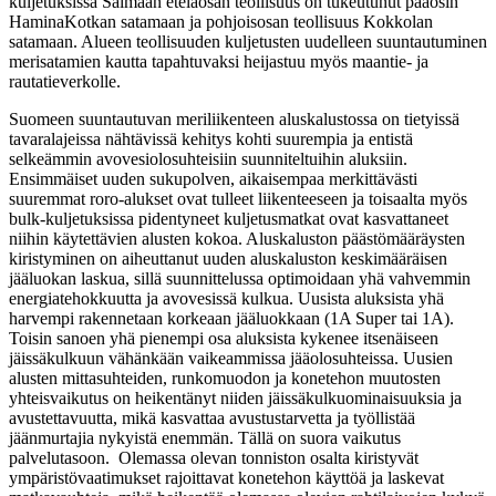
kuljetuksissa Saimaan eteläosan teollisuus on tukeutunut pääosin
HaminaKotkan satamaan ja pohjoisosan teollisuus Kokkolan
satamaan. Alueen teollisuuden kuljetusten uudelleen suuntautuminen
merisatamien kautta tapahtuvaksi heijastuu myös maantie- ja
rautatieverkolle.
Suomeen suuntautuvan meriliikenteen aluskalustossa on tietyissä
tavaralajeissa nähtävissä kehitys kohti suurempia ja entistä
selkeämmin avovesiolosuhteisiin suunniteltuihin aluksiin.
Ensimmäiset uuden sukupolven, aikaisempaa merkittävästi
suuremmat roro-alukset ovat tulleet liikenteeseen ja toisaalta myös
bulk-kuljetuksissa pidentyneet kuljetusmatkat ovat kasvattaneet
niihin käytettävien alusten kokoa. Aluskaluston päästömääräysten
kiristyminen on aiheuttanut uuden aluskaluston keskimääräisen
jääluokan laskua, sillä suunnittelussa optimoidaan yhä vahvemmin
energiatehokkuutta ja avovesissä kulkua. Uusista aluksista yhä
harvempi rakennetaan korkeaan jääluokkaan (1A Super tai 1A).
Toisin sanoen yhä pienempi osa aluksista kykenee itsenäiseen
jäissäkulkuun vähänkään vaikeammissa jääolosuhteissa. Uusien
alusten mittasuhteiden, runkomuodon ja konetehon muutosten
yhteisvaikutus on heikentänyt niiden jäissäkulkuominaisuuksia ja
avustettavuutta, mikä kasvattaa avustustarvetta ja työllistää
jäänmurtajia nykyistä enemmän. Tällä on suora vaikutus
palvelutasoon. Olemassa olevan tonniston osalta kiristyvät
ympäristövaatimukset rajoittavat konetehon käyttöä ja laskevat