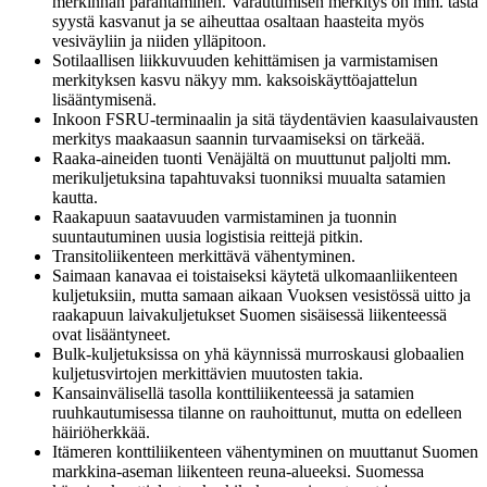
merkinnän parantaminen. Varautumisen merkitys on mm. tästä
syystä kasvanut ja se aiheuttaa osaltaan haasteita myös
vesiväyliin ja niiden ylläpitoon.
Sotilaallisen liikkuvuuden kehittämisen ja varmistamisen
merkityksen kasvu näkyy mm. kaksoiskäyttöajattelun
lisääntymisenä.
Inkoon FSRU-terminaalin ja sitä täydentävien kaasulaivausten
merkitys maakaasun saannin turvaamiseksi on tärkeää.
Raaka-aineiden tuonti Venäjältä on muuttunut paljolti mm.
merikuljetuksina tapahtuvaksi tuonniksi muualta satamien
kautta.
Raakapuun saatavuuden varmistaminen ja tuonnin
suuntautuminen uusia logistisia reittejä pitkin.
Transitoliikenteen merkittävä vähentyminen.
Saimaan kanavaa ei toistaiseksi käytetä ulkomaanliikenteen
kuljetuksiin, mutta samaan aikaan Vuoksen vesistössä uitto ja
raakapuun laivakuljetukset Suomen sisäisessä liikenteessä
ovat lisääntyneet.
Bulk-kuljetuksissa on yhä käynnissä murroskausi globaalien
kuljetusvirtojen merkittävien muutosten takia.
Kansainvälisellä tasolla konttiliikenteessä ja satamien
ruuhkautumisessa tilanne on rauhoittunut, mutta on edelleen
häiriöherkkää.
Itämeren konttiliikenteen vähentyminen on muuttanut Suomen
markkina-aseman liikenteen reuna-alueeksi. Suomessa