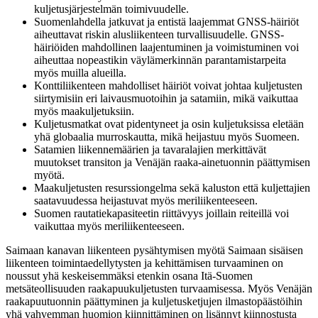
kuljetusjärjestelmän toimivuudelle.
Suomenlahdella jatkuvat ja entistä laajemmat GNSS-häiriöt
aiheuttavat riskin alusliikenteen turvallisuudelle. GNSS-
häiriöiden mahdollinen laajentuminen ja voimistuminen voi
aiheuttaa nopeastikin väylämerkinnän parantamistarpeita
myös muilla alueilla.
Konttiliikenteen mahdolliset häiriöt voivat johtaa kuljetusten
siirtymisiin eri laivausmuotoihin ja satamiin, mikä vaikuttaa
myös maakuljetuksiin.
Kuljetusmatkat ovat pidentyneet ja osin kuljetuksissa eletään
yhä globaalia murroskautta, mikä heijastuu myös Suomeen.
Satamien liikennemäärien ja tavaralajien merkittävät
muutokset transiton ja Venäjän raaka-ainetuonnin päättymisen
myötä.
Maakuljetusten resurssiongelma sekä kaluston että kuljettajien
saatavuudessa heijastuvat myös meriliikenteeseen.
Suomen rautatiekapasiteetin riittävyys joillain reiteillä voi
vaikuttaa myös meriliikenteeseen.
Saimaan kanavan liikenteen pysähtymisen myötä Saimaan sisäisen
liikenteen toimintaedellytysten ja kehittämisen turvaaminen on
noussut yhä keskeisemmäksi etenkin osana Itä-Suomen
metsäteollisuuden raakapuukuljetusten turvaamisessa. Myös Venäjän
raakapuutuonnin päättyminen ja kuljetusketjujen ilmastopäästöihin
yhä vahvemman huomion kiinnittäminen on lisännyt kiinnostusta