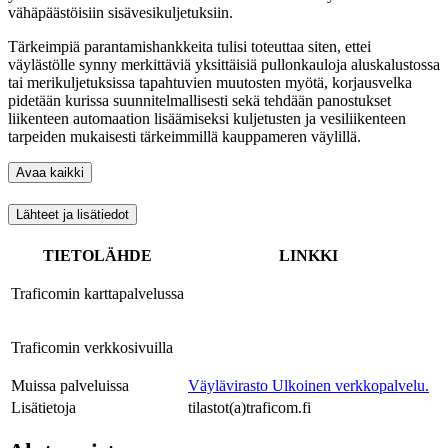
vähäpäästöisiin sisävesikuljetuksiin.
Tärkeimpiä parantamishankkeita tulisi toteuttaa siten, ettei
väylästölle synny merkittäviä yksittäisiä pullonkauloja aluskalustossa
tai merikuljetuksissa tapahtuvien muutosten myötä, korjausvelka
pidetään kurissa suunnitelmallisesti sekä tehdään panostukset
liikenteen automaation lisäämiseksi kuljetusten ja vesiliikenteen
tarpeiden mukaisesti tärkeimmillä kauppameren väylillä.
Avaa kaikki
Lähteet ja lisätiedot
TIETOLÄHDE
LINKKI
Traficomin karttapalvelussa
Traficomin verkkosivuilla
Muissa palveluissa
Väylävirasto
Ulkoinen verkkopalvelu.
Lisätietoja
tilastot(a)traficom.fi