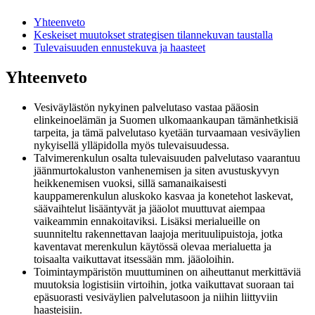
Yhteenveto
Keskeiset muutokset strategisen tilannekuvan taustalla
Tulevaisuuden ennustekuva ja haasteet
Yhteenveto
Vesiväylästön nykyinen palvelutaso vastaa pääosin
elinkeinoelämän ja Suomen ulkomaankaupan tämänhetkisiä
tarpeita, ja tämä palvelutaso kyetään turvaamaan vesiväylien
nykyisellä ylläpidolla myös tulevaisuudessa.
Talvimerenkulun osalta tulevaisuuden palvelutaso vaarantuu
jäänmurtokaluston vanhenemisen ja siten avustuskyvyn
heikkenemisen vuoksi, sillä samanaikaisesti
kauppamerenkulun aluskoko kasvaa ja konetehot laskevat,
säävaihtelut lisääntyvät ja jääolot muuttuvat aiempaa
vaikeammin ennakoitaviksi. Lisäksi merialueille on
suunniteltu rakennettavan laajoja merituulipuistoja, jotka
kaventavat merenkulun käytössä olevaa merialuetta ja
toisaalta vaikuttavat itsessään mm. jääoloihin.
Toimintaympäristön muuttuminen on aiheuttanut merkittäviä
muutoksia logistisiin virtoihin, jotka vaikuttavat suoraan tai
epäsuorasti vesiväylien palvelutasoon ja niihin liittyviin
haasteisiin.