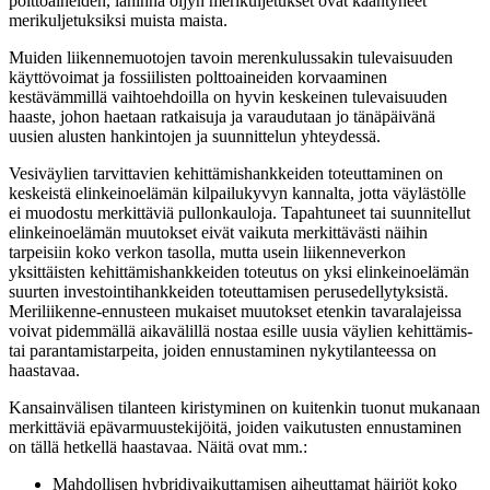
polttoaineiden, lähinnä öljyn merikuljetukset ovat kääntyneet
merikuljetuksiksi muista maista.
Muiden liikennemuotojen tavoin merenkulussakin tulevaisuuden
käyttövoimat ja fossiilisten polttoaineiden korvaaminen
kestävämmillä vaihtoehdoilla on hyvin keskeinen tulevaisuuden
haaste, johon haetaan ratkaisuja ja varaudutaan jo tänäpäivänä
uusien alusten hankintojen ja suunnittelun yhteydessä.
Vesiväylien tarvittavien kehittämishankkeiden toteuttaminen on
keskeistä elinkeinoelämän kilpailukyvyn kannalta, jotta väylästölle
ei muodostu merkittäviä pullonkauloja. Tapahtuneet tai suunnitellut
elinkeinoelämän muutokset eivät vaikuta merkittävästi näihin
tarpeisiin koko verkon tasolla, mutta usein liikenneverkon
yksittäisten kehittämishankkeiden toteutus on yksi elinkeinoelämän
suurten investointihankkeiden toteuttamisen perusedellytyksistä.
Meriliikenne-ennusteen mukaiset muutokset etenkin tavaralajeissa
voivat pidemmällä aikavälillä nostaa esille uusia väylien kehittämis-
tai parantamistarpeita, joiden ennustaminen nykytilanteessa on
haastavaa.
Kansainvälisen tilanteen kiristyminen on kuitenkin tuonut mukanaan
merkittäviä epävarmuustekijöitä, joiden vaikutusten ennustaminen
on tällä hetkellä haastavaa. Näitä ovat mm.:
Mahdollisen hybridivaikuttamisen aiheuttamat häiriöt koko