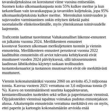
tavarakuljetuksissa on korostunut viime vuosina entisestään.
Suomen koko ulkomaankaupasta noin 55% kulkee meritse ja kun
tarkastellaan vain tavarakauppaa ja tavaroiden kuljetuksia, jopa 95%
ulkomaankuljetuksista kulkee meritse. Merenkulun toimivuuden ja
sujuvuuden varmistaminen onkin erityisen tärkeää paitsi
suomalaiselle elinkeinoelämälle, myös yhteiskunnan toimivuudelle
laajemmin.
Traficomin laatimat tuoreimmat Valtakunnalliset liikenne-ennusteet
on julkaistu vuonna 2024. Meriliikenteen ennusteet
koostuvat Suomen ulkomaan merikuljetusten tuonnin ja viennin
ennusteista. Meriliikenteen ennusteet perustuvat vuonna 2022
laadittuihin ennusteisiin eli arviot tulevasta kehityksestä eivät
muuttuneet vuoden 2024 päivityksessä, sillä talousennusteen
laadinnan lähtökohtina käytetyt raskaan teollisuuden
tuotantoskenaariot ja tuotannon muutosarviot eivät ole merkittävästi
muuttuneet.
Viennin kokonaismääräksi vuonna 2060 on arvioitu 45,3 miljoonaa
tonnia. Kasvua vuoteen 2021 verrattuna on 3,6 miljoonaa tonnia (9
%). Kasvu on tonnimääräisesti suurinta kappaletavaran,
kemianteollisuuden tuotteiden sekä sellun ja paperimassan viennissä.
Öljyjalosteiden viennissä tapahtuu voimakas pudotus ennustejakson
alussa. Aikaisempiin ennusteisiin verrattuna merkittävä ero on myös,
ettei paperin ja kartongin kokonaismäärän arvioida enää