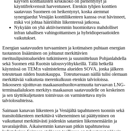
käyvien konttialusten keskikoko on pienentynyt ja
käyntifrekvenssit harventuneet. Etenkin tyhjien konttien
saatavuus Suomeen on heikentynyt, koska aiemmat
synergiaedut Venäjän konttiliikenteen kanssa ovat hävinneet,
mikä voi johtaa häiriöihin liikenteessä jatkossa.
Nykyään on yhä aktiivisemmin huomioitava mahdolliset
infran tahallisen vahingoittamisen ja hybridioperaatioiden
vaikutukset.
Energian saatavuuden turvaaminen ja kotimaisen puhtaan energian
tuotannon lisääminen on johtanut merkittävien
merituulipuistoalueiden tutkimiseen ja suunnitteluun Pohjanlahdella
sekä Suomen että Ruotsin talousvyöhykkeillä. Tällä hetkellä
käynnissä on TEM:n valmistelema alueiden SOVA, jonka jälkeen
toteutetaan niiden huutokauppa. Toteutuessaan näillä tulisi olemaan
merkittävää vaikutusta merenkulkuun etenkin talvioloissa.
Inkooseen sijoittuvan maakaasunhuoltovarmuutta turvaavan LNG-
terminaalialuksen merkitys maakaasun saatavuudelle on keskeinen
ja sen täyttökuljetusten toimivuus on varmistettava myös
talviolosuhteissa.
Saimaan kanavan liikenteen ja Venäjältä tapahtuneen tuonnin sekä
transitoliikenteen merkittävä väheneminen tai päättyminen on
vaikuttanut merkittävästi joidenkin satamien liikennemääriin ja
tavaralajeihin. Aikaisemmin kanavaan pitkin tapahtuneissa