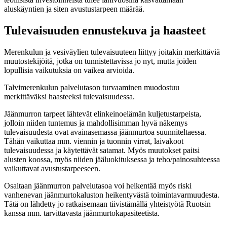
aluskäyntien ja siten avustustarpeen määrää.
Tulevaisuuden ennustekuva ja haasteet
Merenkulun ja vesiväylien tulevaisuuteen liittyy joitakin merkittäviä
muutostekijöitä, jotka on tunnistettavissa jo nyt, mutta joiden
lopullisia vaikutuksia on vaikea arvioida.
Talvimerenkulun palvelutason turvaaminen muodostuu
merkittäväksi haasteeksi tulevaisuudessa.
Jäänmurron tarpeet lähtevät elinkeinoelämän kuljetustarpeista,
jolloin niiden tuntemus ja mahdollisimman hyvä näkemys
tulevaisuudesta ovat avainasemassa jäänmurtoa suunniteltaessa.
Tähän vaikuttaa mm. viennin ja tuonnin virrat, laivakoot
tulevaisuudessa ja käytettävät satamat. Myös muutokset paitsi
alusten koossa, myös niiden jääluokituksessa ja teho/painosuhteessa
vaikuttavat avustustarpeeseen.
Osaltaan jäänmurron palvelutasoa voi heikentää myös riski
vanhenevan jäänmurtokaluston heikentyvästä toimintavarmuudesta.
Tätä on lähdetty jo ratkaisemaan tiivistämällä yhteistyötä Ruotsin
kanssa mm. tarvittavasta jäänmurtokapasiteetista.