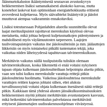
Jäänmurtokaluston ikääntymisestä seuraavan avustuskyvyn
heikkenemisen lisäksi samanaikaisesti aluskoko kasvaa, mutta
konetehot laskevat kun optimoidaan energiatehokkuutta eritisesti
avovedessä kuljettaessa. Myös säävaihtelut lisääntyvät ja jääolot
muuttuvat aiempaa vaikeammin ennakoitaviksi.
Lisäksi toteutuessaan Pohjanlahden alueella suunnitteilla olevat
laajat merituulipuistot rajoittavat merenkulun käytössä olevaa
merialuetta, mikä johtaa helposti kuljetusmatkojen pidentymiseen ja
mahdollisesti myös väylämuutosten tarpeeseen. Laajojen
tuulivoimapuistojen vaikutus itse jääolosuhteisiin ja mm. jäälauttojen
liikkeisiin on myös toistaiseksi pitkälti tuntematon tekijä, joka
vaikuttaa niiden läheisyydessä tapahtuvaan talvimerenkulkuun.
Merkittävin vaikutus näillä tuulipuistolla tulisikin olemaan
talvimerenkulkuun, koska liikennettä ei enää voitaisi nykyiseen
tapaan ohjata kulkemaan jääolosuhteiltaan helpoimpia alueita pitkin,
vaan sen tulisi kulkea merenkululle varattuja reittejä pitkin
jääolosuhteista huolimatta. Vaikeissa jääolosuhteissa merenkululle
varattujen reittien kapeus johtaisi siihen, ettei aluksia
turvallisuussyistä voitaisi ohjata kulkemaan itsenäisesti näitä reittejä
pitkin. Kaikkiaan tämä yhdessä alusten jäissäkulkuominaisuuksien
heikkenemisen myötä johtaisi merkittävään avustustarpeen kasvuun,
mikä heikentäisi talvimerenkulun palvelutasoa merkittävästi
erityisesti jäänmurtajien uudisrakennusohjelman viivästyessä.