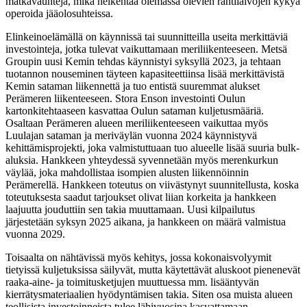
matkavauhteja, mikä heikentää olemassa olevien rahtilaivojen kykyä
operoida jääolosuhteissa.
Elinkeinoelämällä on käynnissä tai suunnitteilla useita merkittäviä
investointeja, jotka tulevat vaikuttamaan meriliikenteeseen. Metsä
Groupin uusi Kemin tehdas käynnistyi syksyllä 2023, ja tehtaan
tuotannon nouseminen täyteen kapasiteettiinsa lisää merkittävistä
Kemin sataman liikennettä ja tuo entistä suuremmat alukset
Perämeren liikenteeseen. Stora Enson investointi Oulun
kartonkitehtaaseen kasvattaa Oulun sataman kuljetusmääriä.
Osaltaan Perämeren alueen meriliikenteeseen vaikuttaa myös
Luulajan sataman ja meriväylän vuonna 2024 käynnistyvä
kehittämisprojekti, joka valmistuttuaan tuo alueelle lisää suuria bulk-
aluksia. Hankkeen yhteydessä syvennetään myös merenkurkun
väylää, joka mahdollistaa isompien alusten liikennöinnin
Perämerellä. Hankkeen toteutus on viivästynyt suunnitellusta, koska
toteutuksesta saadut tarjoukset olivat liian korkeita ja hankkeen
laajuutta jouduttiin sen takia muuttamaan. Uusi kilpailutus
järjestetään syksyn 2025 aikana, ja hankkeen on määrä valmistua
vuonna 2029.
Toisaalta on nähtävissä myös kehitys, jossa kokonaisvolyymit
tietyissä kuljetuksissa säilyvät, mutta käytettävät aluskoot pienenevät
raaka-aine- ja toimitusketjujen muuttuessa mm. lisääntyvän
kierrätysmateriaalien hyödyntämisen takia. Siten osa muista alueen
teollisista investoinneista tulee lähivuosina kasvattamaan