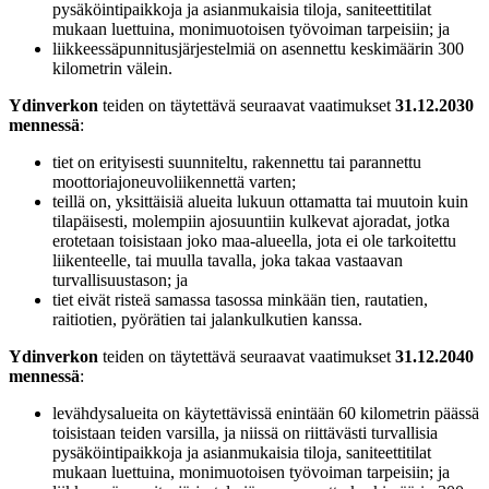
pysäköintipaikkoja ja asianmukaisia tiloja, saniteettitilat
mukaan luettuina, monimuotoisen työvoiman tarpeisiin; ja
liikkeessäpunnitusjärjestelmiä on asennettu keskimäärin 300
kilometrin välein.
Ydinverkon
teiden on täytettävä seuraavat vaatimukset
31.12.2030
mennessä
:
tiet on erityisesti suunniteltu, rakennettu tai parannettu
moottoriajoneuvoliikennettä varten;
teillä on, yksittäisiä alueita lukuun ottamatta tai muutoin kuin
tilapäisesti, molempiin ajosuuntiin kulkevat ajoradat, jotka
erotetaan toisistaan joko maa-alueella, jota ei ole tarkoitettu
liikenteelle, tai muulla tavalla, joka takaa vastaavan
turvallisuustason; ja
tiet eivät risteä samassa tasossa minkään tien, rautatien,
raitiotien, pyörätien tai jalankulkutien kanssa.
Ydinverkon
teiden on täytettävä seuraavat vaatimukset
31.12.2040
mennessä
:
levähdysalueita on käytettävissä enintään 60 kilometrin päässä
toisistaan teiden varsilla, ja niissä on riittävästi turvallisia
pysäköintipaikkoja ja asianmukaisia tiloja, saniteettitilat
mukaan luettuina, monimuotoisen työvoiman tarpeisiin; ja