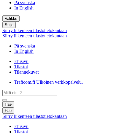
På svenska
In English
Valikko
Sulje
Siirry liikenteen tilastotietokantaan
Siirry liikenteen tilastotietokantaan
På svenska
In English
Etusivu
Tilastot
Tilannekuvat
Traficom.fi
Ulkoinen verkkopalvelu.
Hae
Hae
Siirry liikenteen tilastotietokantaan
Etusivu
Tilastot