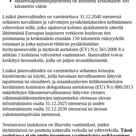
liikkeessäpunnitusjärjestelmiä on asennettu keskimäärin 300
kilometrin välein
Lisäksi jäsenvaltioiden on varmistettava 31.12.2040 mennessä
sellaisten turvallisten ja valvottujen pysäköintialueiden kehittäminen
ydinverkon teillä, jotka sijaitsevat kolmen ajokilometrin säteellä
lähimmästä Euroopan laajuiseen verkkoon kuuluvan tien
poistumasta ja keskimäärin enintään 150 kilometrin etäisyydellä
toisistaan ja jotka tarjoavat riittävän pysäköintitilan
hyötyajoneuvoille ja täyttävät asetuksen (EY) N:o 561/2006 8 a
artiklan 1 kohdassa vahvistetut vaatimukset. Jäsenvaltiot voivat
keskittyä tieosuuksiin, joilla on paljon tavaraliikennettä.
Lisäksi jäsenvaltioiden on varmistettava sellaisten keinojen
käyttöönotto tai käyttö, joilla havaitaan turvallisuuteen liittyvät
tapahtumat tai olosuhteet, ja asiaankuuluvien tieliikennetietojen
kerääminen komission delegoidussa asetuksessa (EU) N:o 886/2013
määriteltyjen liikenneturvallisuuteen liittyvien yleisten
vähimmäisliikennetietojen tarjoamiseksi olemassa olevan
infrastruktuurin osalta 31.12.2025 mennessä ja uuden
infrastruktuurin osalta 31.12.2030 mennessä tai tieosan
valmistumispäivään mennessä.
Seuraavassa taulukossa on lihavoitu vaatimukset, joiden
täyttämisessä on puutteita kattavalla verkolla tai ydinverkolla.
Tässä
taulukossa ei ole otettu huomioon vaatimuksista poikkeamisen