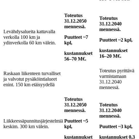
Toteutus
Toteutus
31.12.2050
31.12.2040
mennessä.
mennessä.
Levähdysalueita kattavalla
verkolla 100 km ja
Puutteet ~7
Puutteet ~2 kpl,
ydinverkolla 60 km välein.
kpl,
kustannukset
kustannukset
16–20 M€.
56–70 M€.
Toteutus pyrittävä
Raskaan liikenteen turvalliset
varmistamaan
ja valvotut pysäköintialueet
31.12.2040
enint. 150 km etäisyydellä
mennessä.
Toteutus
31.12.2050
Toteutus
mennessä.
31.12.2040
mennessä.
Liikkeessäpunnitusjärjestelmiä
Puutteet ~5
keskim. 300 km välein.
kpl,
Puutteet ~3 kpl,
kustannukset
kustannukset 0,3