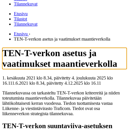
Tilannekuvat
Etusivu
Tilastot
Tilannekuvat
Etusivu
›
TEN-T-verkon asetus ja vaatimukset maantieverkolla
TEN-T-verkon asetus ja
vaatimukset maantieverkolla
1. kesäkuuta 2021 klo 8.34, päivitetty 4. joulukuuta 2025 klo
16.11
1.6.2021
klo
8.34
,
päivitetty
4.12.2025
klo
16.11
Tilannekuvassa on tarkasteltu TEN-T-verkon kriteereitä ja niiden
toteutumista maantieverkolla. Tilannekuvaa päivitetään
lähtökohtaisesti kerran vuodessa. Tiedon tuottamisesta vastaa
Liikenne- ja viestintävirasto Traficom. Tiedot ovat osa
liikenneverkon strategista tilannekuvaa.
TEN-T-verkon suuntaviiva-asetuksen