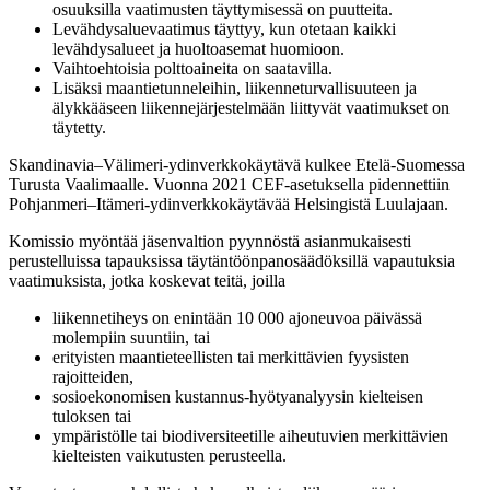
osuuksilla vaatimusten täyttymisessä on puutteita.
Levähdysaluevaatimus täyttyy, kun otetaan kaikki
levähdysalueet ja huoltoasemat huomioon.
Vaihtoehtoisia polttoaineita on saatavilla.
Lisäksi maantietunneleihin, liikenneturvallisuuteen ja
älykkääseen liikennejärjestelmään liittyvät vaatimukset on
täytetty.
Skandinavia–Välimeri-ydinverkkokäytävä kulkee Etelä-Suomessa
Turusta Vaalimaalle. Vuonna 2021 CEF-asetuksella pidennettiin
Pohjanmeri–Itämeri-ydinverkkokäytävää Helsingistä Luulajaan.
Komissio myöntää jäsenvaltion pyynnöstä asianmukaisesti
perustelluissa tapauksissa täytäntöönpanosäädöksillä vapautuksia
vaatimuksista, jotka koskevat teitä, joilla
liikennetiheys on enintään 10 000 ajoneuvoa päivässä
molempiin suuntiin, tai
erityisten maantieteellisten tai merkittävien fyysisten
rajoitteiden,
sosioekonomisen kustannus-hyötyanalyysin kielteisen
tuloksen tai
ympäristölle tai biodiversiteetille aiheutuvien merkittävien
kielteisten vaikutusten perusteella.