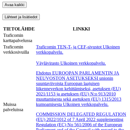
Avaa kaikki
Lähteet ja lisätiedot
TIETOLÄHDE
LINKKI
Traficomin
karttapalvelussa
Traficomin
Traficomin TEN-T- ja CEF-sivustot
Ulkoinen
verkkosivuilla
verkkopalvelu.
Väylävirasto
Ulkoinen verkkopalvelu.
Ehdotus EUROOPAN PARLAMENTIN JA
NEUVOSTON ASETUKSEKSI unionin
suuntaviivoista Euroopan laajuisen
liikenneverkon kehittämiseksi, asetuksen (EU)
2021/1153 ja asetuksen (EU) N:o 913/2010
muuttamisesta sekä asetuksen (EU) 1315/2013
Muissa
kumoamisesta
Ulkoinen verkkopalvelu.
palveluissa
COMMISSION DELEGATED REGULATION
(EU) 2022/1012 of 7 April 2022 supplementing
Regulation (EC) No 561/2006 of the European
Parliament and of the Council with regard to the