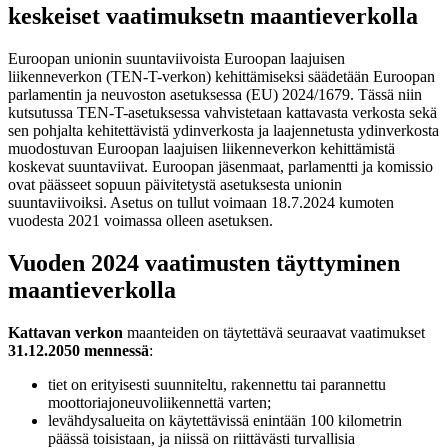
keskeiset vaatimuksetn maantieverkolla
Euroopan unionin suuntaviivoista Euroopan laajuisen
liikenneverkon (TEN-T-verkon) kehittämiseksi säädetään Euroopan
parlamentin ja neuvoston asetuksessa (EU) 2024/1679. Tässä niin
kutsutussa TEN-T-asetuksessa vahvistetaan kattavasta verkosta sekä
sen pohjalta kehitettävistä ydinverkosta ja laajennetusta ydinverkosta
muodostuvan Euroopan laajuisen liikenneverkon kehittämistä
koskevat suuntaviivat. Euroopan jäsenmaat, parlamentti ja komissio
ovat päässeet sopuun päivitetystä asetuksesta unionin
suuntaviivoiksi. Asetus on tullut voimaan 18.7.2024 kumoten
vuodesta 2021 voimassa olleen asetuksen.
Vuoden 2024 vaatimusten täyttyminen
maantieverkolla
Kattavan verkon
maanteiden on täytettävä seuraavat vaatimukset
31.12.2050 mennessä
:
tiet on erityisesti suunniteltu, rakennettu tai parannettu
moottoriajoneuvoliikennettä varten;
levähdysalueita on käytettävissä enintään 100 kilometrin
päässä toisistaan, ja niissä on riittävästi turvallisia