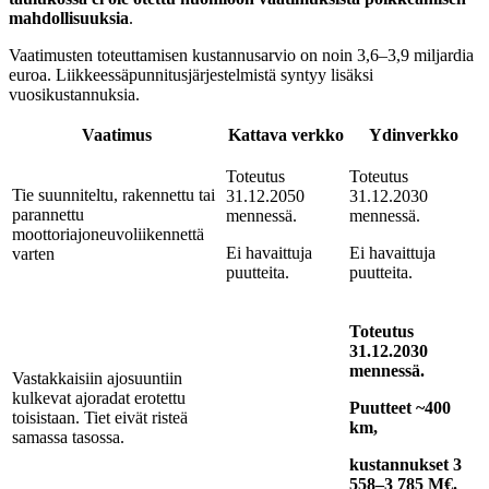
mahdollisuuksia
.
Vaatimusten toteuttamisen kustannusarvio on noin 3,6–3,9 miljardia
euroa. Liikkeessäpunnitusjärjestelmistä syntyy lisäksi
vuosikustannuksia.
Vaatimus
Kattava verkko
Ydinverkko
Toteutus
Toteutus
Tie suunniteltu, rakennettu tai
31.12.2050
31.12.2030
parannettu
mennessä.
mennessä.
moottoriajoneuvoliikennettä
Ei havaittuja
Ei havaittuja
varten
puutteita.
puutteita.
Toteutus
31.12.2030
mennessä.
Vastakkaisiin ajosuuntiin
kulkevat ajoradat erotettu
Puutteet ~400
toisistaan. Tiet eivät risteä
km,
samassa tasossa.
kustannukset 3
558–3 785 M€.