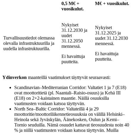
0,5 M€ +
M€ + vuosikulut.
vuosikulut.
Nykyiset
Nykyiset
31.12.2030 ja
31.12.2025 ja
uudet
Turvallisuustiedot olemassa
uudet 31.12.2030
31.12.2050
olevalla infrastruktuurilla ja
mennessä.
mennessä.
uudella infrastruktuurilla.
Ei havaittuja
Ei havaittuja
puutteita.
puutteita.
Ydinverkon
maanteillä vaatimukset täyttyvät seuraavasti:
Scandinavian–Mediterranian Corridor: Valtatiet 1 ja 7 (E18)
ovat moottoritietä (pl. Naantali–Raisio-osuus) ja Kehä III
(E18) on 2+2-kaistainen maantie. Näillä osuuksilla
vaatimusten voidaan katsoa täyttyvän.
North Sea–Baltic Corridor: Valtateillä 4 ja 29
moottoritie/moottoriliikennetieosuuksia on välillä Helsinki–
Heinola sekä Jyväskylän, Äänekosken, Oulun ja Kemi–
Tornio seuduilla. Nämä osuudet kattavat tieosuudesta noin 40
% ja niillä vaatimusten voidaan katsoa täyttyvän. Muilla