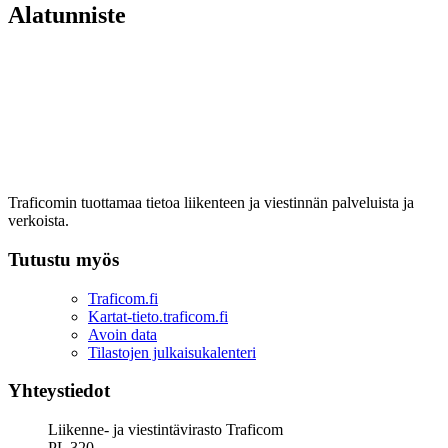
Alatunniste
Traficomin tuottamaa tietoa liikenteen ja viestinnän palveluista ja
verkoista.
Tutustu myös
Traficom.fi
Kartat-tieto.traficom.fi
Avoin data
Tilastojen julkaisukalenteri
Yhteystiedot
Liikenne- ja viestintävirasto Traficom
PL 320