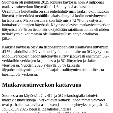
Suomessa oli joulukuun 2025 lopussa käytössä noin 9 miljoonaa
matkaviestinverkon liittymää eli 1,6 liittymää asukasta kohden.
Useimmilla kuluttajilla on siis puhelinliittymän lisäksi jokin muukin
liittymä, esimerkiksi mobiililaajakaistaliittymä kodin nettiyhteytenä
tai tabletissa. Matkaviestinverkon liittymistä 72 % on yksityisten
kotitalouskuluttajien käytössä. Käytössä olevista matkaviestinverkon
liittymistä 89 % on tiedonsiirtokäytöltään rajoittamattomia eli niiden
netinkäyttö ei kotimaassa ole lisämaksullista tietyn datakaton
jälkeen.
Kaikista käytössä olevista tiedonsiirtopalvelut sisältävistä liittymistä
43 % mahdollistaa 5G-verkon käytön, mikäli laite on 5G-kykyinen.
Mobiiliverkkojen tiedonsiirtokäyttö siirtyy jatkuvasti enemmän 5G-
verkkoihin verkkojen laajentuessa ja 5G-liittymien ja -laitteiden
yleistyessä. Vuoden 2025 syksyllä 38 % kaikesta
älypuhelinliittymien ja mobiililaajakaistaliittymien tiedonsiirrosta
tapahtui 5G-verkoissa.
Matkaviestinverkon kattavuus
Suomessa on käytössä 2G-, 4G- ja 5G-teknologialla toimivia
matkaviestinverkkoja. Verkot ovat kattavia, nopeimmat yhteydet
ovat parhaiten saatavilla asutuksen ja liikenneyhteyksien ympärillä.
Joulukuun 2025 lopussa ideaaliolosuhteissa