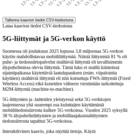
End of interactive chart.
Tallenna kaavion tiedot CSV-tiedostona
Lataa kaavion tiedot CSV-tiedostona
5G-liittymät ja 5G-verkon käyttö
Suomessa oli joulukuun 2025 lopussa 3,8 miljoonaa 5G-verkon
käytön mahdollistavaa mobiililiittymää. Näistä liittymistä 81 % oli
puhe- ja tiedonsiirtopalvelut sisältäviä liittymiä eli tavallisimmin
älypuhelimissa olevia liittymiä. Tämä luku ei sisällä kiinteässä
sijaintipaikassa käytettäviä laatulupauksen (esim. viipalointia
käyttäen) sisältäviä liittymiä eli niin kutsuttuja FWA-liittymiä (Fixed
Wireless Access) eikä koneiden väliseen viestintään tarkoitettuja
M2M-liittymiä (machine-to-machine).
5G-liittymien ja -laitteiden yleistyessä sekä 5G-verkkojen
laajentuessa yhä suurempi osa kuluttajien käyttämästä
mobiilitiedonsiirrosta kulkee 5G-verkoissa. Vuoden 2025 syksyllä
38 % älypuhelinliittymien ja mobiililaajakaistaliittymien
tiedonsiirrosta tapahtui 5G-verkoissa.
Interaktiivinen kaavio, joka näyttää tietoja. Käytä