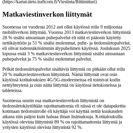
(
https://kartat-tieto.traficom.fi/Viestinta/Bittimittari
)
Matkaviestinverkon liittymät
Suomessa on vuodesta 2012 asti ollut käytössä reilu 9 miljoonaa
mobiiliverkon liittymää. Vuonna 2013 matkaviestinverkon liittymistä
28 % sisälsi ainoastaan puhepalvelut eli niitä ei pääosin käytetty
nettikäyttöön ja 51 % sisälsi molemmat, puhe- ja tiedonsiirtopalvelut,
eli olivat todennäköisimmin älypuhelimen käytössä. Joulukuun 2025
lopussa enää 3 % matkaviestinverkon liittymistä sisälsi ainoastaan
puhepalvelut ja 75 % sisälsi molemmat palvelut.
Pelkät tiedonsiirtopalvelut sisältäviä liittymiä on pitkään ollut reilu
20 % matkaviestinverkon liittymistä. Nämä liittymät ovat osin
käytössä kotitalouksien 4G/5G-modeemeissa eli toimivat kodin
nettiyhteytenä ja osin näitä liittymiä on käytössä tietokoneissa ja
tableteissa.
Suomessa suurin osa matkaviestinverkon liittymistä on
tiedonsiirtokäytöltään rajoittamattomia eli niissä ei ole datapakettia
kotimaan tiedonsiirrolle eli käyttäjä voi käyttää nettiä kuukauden
aikana niin paljon kuin haluaa ilman lisämaksuja. Kotitalouksilla
käytössä olevista liittymistä 89 % on rajoittamattomia liittymiä ja
yritysten käytössä olevista liittymistä 92 %.