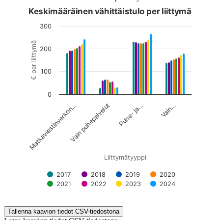
Keskimääräinen vähittäistulo per liittymä
Kuvaaja on interaktiivinen. Siirry kuvaajaan sarkaimella ja selaa
300
€ per liittymä
200
100
0
Matkaviestinverkon…
Vain puhepalvelut
Puhe- ja…
Vain…
Liittymätyyppi
2017
2018
2019
2020
2021
2022
2023
2024
End of interactive chart.
Tallenna kaavion tiedot CSV-tiedostona