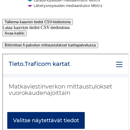
Latausnopeuden mediaanitulos Mbit/s
Lähetysnopeuden mediaanitulos Mbit/s
End of interactive chart.
Tallenna kaavion tiedot CSV-tiedostona
Lataa kaavion tiedot CSV-tiedostona
Avaa kaikki
Bittimittari.fi-palvelun mittaustulokset karttapalvelussa