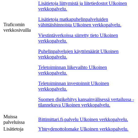
Lisätietoja liittymistä ja liitetiedostot
Ulkoinen
verkkopalvelu.
Lisätietoja matkapuhelinpalveluiden
Traficomin
vähittäishinnoista
Ulkoinen verkkopalvelu.
verkkosivuilla
Viestintäverkoissa siirretty tieto
Ulkoinen
verkkopalvelu.
Puhelinpalvelujen käyttömäärät
Ulkoinen
verkkopalvelu.
Teletoiminnan liikevaihto
Ulkoinen
verkkopalvelu.
Teletoiminnan investoinnit
Ulkoinen
verkkopalvelu.
Suomen digikehitys kansainvälisessä vertailussa -
tilannekuva
Ulkoinen verkkopalvelu.
Muissa
Bittimittari.fi-palvelu
Ulkoinen verkkopalvelu.
palveluissa
Lisätietoja
Yhteydenottolomake
Ulkoinen verkkopalvelu.