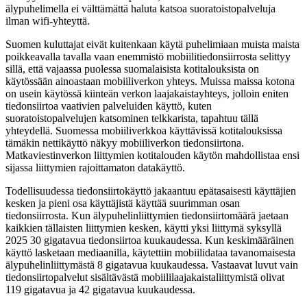
älypuhelimella ei välttämättä haluta katsoa suoratoistopalveluja
ilman wifi-yhteyttä.
Suomen kuluttajat eivät kuitenkaan käytä puhelimiaan muista maista
poikkeavalla tavalla vaan enemmistö mobiilitiedonsiirrosta selittyy
sillä, että vajaassa puolessa suomalaisista kotitalouksista on
käytössään ainoastaan mobiiliverkon yhteys. Muissa maissa kotona
on usein käytössä kiinteän verkon laajakaistayhteys, jolloin eniten
tiedonsiirtoa vaativien palveluiden käyttö, kuten
suoratoistopalvelujen katsominen telkkarista, tapahtuu tällä
yhteydellä. Suomessa mobiiliverkkoa käyttävissä kotitalouksissa
tämäkin nettikäyttö näkyy mobiiliverkon tiedonsiirtona.
Matkaviestinverkon liittymien kotitalouden käytön mahdollistaa ensi
sijassa liittymien rajoittamaton datakäyttö.
Todellisuudessa tiedonsiirtokäyttö jakaantuu epätasaisesti käyttäjien
kesken ja pieni osa käyttäjistä käyttää suurimman osan
tiedonsiirrosta. Kun älypuhelinliittymien tiedonsiirtomäärä jaetaan
kaikkien tällaisten liittymien kesken, käytti yksi liittymä syksyllä
2025 30 gigatavua tiedonsiirtoa kuukaudessa. Kun keskimääräinen
käyttö lasketaan mediaanilla, käytettiin mobiilidataa tavanomaisesta
älypuhelinliittymästä 8 gigatavua kuukaudessa. Vastaavat luvut vain
tiedonsiirtopalvelut sisältävästä mobiililaajakaistaliittymistä olivat
119 gigatavua ja 42 gigatavua kuukaudessa.