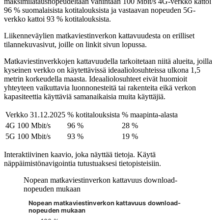
maksimilatausnopeudeltaan vähintään 100 Mbit/s 4G-verkko kattoi
96 % suomalaisista kotitalouksista ja vastaavan nopeuden 5G-
verkko kattoi 93 % kotitalouksista.
Liikenneväylien matkaviestinverkon kattavuudesta on erilliset
tilannekuvasivut, joille on linkit sivun lopussa.
Matkaviestinverkkojen kattavuudella tarkoitetaan niitä alueita, joilla
kyseinen verkko on käytettävissä ideaaliolosuhteissa ulkona 1,5
metrin korkeudella maasta. Ideaaliolosuhteet eivät huomioit
yhteyteen vaikuttavia luonnonesteitä tai rakenteita eikä verkon
kapasiteettia käyttäviä samanaikaisia muita käyttäjiä.
Verkko 31.12.2025
% kotitalouksista
% maapinta-alasta
4G 100 Mbit/s
96 %
28 %
5G 100 Mbit/s
93 %
19 %
Interaktiivinen kaavio, joka näyttää tietoja. Käytä
näppäimistönavigointia tutustuaksesi tietopisteisiin.
Nopean matkaviestinverkon kattavuus download-
nopeuden mukaan
Nopean matkaviestinverkon kattavuus download-
Kuvaaja on interaktiivinen. Siirry kuvaajaan sarkaimella ja selaa
nopeuden mukaan