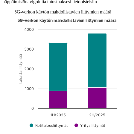
näppäimistönavigointia tutustuaksesi tietopisteisiin.
5G-verkon käytön mahdollistavien liittymien määrä
5G-verkon käytön mahdollistavien liittymien määrä
Kuvaaja on interaktiivinen. Siirry kuvaajaan sarkaimella ja selaa
4000
3000
tuhatta liittymää
2000
1000
0
1H/2025
2H/2025
Kotitalousliittymät
Yritysliittymät