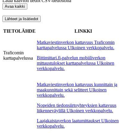
Lataa kaavion tiedot CSV-tiedostona
Avaa kaikki
Lähteet ja lisätiedot
TIETOLÄHDE
LINKKI
Matkaviestinverkon kattavuus Traficomin
karttapalvelussa
Ulkoinen verkkopalvelu.
Traficomin
Bittimittari.fi-palvelun mobiiliverkon
karttapalvelussa
mittaustulokset karttapalvelussa
Ulkoinen
verkkopalvelu.
Matkaviestinverkon kattavuus kunnittain ja
maakunnittain sekä selitteet
Ulkoinen
verkkopalvelu.
Nopeiden tiedonsiirtoyhteyksien kattavuus
liikenneväylillä
Ulkoinen verkkopalvelu.
Laajakaistaverkon laatumittaukset
Ulkoinen
verkkopalvelu.