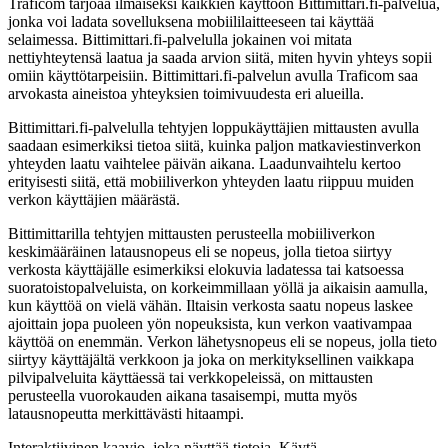
Traficom tarjoaa ilmaiseksi kaikkien käyttöön Bittimittari.fi-palvelua,
jonka voi ladata sovelluksena mobiililaitteeseen tai käyttää
selaimessa. Bittimittari.fi-palvelulla jokainen voi mitata
nettiyhteytensä laatua ja saada arvion siitä, miten hyvin yhteys sopii
omiin käyttötarpeisiin. Bittimittari.fi-palvelun avulla Traficom saa
arvokasta aineistoa yhteyksien toimivuudesta eri alueilla.
Bittimittari.fi-palvelulla tehtyjen loppukäyttäjien mittausten avulla
saadaan esimerkiksi tietoa siitä, kuinka paljon matkaviestinverkon
yhteyden laatu vaihtelee päivän aikana. Laadunvaihtelu kertoo
erityisesti siitä, että mobiiliverkon yhteyden laatu riippuu muiden
verkon käyttäjien määrästä.
Bittimittarilla tehtyjen mittausten perusteella mobiiliverkon
keskimääräinen latausnopeus eli se nopeus, jolla tietoa siirtyy
verkosta käyttäjälle esimerkiksi elokuvia ladatessa tai katsoessa
suoratoistopalveluista, on korkeimmillaan yöllä ja aikaisin aamulla,
kun käyttöä on vielä vähän. Iltaisin verkosta saatu nopeus laskee
ajoittain jopa puoleen yön nopeuksista, kun verkon vaativampaa
käyttöä on enemmän. Verkon lähetysnopeus eli se nopeus, jolla tieto
siirtyy käyttäjältä verkkoon ja joka on merkityksellinen vaikkapa
pilvipalveluita käyttäessä tai verkkopeleissä, on mittausten
perusteella vuorokauden aikana tasaisempi, mutta myös
latausnopeutta merkittävästi hitaampi.
Interaktiivinen kaavio, joka näyttää tietoja. Käytä