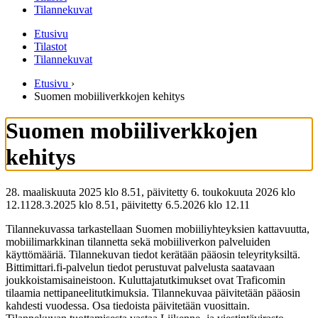
Tilannekuvat
Etusivu
Tilastot
Tilannekuvat
Etusivu
›
Suomen mobiiliverkkojen kehitys
Suomen mobiiliverkkojen
kehitys
28. maaliskuuta 2025 klo 8.51, päivitetty 6. toukokuuta 2026 klo
12.11
28.3.2025
klo
8.51
,
päivitetty
6.5.2026
klo
12.11
Tilannekuvassa tarkastellaan Suomen mobiiliyhteyksien kattavuutta,
mobiilimarkkinan tilannetta sekä mobiiliverkon palveluiden
käyttömääriä. Tilannekuvan tiedot kerätään pääosin teleyrityksiltä.
Bittimittari.fi-palvelun tiedot perustuvat palvelusta saatavaan
joukkoistamisaineistoon. Kuluttajatutkimukset ovat Traficomin
tilaamia nettipaneelitutkimuksia. Tilannekuvaa päivitetään pääosin
kahdesti vuodessa. Osa tiedoista päivitetään vuosittain.