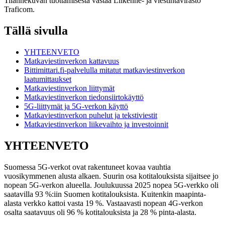
Tilannekuvan tuottamisesta vastaa Liikenne- ja viestintävirasto
Traficom.
Tällä sivulla
YHTEENVETO
Matkaviestinverkon kattavuus
Bittimittari.fi-palvelulla mitatut matkaviestinverkon
laatumittaukset
Matkaviestinverkon liittymät
Matkaviestinverkon tiedonsiirtokäyttö
5G-liittymät ja 5G-verkon käyttö
Matkaviestinverkon puhelut ja tekstiviestit
Matkaviestinverkon liikevaihto ja investoinnit
YHTEENVETO
Suomessa 5G-verkot ovat rakentuneet kovaa vauhtia
vuosikymmenen alusta alkaen. Suurin osa kotitalouksista sijaitsee jo
nopean 5G-verkon alueella. Joulukuussa 2025 nopea 5G-verkko oli
saatavilla 93 %:iin Suomen kotitalouksista. Kuitenkin maapinta-
alasta verkko kattoi vasta 19 %. Vastaavasti nopean 4G-verkon
osalta saatavuus oli 96 % kotitalouksista ja 28 % pinta-alasta.