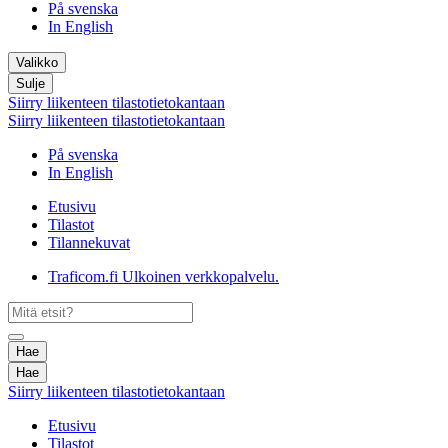
På svenska
In English
Valikko
Sulje
Siirry liikenteen tilastotietokantaan
Siirry liikenteen tilastotietokantaan
På svenska
In English
Etusivu
Tilastot
Tilannekuvat
Traficom.fi
Ulkoinen verkkopalvelu.
Hae
Hae
Siirry liikenteen tilastotietokantaan
Etusivu
Tilastot