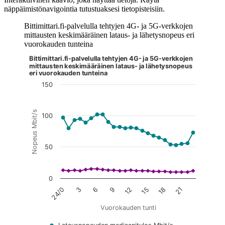
näppäimistönavigointia tutustuaksesi tietopisteisiin.
Bittimittari.fi-palvelulla tehtyjen 4G- ja 5G-verkkojen
mittausten keskimääräinen lataus- ja lähetysnopeus eri
vuorokauden tunteina
Bittimittari.fi-palvelulla tehtyjen 4G- ja 5G-verkkojen
Kuvaaja on interaktiivinen. Siirry kuvaajaan sarkaimella ja selaa
mittausten keskimääräinen lataus- ja lähetysnopeus
eri vuorokauden tunteina
150
Nopeus Mbit/s
100
50
0
24/0
3
6
9
12
15
18
21
Vuorokauden tunti