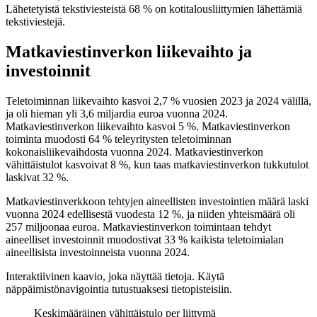
Lähetetyistä tekstiviesteistä 68 % on kotitalousliittymien lähettämiä
tekstiviestejä.
Matkaviestinverkon liikevaihto ja
investoinnit
Teletoiminnan liikevaihto kasvoi 2,7 % vuosien 2023 ja 2024 välillä,
ja oli hieman yli 3,6 miljardia euroa vuonna 2024.
Matkaviestinverkon liikevaihto kasvoi 5 %. Matkaviestinverkon
toiminta muodosti 64 % teleyritysten teletoiminnan
kokonaisliikevaihdosta vuonna 2024. Matkaviestinverkon
vähittäistulot kasvoivat 8 %, kun taas matkaviestinverkon tukkutulot
laskivat 32 %.
Matkaviestinverkkoon tehtyjen aineellisten investointien määrä laski
vuonna 2024 edellisestä vuodesta 12 %, ja niiden yhteismäärä oli
257 miljoonaa euroa. Matkaviestinverkon toimintaan tehdyt
aineelliset investoinnit muodostivat 33 % kaikista teletoimialan
aineellisista investoinneista vuonna 2024.
Interaktiivinen kaavio, joka näyttää tietoja. Käytä
näppäimistönavigointia tutustuaksesi tietopisteisiin.
Keskimääräinen vähittäistulo per liittymä