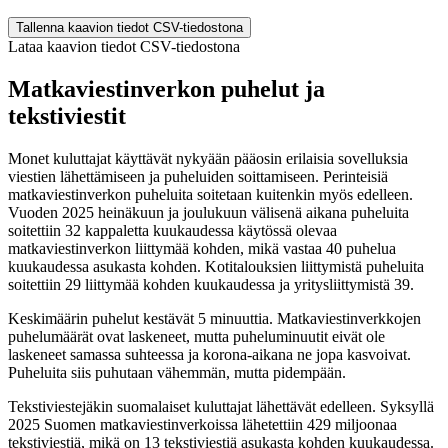
End of interactive chart.
Tallenna kaavion tiedot CSV-tiedostona
Lataa kaavion tiedot CSV-tiedostona
Matkaviestinverkon puhelut ja
tekstiviestit
Monet kuluttajat käyttävät nykyään pääosin erilaisia sovelluksia
viestien lähettämiseen ja puheluiden soittamiseen. Perinteisiä
matkaviestinverkon puheluita soitetaan kuitenkin myös edelleen.
Vuoden 2025 heinäkuun ja joulukuun välisenä aikana puheluita
soitettiin 32 kappaletta kuukaudessa käytössä olevaa
matkaviestinverkon liittymää kohden, mikä vastaa 40 puhelua
kuukaudessa asukasta kohden. Kotitalouksien liittymistä puheluita
soitettiin 29 liittymää kohden kuukaudessa ja yritysliittymistä 39.
Keskimäärin puhelut kestävät 5 minuuttia. Matkaviestinverkkojen
puhelumäärät ovat laskeneet, mutta puheluminuutit eivät ole
laskeneet samassa suhteessa ja korona-aikana ne jopa kasvoivat.
Puheluita siis puhutaan vähemmän, mutta pidempään.
Tekstiviestejäkin suomalaiset kuluttajat lähettävät edelleen. Syksyllä
2025 Suomen matkaviestinverkoissa lähetettiin 429 miljoonaa
tekstiviestiä, mikä on 13 tekstiviestiä asukasta kohden kuukaudessa.