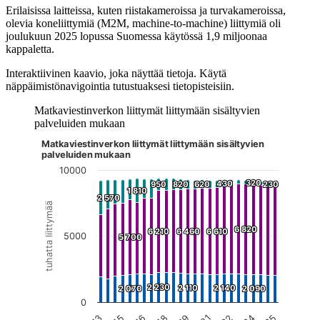
Erilaisissa laitteissa, kuten riistakameroissa ja turvakameroissa,
olevia koneliittymiä (M2M, machine-to-machine) liittymiä oli
joulukuun 2025 lopussa Suomessa käytössä 1,9 miljoonaa
kappaletta.
Interaktiivinen kaavio, joka näyttää tietoja. Käytä
näppäimistönavigointia tutustuaksesi tietopisteisiin.
Matkaviestinverkon liittymät liittymään sisältyvien
palveluiden mukaan
Matkaviestinverkon liittymät liittymään sisältyvien
Kuvaaja on interaktiivinen. Siirry kuvaajaan sarkaimella ja selaa
palveluiden mukaan
10000
320
320
430
430
950
950
820
820
620
620
230
230
1 810
1 810
2 570
2 570
tuhatta liittymää
6 820
6 820
6 210
6 210
6 460
6 460
6 610
6 610
5000
5 700
5 700
2 230
2 230
2 110
2 110
2 140
2 140
2 070
2 070
2 090
2 090
0