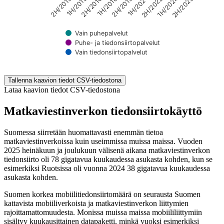
2H/2019
2H/2013
1H/2024
1H/2018
2H/2022
2H/2016
1H/2021
1H/2015
2H/2025
Vain puhepalvelut
Puhe- ja tiedonsiirtopalvelut
Vain tiedonsiirtopalvelut
End of interactive chart.
Tallenna kaavion tiedot CSV-tiedostona
Lataa kaavion tiedot CSV-tiedostona
Matkaviestinverkon tiedonsiirtokäyttö
Suomessa siirretään huomattavasti enemmän tietoa
matkaviestinverkoissa kuin useimmissa muissa maissa. Vuoden
2025 heinäkuun ja joulukuun välisenä aikana matkaviestinverkon
tiedonsiirto oli 78 gigatavua kuukaudessa asukasta kohden, kun se
esimerkiksi Ruotsissa oli vuonna 2024 38 gigatavua kuukaudessa
asukasta kohden.
Suomen korkea mobiilitiedonsiirtomäärä on seurausta Suomen
kattavista mobiiliverkoista ja matkaviestinverkon liittymien
rajoittamattomuudesta. Monissa muissa maissa mobiililiittymiin
sisältyy kuukausittainen datapaketti, minkä vuoksi esimerkiksi