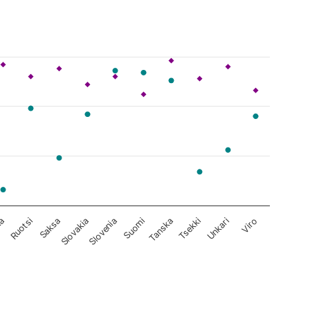
Tanska
Suomi
Slovenia
Slovakia
Saksa
Viro
Ruotsi
Unkari
ia
Tsekki