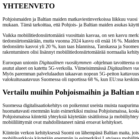
YHTEENVETO
Pohjoismaiden ja Baltian maiden matkaviestinverkoissa liikkuu vuosi v
mukaan. Tämä tarkoittaa, että Pohjois- ja Baltian maiden asukas käytt
Vaikka mobiilitiedonsiirtomäärä vuosittain kasvaa, on sen kasvu merk
tiedonsiirtomäärään, mutta vuonna 2024 kasvu oli enää 16 %. Maiden vä
tiedonsiirto kasvoi yli 20 %, kun taas Islannissa, Tanskassa ja Suomes
rakentuminen olisi lisännyt mobiilitiedonsiirtomäärää normaalia kehit
Euroopan unionin
Digitaalinen vuosikymmen
-ohjelman tavoitteena on
asutut alueet on katettu 5G-verkolla. Viimeisimmässä
Digitaalinen v
Myös paremman palvelulaadun takaavan nopean 5G-peiton kattavuus ol
valokuitusaatavuus Suomessa oli raportissa 68 %, kun EU:ssa keskimä
Vertailu muihin Pohjoismaihin ja Baltian 
Suomessa digitalisaatiokehitys on poikennut useista muista naapurima
huomattavasti enemmän kuin esimerkiksi muissa Pohjoismaissa, koska n
Pohjoismaissa kiinteitä yhteyksiä käytetään sisätiloissa ja mobiiliyhtey
mobiililiittymät ovat mahdollistaneet nämä eroavat kehitykset.
Kiinteän verkon kehityksessä Suomi on lähempänä Baltian maita, joiss
mobiiliverkkoja käytetään enemmän ja esimerkiksi Latviassa mobiili