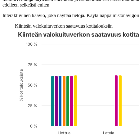
edelleen selkeästi eniten.
Interaktiivinen kaavio, joka näyttää tietoja. Käytä näppäimistönavigoint
Kiinteän valokuituverkon saatavuus kotitalouksiin
Kiinteän valokuituverkon saatavuus kotita
Kuvaaja on interaktiivinen. Siirry kuvaajaan sarkaimella ja selaa
100 %
75 %
% kotitalouksista
50 %
25 %
0 %
Liettua
Latvia