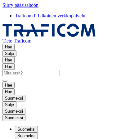
Siirry pääsisältöön
Traficom.fi
Ulkoinen verkkopalvelu.
Tieto.Traficom
Hae
Sulje
Hae
Hae
Hae
Hae
Suomeksi
Sulje
Suomeksi
Suomeksi
Suomeksi
Suomeksi