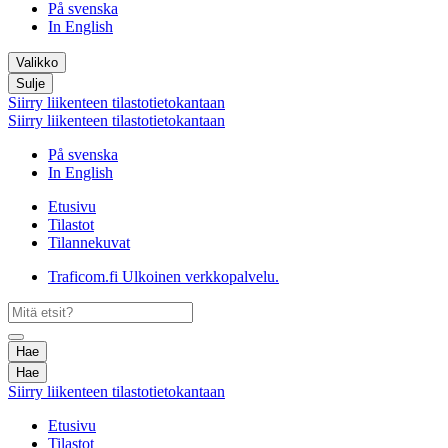
På svenska
In English
Valikko
Sulje
Siirry liikenteen tilastotietokantaan
Siirry liikenteen tilastotietokantaan
På svenska
In English
Etusivu
Tilastot
Tilannekuvat
Traficom.fi
Ulkoinen verkkopalvelu.
Hae
Hae
Siirry liikenteen tilastotietokantaan
Etusivu
Tilastot