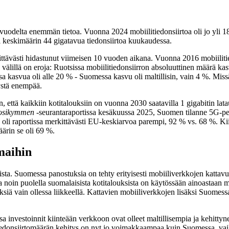
uodelta enemmän tietoa. Vuonna 2024 mobiilitiedonsiirtoa oli jo yli 18
i keskimäärin 44 gigatavua tiedonsiirtoa kuukaudessa.
ittävästi hidastunut viimeisen 10 vuoden aikana. Vuonna 2016 mobiilit
lillä on eroja: Ruotsissa mobiilitiedonsiirron absoluuttinen määrä kasv
sa kasvua oli alle 20 % - Suomessa kasvu oli maltillisin, vain 4 %. Mis
ystä enempää.
, että kaikkiin kotitalouksiin on vuonna 2030 saatavilla 1 gigabitin lata
uosikymmen
-seurantaraportissa kesäkuussa 2025, Suomen tilanne 5G-pei
i raportissa merkittävästi EU-keskiarvoa parempi, 92 % vs. 68 %. Kii
ärin se oli 69 %.
maihin
ista. Suomessa panostuksia on tehty erityisesti mobiiliverkkojen katt
oin puolella suomalaisista kotitalouksista on käytössään ainoastaan m
ksiä vain ollessa liikkeellä. Kattavien mobiiliverkkojen lisäksi Suomessa
a investoinnit kiinteään verkkoon ovat olleet maltillisempia ja kehitt
tiedonsiirtomäärän kehitys on nyt jo voimakkaampaa kuin Suomessa, vai