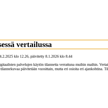
essä vertailussa
4.2.2025
klo
12.26
,
päivitetty
8.1.2026
klo
8.44
gitaalisten palvelujen käytön tilannetta verrattuna muihin maihin. Verta
 tilannekuvaa päivitetään vuosittain, mutta eri osioita eri ajankohtina. T