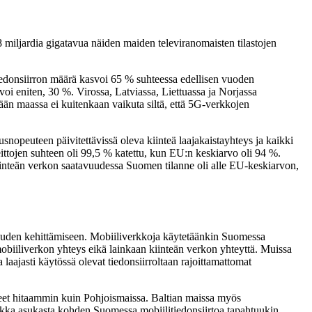
 miljardia gigatavua näiden maiden televiranomaisten tilastojen
iedonsiirron määrä kasvoi 65 % suhteessa edellisen vuoden
oi eniten, 30 %. Virossa, Latviassa, Liettuassa ja Norjassa
sään maassa ei kuitenkaan vaikuta siltä, että 5G-verkkojen
usnopeuteen päivitettävissä oleva kiinteä laajakaistayhteys ja kaikki
ttojen suhteen oli 99,5 % katettu, kun EU:n keskiarvo oli 94 %.
nteän verkon saatavuudessa Suomen tilanne oli alle EU-keskiarvon,
avuuden kehittämiseen. Mobiiliverkkoja käytetäänkin Suomessa
obiiliverkon yhteys eikä lainkaan kiinteän verkon yhteyttä. Muissa
 laajasti käytössä olevat tiedonsiirroltaan rajoittamattomat
yneet hitaammin kuin Pohjoismaissa. Baltian maissa myös
kka asukasta kohden Suomessa mobiilitiedonsiirtoa tapahtuukin