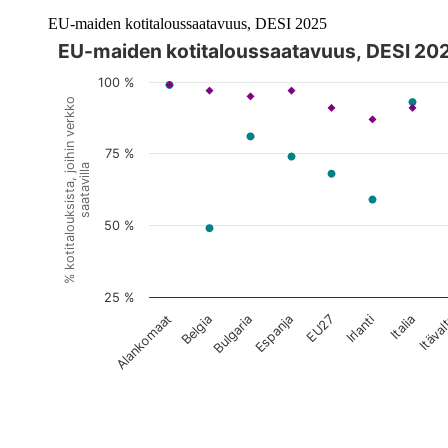
EU-maiden kotitaloussaatavuus, DESI 2025
EU-maiden kotitaloussaatavuus, DESI 20
Kuvaaja on interaktiivinen. Siirry kuvaajaan sarkaimella ja selaa
100 %
% kotitalouksista, joihin verkko
75 %
saatavilla
50 %
25 %
Espanja
Bulgaria
Belgia
Alankomaat
Itäva
Italia
Irlanti
EU27
End of interactive chart.