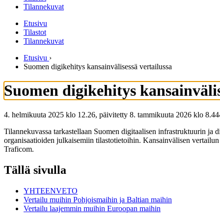
Tilannekuvat
Etusivu
Tilastot
Tilannekuvat
Etusivu
›
Suomen digikehitys kansainvälisessä vertailussa
Suomen digikehitys kansainvälis
4. helmikuuta 2025 klo 12.26, päivitetty 8. tammikuuta 2026 klo 8.44
Tilannekuvassa tarkastellaan Suomen digitaalisen infrastruktuurin ja di
organisaatioiden julkaisemiin tilastotietoihin. Kansainvälisen vertailun
Traficom.
Tällä sivulla
YHTEENVETO
Vertailu muihin Pohjoismaihin ja Baltian maihin
Vertailu laajemmin muihin Euroopan maihin