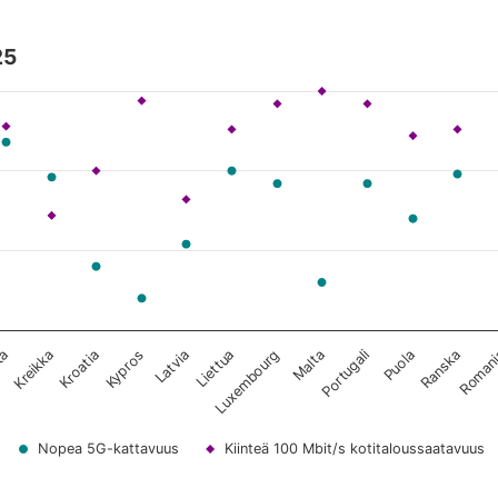
25
 datapisteitä nuolinäppäimillä.
Kypros
Ranska
Kroatia
Puola
Kreikka
Portugali
lta
Malta
Luxembourg
Liettua
Latvia
Roman
Nopea 5G-kattavuus
Kiinteä 100 Mbit/s kotitaloussaatavuus