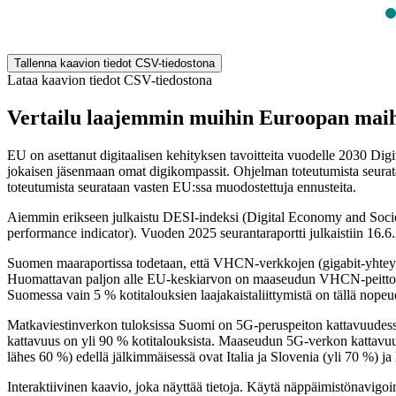
End of interactive chart.
Tallenna kaavion tiedot CSV-tiedostona
Lataa kaavion tiedot CSV-tiedostona
Vertailu laajemmin muihin Euroopan mai
EU on asettanut digitaalisen kehityksen tavoitteita vuodelle 2030 D
jokaisen jäsenmaan omat digikompassit. Ohjelman toteutumista seurataan 
toteutumista seurataan vasten EU:ssa muodostettuja ennusteita.
Aiemmin erikseen julkaistu DESI-indeksi (Digital Economy and Society 
performance indicator). Vuoden 2025 seurantaraportti julkaistiin 16.6
Suomen maaraportissa todetaan, että VHCN-verkkojen (gigabit-yhteyd
Huomattavan paljon alle EU-keskiarvon on maaseudun VHCN-peitto, j
Suomessa vain 5 % kotitalouksien laajakaistaliittymistä on tällä nope
Matkaviestinverkon tuloksissa Suomi on 5G-peruspeiton kattavuudessa
kattavuus on yli 90 % kotitalouksista. Maaseudun 5G-verkon kattavu
lähes 60 %) edellä jälkimmäisessä ovat Italia ja Slovenia (yli 70 %) ja
Interaktiivinen kaavio, joka näyttää tietoja. Käytä näppäimistönavigoint