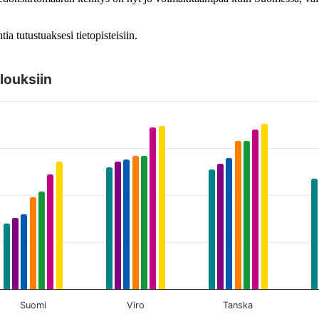
ia tutustuaksesi tietopisteisiin.
louksiin
 datapisteitä nuolinäppäimillä.
Suomi
Viro
Tanska