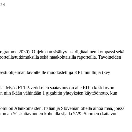
024
rogramme 2030). Ohjelmaan sisältyy ns. digitaalinen kompassi sekä
orteilla/tutkimuksilla sekä maakohtaisilla raporteilla. Tavoitteiden
esti ohjelman tavoitteille muodostettuja KPI-muuttujia (key
lla. Myös FTTP-verkkojen saatavuus on alle EU:n keskiarvon.
iin ikään vähintään 1 gigabitin yhteyksien käyttöönotto, kun
mi on Alankomaiden, Italian ja Slovenian ohella ainoa maa, joissa
aamman 5G-kattavuuden kohdalla sijalla 5/29. Suomen (kattavuus