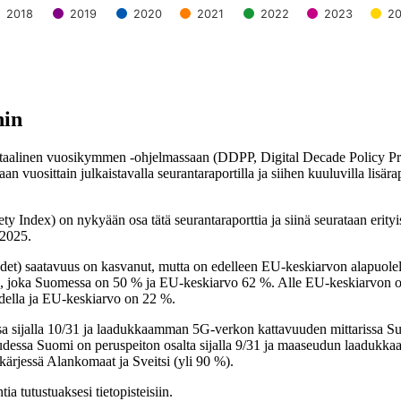
2018
2019
2020
2021
2022
2023
2
hin
igitaalinen vuosikymmen -ohjelmassaan (DDPP, Digital Decade Policy P
vuosittain julkaistavalla seurantaraportilla ja siihen kuuluvilla lisärap
Index) on nykyään osa tätä seurantaraporttia ja siinä seurataan erityis
.2025.
et) saatavuus on kasvanut, mutta on edelleen EU-keskiarvon alapuole
oka Suomessa on 50 % ja EU-keskiarvo 62 %. Alle EU-keskiarvon on n
udella ja EU-keskiarvo on 22 %.
 sijalla 10/31 ja laadukkaamman 5G-verkon kattavuuden mittarissa Suo
udessa Suomi on peruspeiton osalta sijalla 9/31 ja maaseudun laadukk
 kärjessä Alankomaat ja Sveitsi (yli 90 %).
ia tutustuaksesi tietopisteisiin.