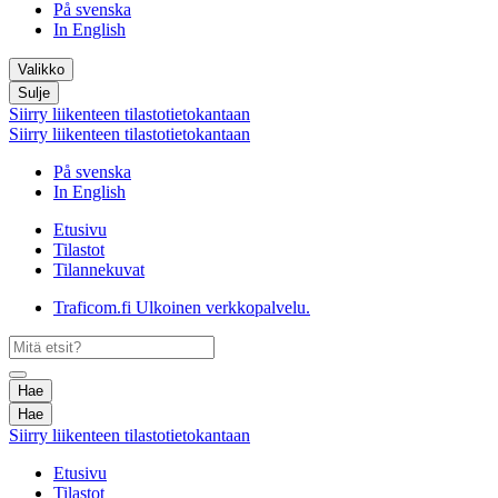
På svenska
In English
Valikko
Sulje
Siirry liikenteen tilastotietokantaan
Siirry liikenteen tilastotietokantaan
På svenska
In English
Etusivu
Tilastot
Tilannekuvat
Traficom.fi
Ulkoinen verkkopalvelu.
Hae
Hae
Siirry liikenteen tilastotietokantaan
Etusivu
Tilastot