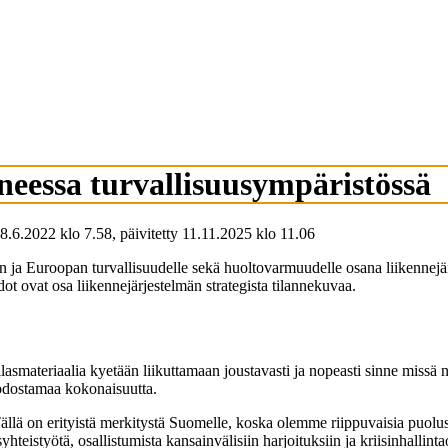
neessa turvallisuusympäristössä
8.6.2022
klo
7.58
,
päivitetty
11.11.2025
klo
11.06
 ja Euroopan turvallisuudelle sekä huoltovarmuudelle osana liikennejä
ot ovat osa liikennejärjestelmän strategista tilannekuvaa.
otilasmateriaalia kyetään liikuttamaan joustavasti ja nopeasti sinne missä 
uodostamaa kokonaisuutta.
Tällä on erityistä merkitystä Suomelle, koska olemme riippuvaisia puolu
hteistyötä, osallistumista kansainvälisiin harjoituksiin ja kriisinhallinta