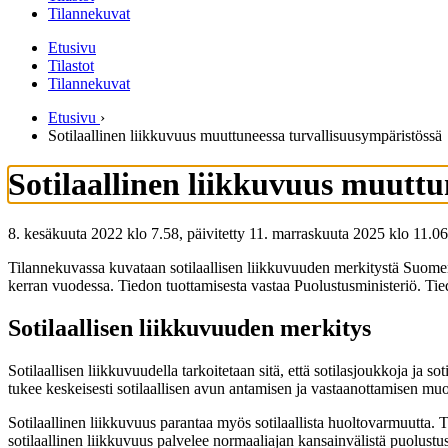
Tilannekuvat
Etusivu
Tilastot
Tilannekuvat
Etusivu
›
Sotilaallinen liikkuvuus muuttuneessa turvallisuusympäristössä
Sotilaallinen liikkuvuus muuttu
8. kesäkuuta 2022 klo 7.58, päivitetty 11. marraskuuta 2025 klo 11.06
Tilannekuvassa kuvataan sotilaallisen liikkuvuuden merkitystä Suomen
kerran vuodessa. Tiedon tuottamisesta vastaa Puolustusministeriö. Tied
Sotilaallisen liikkuvuuden merkitys
Sotilaallisen liikkuvuudella tarkoitetaan sitä, että sotilasjoukkoja ja s
tukee keskeisesti sotilaallisen avun antamisen ja vastaanottamisen m
Sotilaallinen liikkuvuus parantaa myös sotilaallista huoltovarmuutta. 
sotilaallinen liikkuvuus palvelee normaaliajan kansainvälistä puolustusy