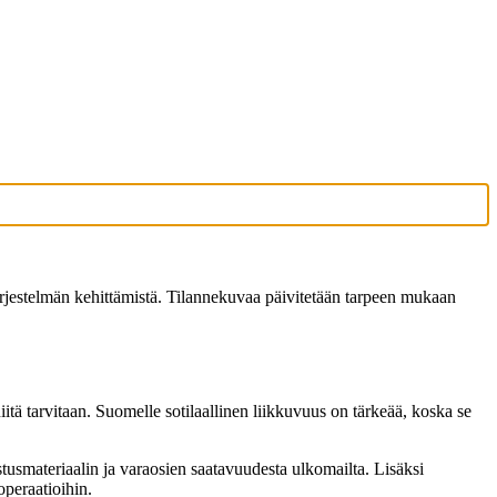
rjestelmän kehittämistä. Tilannekuvaa päivitetään tarpeen mukaan
niitä tarvitaan. Suomelle sotilaallinen liikkuvuus on tärkeää, koska se
stusmateriaalin ja varaosien saatavuudesta ulkomailta. Lisäksi
operaatioihin.