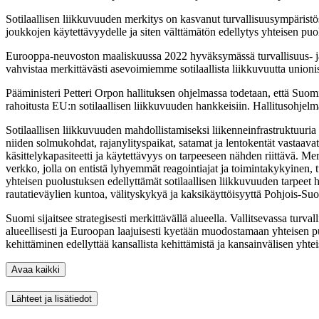
Sotilaallisen liikkuvuuden merkitys on kasvanut turvallisuusympäris
joukkojen käytettävyydelle ja siten välttämätön edellytys yhteisen pu
Eurooppa-neuvoston maaliskuussa 2022 hyväksymässä turvallisuus- ja pu
vahvistaa merkittävästi asevoimiemme sotilaallista liikkuvuutta unionis
Pääministeri Petteri Orpon hallituksen ohjelmassa todetaan, että Suom
rahoitusta EU:n sotilaallisen liikkuvuuden hankkeisiin. Hallitusohjelma
Sotilaallisen liikkuvuuden mahdollistamiseksi liikenneinfrastruktuuria o
niiden solmukohdat, rajanylityspaikat, satamat ja lentokentät vastaavat
käsittelykapasiteetti ja käytettävyys on tarpeeseen nähden riittävä. Me
verkko, jolla on entistä lyhyemmät reagointiajat ja toimintakykyinen, t
yhteisen puolustuksen edellyttämät sotilaallisen liikkuvuuden tarpeet h
rautatieväylien kuntoa, välityskykyä ja kaksikäyttöisyyttä Pohjois-Suo
Suomi sijaitsee strategisesti merkittävällä alueella. Vallitsevassa turv
alueellisesti ja Euroopan laajuisesti kyetään muodostamaan yhteisen puo
kehittäminen edellyttää kansallista kehittämistä ja kansainvälisen yh
Avaa kaikki
Lähteet ja lisätiedot