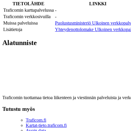
TIETOLÄHDE
LINKKI
Traficomin karttapalvelussa
-
Traficomin verkkosivuilla
-
Muissa palveluissa
Puolustusministeriö
Ulkoinen verkkopalv
Lisätietoja
Yhteydenottolomake
Ulkoinen verkkopal
Alatunniste
Traficomin tuottamaa tietoa liikenteen ja viestinnän palveluista ja verk
Tutustu myös
Traficom.fi
Kartat-tieto.traficom.fi
Avoin data