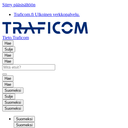
Siirry pääsisältöön
Traficom.fi
Ulkoinen verkkopalvelu.
Tieto.Traficom
Hae
Sulje
Hae
Hae
Hae
Hae
Suomeksi
Sulje
Suomeksi
Suomeksi
Suomeksi
Suomeksi