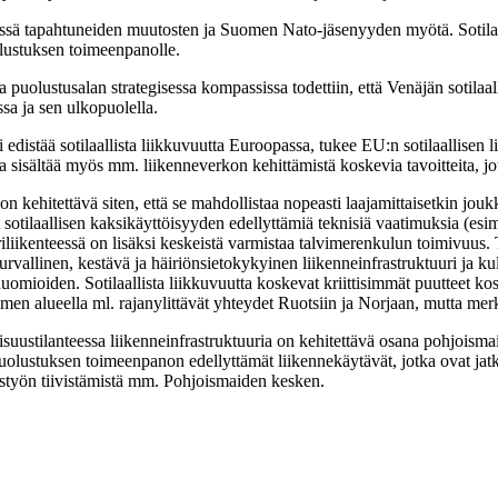
tössä tapahtuneiden muutosten ja Suomen Nato-jäsenyyden myötä. Sotila
olustuksen toimeenpanolle.
olustusalan strategisessa kompassissa todettiin, että Venäjän sotilaal
sa ja sen ulkopuolella.
i edistää sotilaallista liikkuvuutta Euroopassa, tukee EU:n sotilaallise
 sisältää myös mm. liikenneverkon kehittämistä koskevia tavoitteita, jot
n kehitettävä siten, että se mahdollistaa nopeasti laajamittaisetkin joukk
 sotilaallisen kaksikäyttöisyyden edellyttämiä teknisiä vaatimuksia (esime
riliikenteessä on lisäksi keskeistä varmistaa talvimerenkulun toimivuus. T
urvallinen, kestävä ja häiriönsietokykyinen liikenneinfrastruktuuri ja ku
uomioiden. Sotilaallista liikkuvuutta koskevat kriittisimmät puutteet kos
men alueella ml. rajanylittävät yhteydet Ruotsiin ja Norjaan, mutta merk
allisuustilanteessa liikenneinfrastruktuuria on kehitettävä osana pohjoism
lustuksen toimeenpanon edellyttämät liikennekäytävät, jotka ovat jatkuvi
teistyön tiivistämistä mm. Pohjoismaiden kesken.