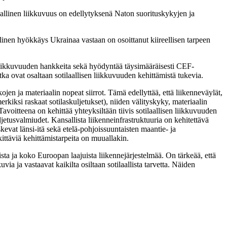
allinen liikkuvuus on edellytyksenä Naton suorituskykyjen ja
linen hyökkäys Ukrainaa vastaan on osoittanut kiireellisen tarpeen
n liikkuvuuden hankkeita sekä hyödyntää täysimääräisesti CEF-
ka ovat osaltaan sotilaallisen liikkuvuuden kehittämistä tukevia.
ojen ja materiaalin nopeat siirrot. Tämä edellyttää, että liikenneväylät,
rkiksi raskaat sotilaskuljetukset), niiden välityskyky, materiaalin
avoitteena on kehittää yhteyksiltään tiivis sotilaallisen liikkuvuuden
ljetusvalmiudet. Kansallista liikenneinfrastruktuuria on kehitettävä
kevat länsi-itä sekä etelä-pohjoissuuntaisten maantie- ja
ittäviä kehittämistarpeita on muuallakin.
aista ja koko Euroopan laajuista liikennejärjestelmää. On tärkeää, että
a ja vastaavat kaikilta osiltaan sotilaallista tarvetta. Näiden