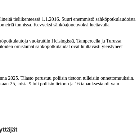
välineitä tieliikenteessä 1.1.2016. Suuri enemmistö sähköpotkulaudoista
metriä tunnissa. Kevyeksi sähköajoneuvoksi luettavalla
öpotkulautoja vuokrattiin Helsingissä, Tampereella ja Turussa.
löiden omistamat sähköpotkulaudat ovat luultavasti yleistyneet
a 2025. Tilasto perustuu poliisin tietoon tulleisiin onnettomuuksiin.
 25, joista 9 tuli poliisin tietoon ja 16 tapauksesta oli vain
ttäjät