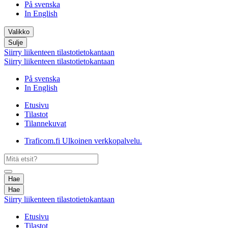
På svenska
In English
Valikko
Sulje
Siirry liikenteen tilastotietokantaan
Siirry liikenteen tilastotietokantaan
På svenska
In English
Etusivu
Tilastot
Tilannekuvat
Traficom.fi
Ulkoinen verkkopalvelu.
Hae
Hae
Siirry liikenteen tilastotietokantaan
Etusivu
Tilastot