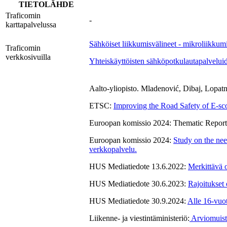
TIETOLÄHDE
Traficomin
-
karttapalvelussa
Sähköiset liikkumisvälineet - mikroliikku
Traficomin
verkkosivuilla
Yhteiskäyttöisten sähköpotkulautapalveluid
Aalto-yliopisto. Mladenović, Dibaj, Lopat
ETSC:
Improving the Road Safety of E-sc
Euroopan komissio 2024: Thematic Report
Euroopan komissio 2024:
Study on the need
verkkopalvelu.
HUS Mediatiedote 13.6.2022:
Merkittävä o
HUS Mediatiedote 30.6.2023:
Rajoitukset
HUS Mediatiedote 30.9.2024:
Alle 16-vuo
Liikenne- ja viestintäministeriö:
Arviomuisti