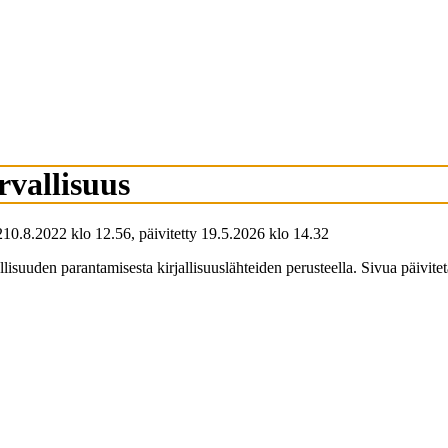
rvallisuus
2
10.8.2022
klo
12.56
,
päivitetty
19.5.2026
klo
14.32
allisuuden parantamisesta kirjallisuuslähteiden perusteella. Sivua päivi