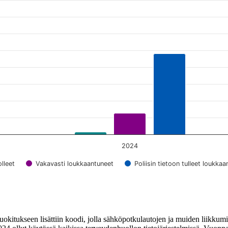
2024
lleet
Vakavasti loukkaantuneet
Poliisin tietoon tulleet loukka
tukseen lisättiin koodi, jolla sähköpotkulautojen ja muiden liikkumisv