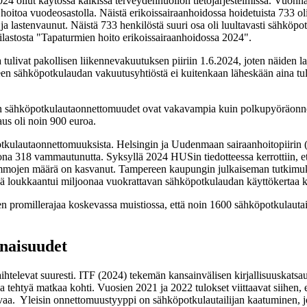
24 ollut käytössä kaikissa terveydenhuollon tietojärjestelmissä. Vuonna
hoitoa vuodeosastolla. Näistä erikoissairaanhoidossa hoidetuista 733 oli
 lastenvaunut. Näistä 733 henkilöstä suuri osa oli luultavasti sähköpotku
tilastosta "Tapaturmien hoito erikoissairaanhoidossa 2024".
tulivat pakollisen liikennevakuutuksen piiriin 1.6.2024, joten näiden la
een sähköpotkulaudan vakuutusyhtiöstä ei kuitenkaan läheskään aina tul
 sähköpotkulautaonnettomuudet ovat vakavampia kuin polkupyöräonnett
us oli noin 900 euroa.
köpotkulautaonnettomuuksista. Helsingin ja Uudenmaan sairaanhoitopii
na 318 vammautunutta. Syksyllä 2024 HUSin tiedotteessa kerrottiin,
ammojen määrä on kasvanut. Tampereen kaupungin julkaiseman tutkimuk
löä loukkaantui miljoonaa vuokrattavan sähköpotkulaudan käyttökertaa k
sen promillerajaa koskevassa muistiossa, että noin 1600 sähköpotkulautai
naisuudet
ihtelevat suuresti. ITF (2024) tekemän kansainvälisen kirjallisuuskatsau
a tehtyä matkaa kohti. Vuosien 2021 ja 2022 tulokset viittaavat siihen
asvaa. Yleisin onnettomuustyyppi on sähköpotkulautailijan kaatuminen, 