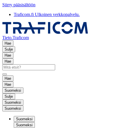
Siirry pääsisältöön
Traficom.fi
Ulkoinen verkkopalvelu.
Tieto.Traficom
Hae
Sulje
Hae
Hae
Hae
Hae
Suomeksi
Sulje
Suomeksi
Suomeksi
Suomeksi
Suomeksi