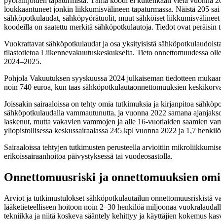
pyöräilijöiden tapaturmista. Tämä koodi ei kuitenkaan vielä vuonna 20
loukkaantuneet jonkin liikkumisvälineen tapaturmassa. Näistä 205 sai 
sähköpotkulaudat, sähköpyörätuolit, muut sähköiset liikkumisvälineet ja
koodeilla on saatettu merkitä sähköpotkulautoja. Tiedot ovat peräisin 
Vuokrattavat sähköpotkulaudat ja osa yksityisistä sähköpotkulaudoista 
tilastotietoa Liikennevakuutuskeskukselta. Tieto onnettomuudessa oll
2024–2025.
Pohjola Vakuutuksen syyskuussa 2024 julkaiseman tiedotteen mukaan
noin 740 euroa, kun taas sähköpotkulautaonnettomuuksien keskikorva
Joissakin sairaaloissa on tehty omia tutkimuksia ja kirjanpitoa säh
sähköpotkulaudalla vammautunutta, ja vuonna 2022 samana ajanjakso
laskenut, mutta vakavien vammojen ja alle 16-vuotiaiden saamien v
yliopistollisessa keskussairaalassa 245 kpl vuonna 2022 ja 1,7 henki
Sairaaloissa tehtyjen tutkimusten perusteella arvioitiin mikroliikkumi
erikoissairaanhoitoa päivystyksessä tai vuodeosastolla.
Onnettomuusriski ja onnettomuuksien omi
Arviot ja tutkimustulokset sähköpotkulautailun onnettomuusriskistä va
lääketieteelliseen hoitoon noin 2–30 henkilöä miljoonaa vuokralaudall
tekniikka ja niitä koskeva sääntely kehittyy ja käyttäjien kokemus k