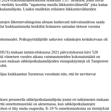
 2024 erikoissairaanhoidossa hoidettiin 1517 henkilöä, jotka olivat
 merkitty koodilla "tapaturma muulla liikkumisvälineellä" joka kattaa
lautailijoita. Lisäksi muillekin erilaisten liikkumisvälineiden
utojen liikennevahingoista aletaan luultavasti tulevaisuudessa saada
lut loukkaantunutta henkilöä hoitaneen sairaalan tietoon vuosina
omuudet. Polkupyöräilijöille sattuvien vahinkojen keskikorvaus oli
rin (HUS) mukaan tammi-elokuussa 2021 päivystyksessä kävi 528
 että viimeisen vuoden aikana vammautuneiden kokonaismäärä on
sen mukaan sähköpotkulautailijoiden ensiapukäyntejä oli Tampereen
ohti.
lijaa loukkaantuu Suomessa vuosittain niin, että he tarvitsevat
ksen perusteella sähköpotkulautailijoita joutui eri tutkimusten mukaan
, että onnettomuusriski on alenemassa, kun sähköpotkulautojen
johon ei liity muita osapuolia. 8–19 % onnettomuuksista on törmäyksiä