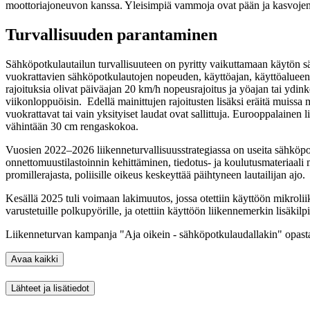
moottoriajoneuvon kanssa. Yleisimpiä vammoja ovat pään ja kasvojen 
Turvallisuuden parantaminen
Sähköpotkulautailun turvallisuuteen on pyritty vaikuttamaan käytön säänt
vuokrattavien sähköpotkulautojen nopeuden, käyttöajan, käyttöalueen 
rajoituksia olivat päiväajan 20 km/h nopeusrajoitus ja yöajan tai ydink
viikonloppuöisin. Edellä mainittujen rajoitusten lisäksi eräitä muissa 
vuokrattavat tai vain yksityiset laudat ovat sallittuja. Eurooppalainen
vähintään 30 cm rengaskokoa.
Vuosien 2022–2026 liikenneturvallisuusstrategiassa on useita sähköpot
onnettomuustilastoinnin kehittäminen, tiedotus- ja koulutusmateriaali 
promillerajasta, poliisille oikeus keskeyttää päihtyneen lautailijan ajo.
Kesällä 2025 tuli voimaan lakimuutos, jossa otettiin käyttöön mikroli
varustetuille polkupyörille, ja otettiin käyttöön liikennemerkin lisäkilp
Liikenneturvan kampanja "Aja oikein - sähköpotkulaudallakin" opastaa
Avaa kaikki
Lähteet ja lisätiedot