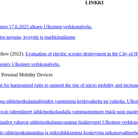
LINKKI
minen 17.6.2025 alkaen
Ulkoinen verkkopalvelu.
en tarjonta, kysyntä ja markkinatilanne
nikov (2022).
Evaluation of electric scooter deployment in the City of H
ooters
Ulkoinen verkkopalvelu.
 Personal Mobility Devices
 for harmonised rules to support the rise of micro mobility and increase
sa sähköpotkulautailijoiden vammoista keskivaikeita tai vaikeita.
Ulkoi
 ovat vähentäneet sähköpotkulaudalla vammautumisen riskiä noin puole
tiaiden vakavat sähköpotkulautavammat lisääntyneet
Ulkoinen verkkop
o sähköpotkulautailua ja mikroliikkumista koskevista ratkaisuvaihtoeh