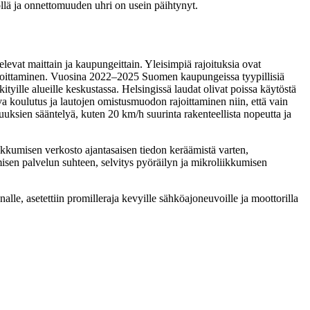
lä ja onnettomuuden uhri on usein päihtynyt.
elevat maittain ja kaupungeittain. Yleisimpiä rajoituksia ovat
rajoittaminen. Vuosina 2022–2025 Suomen kaupungeissa tyypillisiä
tyille alueille keskustassa. Helsingissä laudat olivat poissa käytöstä
ava koulutus ja lautojen omistusmuodon rajoittaminen niin, että vain
suuksien sääntelyä, kuten 20 km/h suurinta rakenteellista nopeutta ja
iikkumisen verkosto ajantasaisen tiedon keräämistä varten,
misen palvelun suhteen, selvitys pyöräilyn ja mikroliikkumisen
e, asetettiin promilleraja kevyille sähköajoneuvoille ja moottorilla