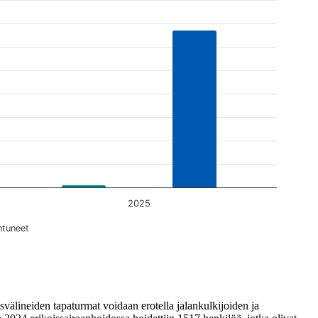
2025
antuneet
älineiden tapaturmat voidaan erotella jalankulkijoiden ja