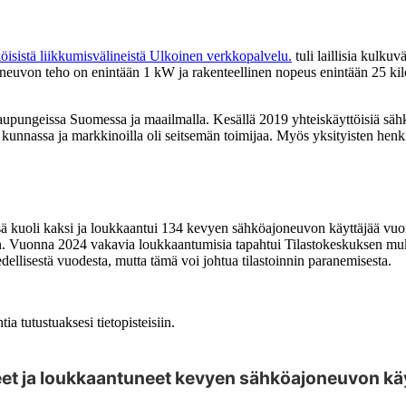
öisistä liikkumisvälineistä
Ulkoinen verkkopalvelu.
tuli laillisia kulku
uvon teho on enintään 1 kW ja rakenteellinen nopeus enintään 25 kilo
upungeissa Suomessa ja maailmalla. Kesällä 2019 yhteiskäyttöisiä sähk
nnassa ja markkinoilla oli seitsemän toimijaa. Myös yksityisten henki
ä kuoli kaksi ja loukkaantui 134 kevyen sähköajoneuvon käyttäjää vuonn
n. Vuonna 2024 vakavia loukkaantumisia tapahtui Tilastokeskuksen mukaan
ellisestä vuodesta, mutta tämä voi johtua tilastoinnin paranemisesta.
ia tutustuaksesi tietopisteisiin.
eet ja loukkaantuneet kevyen sähköajoneuvon käy
 datapisteitä nuolinäppäimillä.