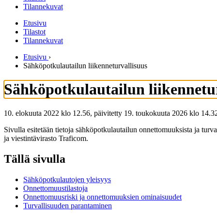
Tilannekuvat
Etusivu
Tilastot
Tilannekuvat
Etusivu
›
Sähköpotkulautailun liikenneturvallisuus
Sähköpotkulautailun liikennetu
10. elokuuta 2022 klo 12.56, päivitetty 19. toukokuuta 2026 klo 14.3
Sivulla esitetään tietoja sähköpotkulautailun onnettomuuksista ja turv
ja viestintävirasto Traficom.
Tällä sivulla
Sähköpotkulautojen yleisyys
Onnettomuustilastoja
Onnettomuusriski ja onnettomuuksien ominaisuudet
Turvallisuuden parantaminen