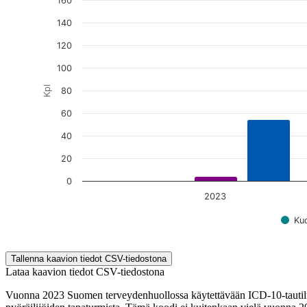
160
140
120
100
Kpl
80
60
40
20
0
2023
Kuo
End of interactive chart.
Tallenna kaavion tiedot CSV-tiedostona
Lataa kaavion tiedot CSV-tiedostona
Vuonna 2023 Suomen terveydenhuollossa käytettävään ICD-10-tautiluoki