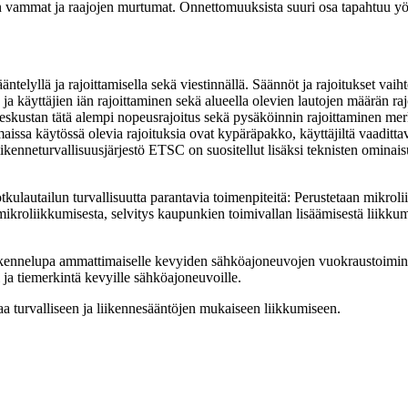
vammat ja raajojen murtumat. Onnettomuuksista suuri osa tapahtuu yöl
elyllä ja rajoittamisella sekä viestinnällä. Säännöt ja rajoitukset vaiht
ja käyttäjien iän rajoittaminen sekä alueella olevien lautojen määrän 
eskustan tätä alempi nopeusrajoitus sekä pysäköinnin rajoittaminen merki
maissa käytössä olevia rajoituksia ovat kypäräpakko, käyttäjiltä vaaditt
 liikenneturvallisuusjärjestö ETSC on suositellut lisäksi teknisten ominai
kulautailun turvallisuutta parantavia toimenpiteitä: Perustetaan mikrol
mikroliikkumisesta, selvitys kaupunkien toimivallan lisäämisestä liikku
ikennelupa ammattimaiselle kevyiden sähköajoneuvojen vuokraustoiminnall
i ja tiemerkintä kevyille sähköajoneuvoille.
 turvalliseen ja liikennesääntöjen mukaiseen liikkumiseen.