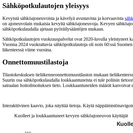
Sähköpotkulautojen yleisyys
Kevyistä sähköajoneuvoista ja kävelyä avustavista ja korvaavista
sähk
on ajoneuvolain mukaisia kevyitä sähköajoneuvoja. Kevyen sähköajone
sähköpotkulaudalla ajetaan pyöräilysääntöjen mukaan.
Sähköpotkulautojen vuokrauspalvelut ovat 2020-luvulla yleistyneet ka
Vuonna 2024 vuokrattavia sähköpotkulautoja oli noin 60:ssä Suomen ku
liikenteessä viime vuosina.
Onnettomuustilastoja
Tilastokeskuksen tieliikenneonnettomuustilaston mukaan tieliikenteess
Suurin osa sähköpotkulaudalla loukkaantuneista ei tule poliisin tietoo
sairaalan hoitoilmoituksen tieto. Loukkaantuneiden määrät kasvoivat ed
Interaktiivinen kaavio, joka näyttää tietoja. Käytä näppäimistönavigoint
Kuolleet ja loukkaantuneet kevyen sähköajoneuvon käyttäjät
Kuoll
Kuvaaja on interaktiivinen. Siirry kuvaajaan sarkaimella ja selaa