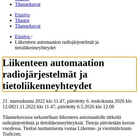
Tilannekuvat
Etusivu
Tilastot
Tilannekuvat
Etusivu
›
Liikenteen automaation radiojärjestelmät ja
tietoliikenneyhteydet
Liikenteen automaation
radiojärjestelmät ja
tietoliikenneyhteydet
21. marraskuuta 2022 klo 11.47, päivitetty 6. toukokuuta 2026 klo
12.08
21.11.2022
klo
11.47
,
päivitetty
6.5.2026
klo
12.08
Tilannekuvassa tarkastellaan liikenteen automaatiolle tärkeitä
radiojärjestelmiä ja tietoliikenneyhteyksiä. Tietoja päivitetään kerran
vuodessa. Tiedon tuottamisesta vastaa Liikenne- ja viestintävirasto
Traficom.