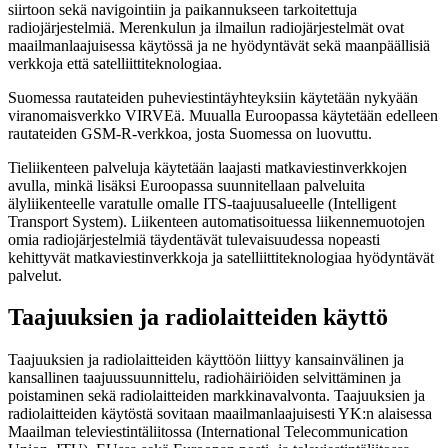
siirtoon sekä navigointiin ja paikannukseen tarkoitettuja
radiojärjestelmiä. Merenkulun ja ilmailun radiojärjestelmät ovat
maailmanlaajuisessa käytössä ja ne hyödyntävät sekä maanpäällisiä
verkkoja että satelliittiteknologiaa.
Suomessa rautateiden puheviestintäyhteyksiin käytetään nykyään
viranomaisverkko VIRVEä. Muualla Euroopassa käytetään edelleen
rautateiden GSM-R-verkkoa, josta Suomessa on luovuttu.
Tieliikenteen palveluja käytetään laajasti matkaviestinverkkojen
avulla, minkä lisäksi Euroopassa suunnitellaan palveluita
älyliikenteelle varatulle omalle ITS-taajuusalueelle (Intelligent
Transport System). Liikenteen automatisoituessa liikennemuotojen
omia radiojärjestelmiä täydentävät tulevaisuudessa nopeasti
kehittyvät matkaviestinverkkoja ja satelliittiteknologiaa hyödyntävät
palvelut.
Taajuuksien ja radiolaitteiden käyttö
Taajuuksien ja radiolaitteiden käyttöön liittyy kansainvälinen ja
kansallinen taajuussuunnittelu, radiohäiriöiden selvittäminen ja
poistaminen sekä radiolaitteiden markkinavalvonta. Taajuuksien ja
radiolaitteiden käytöstä sovitaan maailmanlaajuisesti YK:n alaisessa
Maailman televiestintäliitossa (International Telecommunication