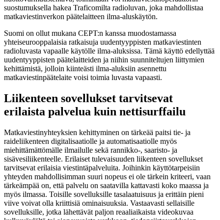
suostumuksella hakea Traficomilta radioluvan, joka mahdollistaa
matkaviestinverkon päätelaitteen ilma-aluskäytön.
Suomi on ollut mukana CEPT:n kanssa muodostamassa
yhteiseurooppalaisia ratkaisuja uudentyyppisten matkaviestinten
radioluvasta vapaalle käytölle ilma-aluksissa. Tämä käyttö edellyttää
uudentyyppisten päätelaitteiden ja niihin suunniteltujen liittymien
kehittämistä, jolloin kiinteästi ilma-aluksiin asennettu
matkaviestinpäätelaite voisi toimia luvasta vapaasti.
Liikenteen sovellukset tarvitsevat
erilaista palvelua kuin nettisurffailu
Matkaviestinyhteyksien kehittyminen on tärkeää paitsi tie- ja
raideliikenteen digitalisaatiolle ja automatisaatiolle myös
miehittämättömälle ilmailulle sekä rannikko-, saaristo- ja
sisävesiliikenteelle. Erilaiset tulevaisuuden liikenteen sovellukset
tarvitsevat erilaisia viestintäpalveluita. Joihinkin käyttötarpeisiin
yhteyden mahdollisimman suuri nopeus ei ole tärkein kriteeri, vaan
tärkeämpää on, että palvelu on saatavilla kattavasti koko maassa ja
myös ilmassa. Toisille sovelluksille tasalaatuisuus ja erittäin pieni
viive voivat olla kriittisiä ominaisuuksia. Vastaavasti sellaisille
sovelluksille, jotka lähettävät paljon reaaliaikaista videokuvaa