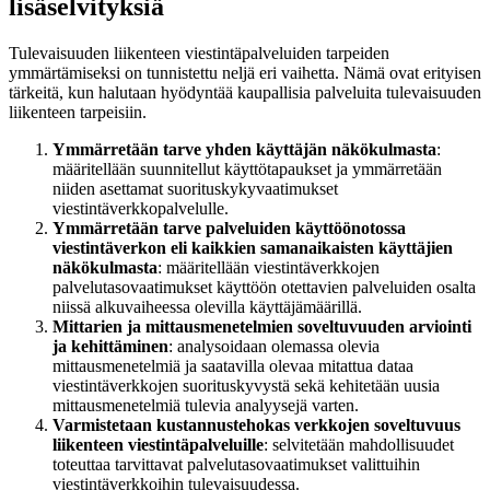
lisäselvityksiä
Tulevaisuuden liikenteen viestintäpalveluiden tarpeiden
ymmärtämiseksi on tunnistettu neljä eri vaihetta. Nämä ovat erityisen
tärkeitä, kun halutaan hyödyntää kaupallisia palveluita tulevaisuuden
liikenteen tarpeisiin.
Ymmärretään tarve yhden käyttäjän näkökulmasta
:
määritellään suunnitellut käyttötapaukset ja ymmärretään
niiden asettamat suorituskykyvaatimukset
viestintäverkkopalvelulle.
Ymmärretään tarve palveluiden käyttöönotossa
viestintäverkon eli kaikkien samanaikaisten käyttäjien
näkökulmasta
: määritellään viestintäverkkojen
palvelutasovaatimukset käyttöön otettavien palveluiden osalta
niissä alkuvaiheessa olevilla käyttäjämäärillä.
Mittarien ja mittausmenetelmien soveltuvuuden arviointi
ja kehittäminen
: analysoidaan olemassa olevia
mittausmenetelmiä ja saatavilla olevaa mitattua dataa
viestintäverkkojen suorituskyvystä sekä kehitetään uusia
mittausmenetelmiä tulevia analyysejä varten.
Varmistetaan kustannustehokas verkkojen soveltuvuus
liikenteen viestintäpalveluille
: selvitetään mahdollisuudet
toteuttaa tarvittavat palvelutasovaatimukset valittuihin
viestintäverkkoihin tulevaisuudessa.