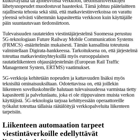
kulkuväylältä tai ajoneuvoista verkkoon, tiedonsiirtoverkkojen
lähetysnopeudet muodostuvat haasteeksi. Tämä johtuu päätelaitteen
rajallisesta tehosta sekä siitä, että matkaviestinverkoissa on varattu
yleensä selvästi vähemmän kapasiteettia verkkoon kuin käyttäjälle
päin suuntautuvaan tiedonsiirtoon.
Tulevaisuuden rautateiden viestintäjärjestelmä Suomessa perustuu
5G-teknologiaan Future Railway Mobile Communication Systems
(FRMCS) -määritelmän mukaisesti. Tämän kansallista toteutusta
valmistellaan Digirata-hankkeessa. Tarkoituksena on, että järjestelmä
toteuttaa matkaviestinyhteyksillä myös eurooppalaisen
rautatieliikenteen ohjausjärjestelmän (European Rail Traffic
Management System, ERTMS) vaatimukset.
5G-verkkoja kehitetään nopeuden ja kattavuuden lisäksi myös
teknisiltä ominaisuuksiltaan. Odotettavissa on, että joillekin
liikenteen sovelluskohteille halutaan tulevaisuudessa varmistaa tietty
kapasiteetti ja palvelunlaatu, joka ei ole riippuvainen muista verkon
käyttäjistä. 5G-teknologia tarjoaa kehittyessään operaattoreille
työkalut toteuttaa tällaisia räätälöityjä verkkopalveluita liikenteen
tarpeisiin.
Liikenteen automaation tarpeet
viestintäverkoille edellyttävät