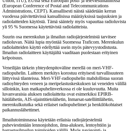
Union, ITU), EUssa sekä Euroopan posti- ja televiestintäliitossa
(European Conference of Postal and Telecommunications
Administrations, CEPT). Kansallisesti näistä säädetään kerran
vuodessa päivitettävissä kansallisissa määräyksissä taajuuksien ja
radiolaitteiden käytöstä. Tämä sääntely myös vapauttaa radioluvista
yli 95 % Suomessa käytettävistä radiolaitteista.
Suurin osa merenkulun ja ilmailun radiojärjestelmistä tarvitsee
radioluvan. Näitä lupia myöntää Suomessa Traficom. Merenkulun
radiolaitteiden käyttö edellyttää usein myös pätevyystodistusta.
Ilmailun radiolaitteen käyttäjältä vaaditaan puolestaan erityinen
kelpoisuus.
Veneilijän tärkein yhteydenpitoväline merellä on meri-VHF-
radiopuhelin. Laitteen merkitys korostuu erityisesti turvallisuuteen
liittyvissä tilanteissa. Meri-VHF-radiopuhelin mahdollistaa suoran
radioyhteyden veneen ja meripelastuskeskuksen tai veneiden välillä
silloinkin, kun matkapuhelinverkossa ei ole kuuluvuutta. Muita
luvanvaraisia aluksen radiolaitteita ovat esimerkiksi EPIRB-
hätälähetin, AIS-sijaintitietolähetin, Inmarsat-satelliittilähetin,
merenkulkututka sekä erilaiset radiopuhelimet ja henkilökohtaiset
paikannuslähettimet.
Ilmailutoiminnassa käytetään erilaisia radiojärjestelmiä
puheviestintään lennonjohdon, ilma-aluksen, lentoyhtiön ja
harrastusilmailun toimijoiden välillä. Myös navigointi- ja