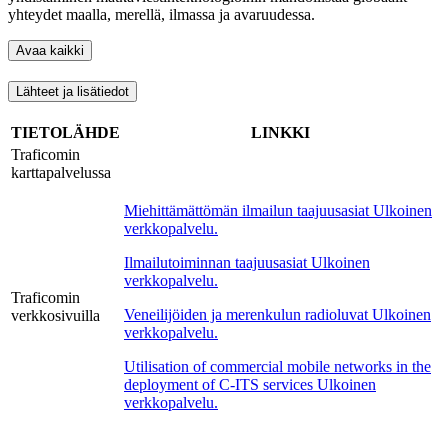
yhteydet maalla, merellä, ilmassa ja avaruudessa.
Avaa kaikki
Lähteet ja lisätiedot
TIETOLÄHDE
LINKKI
Traficomin
karttapalvelussa
Miehittämättömän ilmailun taajuusasiat
Ulkoinen
verkkopalvelu.
Ilmailutoiminnan taajuusasiat
Ulkoinen
verkkopalvelu.
Traficomin
Veneilijöiden ja merenkulun radioluvat
Ulkoinen
verkkosivuilla
verkkopalvelu.
Utilisation of commercial mobile networks in the
deployment of C-ITS services
Ulkoinen
verkkopalvelu.