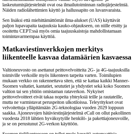
laskeutumisjärjestelmät ovat osa ilmailutoiminnan radiojärjestelmiä.
Näiden radiolähettimien käyttö ja hallussapito on luvanvaraista.
Sen lisäksi että miehittämättömät ilma-alukset (UAS) käyttävät
paljon lupavapaita taajuuksia kauko-ohjaukseen, on niille etsitty ja
osoitettu CEPT:ssä myös omia taajuuskaistoja mahdollistamaan
toimintavarmempaa käyttöä.
Matkaviestinverkkojen merkitys
liikenteelle kasvaa datamäärien kasvaessa
Valtioneuvosto on asettanut peittovelvoitteita 2G- ja 4G-taajuuksilla
toimiville verkoille myös liikenteen tarpeita varten. Toimilupien
mukaan verkko on rakennettava siten, että se kattaa kaikki Manner-
Suomen valtatiet, kantatiet, seututiet ja yhdystiet sekä koko Suomen
valtion tai sen yhtiön omistaman rataverkon. Nykyiset
peittovelvoitteet eivät takaa nopeita yhteyksiä teille ja rautateille,
mutta ne varmistavat peruspeiton ulkotiloissa. Teleyritykset ovat
velvoitettuja ylläpitämään 2G-teknologiaa vuoden 2029 loppuun
saakka. Ajoneuvojen hätäviestinjärjestelmä eCall on ollut pakollinen
vuodesta 2018 lähtien hyväksytyille henkilö- ja pakettiajoneuvoille,
ja se on perustunut 2G-verkon käyttöön.
Suomen tieliikenteeseen on tullut myös kevyitä automaattisia