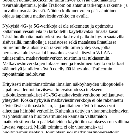
tavarankuljettimia, joille Traficom on antanut tarkempia rakenne- ja
turvallisuusmääräyksiä. Näiden kulkuneuvojen pääsääntöinen
ohjaus tapahtuu matkaviestinverkkojen avulla.
Nykyisiä 4G- ja 5G-verkkoja ei ole rakennettu ja optimoitu
kattamaan vesialueita tai tarkoitettu käytettäväksi ilmasta käsin.
Tästä huolimatta matkaviestinverkot ovat paikoin hyvin saatavilla
sisävesillä, rannikolla ja saaristossa sekä matalassa ilmatilassa.
Suuremmille aluksille on rakennettu omia yhteyksiä, jotka
perustuvat aluksessa tai ilma-aluksessa sijaitseviin WLAN-
tukiasemiin, matkaviestinverkon toistimiin tai tukiasemiin.
Matkaviestinverkkojen tukiasemien ja toistimien käyttö on tarkasti
säänneltyä ja niiden käyttö edellyttää lähes aina Traficomin
myöntämän radioluvan.
Erityisesti miehittämättömän ilmailun näköyhteyden ulkopuolelle
tapahtuvat lennot tarvitsevat tulevaisuudessa tuekseen
tarkoituksenmukaiset 4G-/5G-matkaviestinverkkoon pohjautuvat
yhteydet. Koska nykyisiä matkaviestinverkkoja ei ole rakennettu
käytettäväksi ilmasta käsin, laajamittainen käyttö ilmassa voi
aiheuttaa häiriöitä verkoille. Kuitenkin tiettyjen viranomaistehtävien
tai yhteiskunnan huoltovarmuuden kannalta välttämätön
matkaviestinverkon päätelaitteiden käyttö ilma-aluksessa on sallittua
luvasta vapaasti. Mikäli toiminta ei ole viranomais- tai
huoltovarmuustehtävä, toimintaan voi matkaviestinoperaattorin