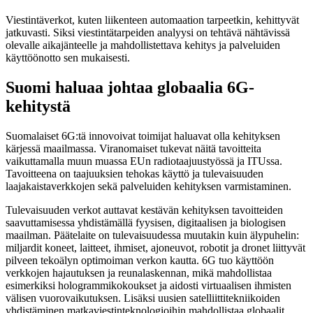
Viestintäverkot, kuten liikenteen automaation tarpeetkin, kehittyvät
jatkuvasti. Siksi viestintätarpeiden analyysi on tehtävä nähtävissä
olevalle aikajänteelle ja mahdollistettava kehitys ja palveluiden
käyttöönotto sen mukaisesti.
Suomi haluaa johtaa globaalia 6G-
kehitystä
Suomalaiset 6G:tä innovoivat toimijat haluavat olla kehityksen
kärjessä maailmassa. Viranomaiset tukevat näitä tavoitteita
vaikuttamalla muun muassa EUn radiotaajuustyössä ja ITUssa.
Tavoitteena on taajuuksien tehokas käyttö ja tulevaisuuden
laajakaistaverkkojen sekä palveluiden kehityksen varmistaminen.
Tulevaisuuden verkot auttavat kestävän kehityksen tavoitteiden
saavuttamisessa yhdistämällä fyysisen, digitaalisen ja biologisen
maailman. Päätelaite on tulevaisuudessa muutakin kuin älypuhelin:
miljardit koneet, laitteet, ihmiset, ajoneuvot, robotit ja dronet liittyvät
pilveen tekoälyn optimoiman verkon kautta. 6G tuo käyttöön
verkkojen hajautuksen ja reunalaskennan, mikä mahdollistaa
esimerkiksi hologrammikokoukset ja aidosti virtuaalisen ihmisten
välisen vuorovaikutuksen. Lisäksi uusien satelliittitekniikoiden
yhdistäminen matkaviestinteknologioihin mahdollistaa globaalit