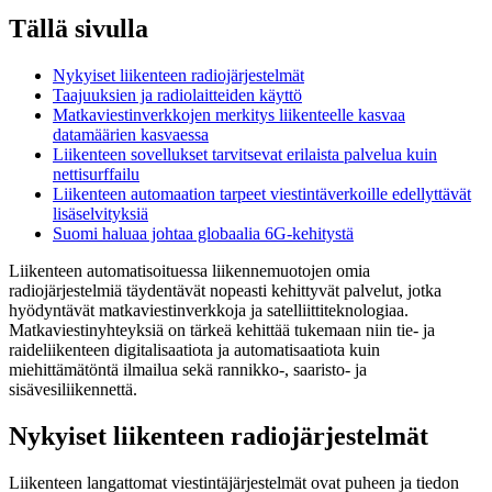
Tällä sivulla
Nykyiset liikenteen radiojärjestelmät
Taajuuksien ja radiolaitteiden käyttö
Matkaviestinverkkojen merkitys liikenteelle kasvaa
datamäärien kasvaessa
Liikenteen sovellukset tarvitsevat erilaista palvelua kuin
nettisurffailu
Liikenteen automaation tarpeet viestintäverkoille edellyttävät
lisäselvityksiä
Suomi haluaa johtaa globaalia 6G-kehitystä
Liikenteen automatisoituessa liikennemuotojen omia
radiojärjestelmiä täydentävät nopeasti kehittyvät palvelut, jotka
hyödyntävät matkaviestinverkkoja ja satelliittiteknologiaa.
Matkaviestinyhteyksiä on tärkeä kehittää tukemaan niin tie- ja
raideliikenteen digitalisaatiota ja automatisaatiota kuin
miehittämätöntä ilmailua sekä rannikko-, saaristo- ja
sisävesiliikennettä.
Nykyiset liikenteen radiojärjestelmät
Liikenteen langattomat viestintäjärjestelmät ovat puheen ja tiedon