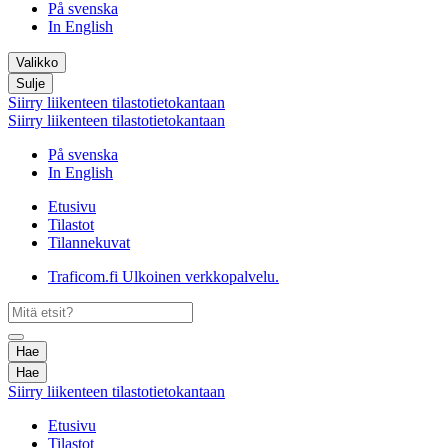
På svenska
In English
Valikko
Sulje
Siirry liikenteen tilastotietokantaan
Siirry liikenteen tilastotietokantaan
På svenska
In English
Etusivu
Tilastot
Tilannekuvat
Traficom.fi
Ulkoinen verkkopalvelu.
Hae
Hae
Siirry liikenteen tilastotietokantaan
Etusivu
Tilastot