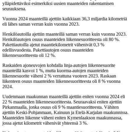
ylläpidettäviksi esimerkiksi uusien maanteiden rakentamisen
seurauksena.
Vuonna 2024 maanteillä ajettiin kaikkiaan 36,3 miljardia kilometriä
eli lähes saman verran kuin vuonna 2023.
Henkilöautoilla ajettiin maanteillä saman verran kuin vuonna 2023.
Henkilöautojen osuus maanteiden liikennesuoritteesta oli 80 %.
Pakettiautoilla ajetut maantiekilometrit vähenivät 0,3 %
edellisvuodesta. Pakettiautojen osuus maanteiden
liikennesuoritteesta oli 12 %.
Raskaiden ajoneuvojen kohdalla linja-autojen liikennesuorite
maanteillä kasvoi 1 %, mutta kuorma-autojen maanteiden
liikennesuorite väheni 2 % verrattuna vuoteen 2023. Raskaan
liikenteen osuus maanteiden liikennesuoritteesta oli 8 % vuonna
2024.
Uudenmaan maakunnan maanteillä ajettiin eniten vuonna 2024 eli
22 % maanteiden liikennesuoritteesta. Seuraavaksi eniten ajettiin
Pirkanmaalla, jonka osuus oli 9 % maantiesuoritteesta. Vähiten
ajettiin Keski-Pohjanmaan, Kainuun ja Etelä-Karjalan maakunnissa.
Maanteiden liikenne väheni eniten Kymenlaakson maakunnassa,
jossa ajetut kilometrit vähenivät yhteensä 3 %.