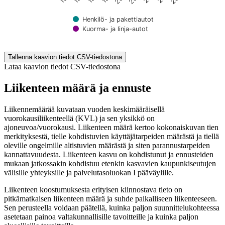
Henkilö- ja pakettiautot
Kuorma- ja linja-autot
End of interactive chart.
Tallenna kaavion tiedot CSV-tiedostona
Lataa kaavion tiedot CSV-tiedostona
Liikenteen määrä ja ennuste
Liikennemäärää kuvataan vuoden keskimääräisellä
vuorokausiliikenteellä (KVL) ja sen yksikkö on
ajoneuvoa/vuorokausi. Liikenteen määrä kertoo kokonaiskuvan tien
merkityksestä, tielle kohdistuvien käyttäjätarpeiden määrästä ja tiellä
oleville ongelmille altistuvien määrästä ja siten parannustarpeiden
kannattavuudesta. Liikenteen kasvu on kohdistunut ja ennusteiden
mukaan jatkossakin kohdistuu etenkin kasvavien kaupunkiseutujen
välisille yhteyksille ja palvelutasoluokan I pääväylille.
Liikenteen koostumuksesta erityisen kiinnostava tieto on
pitkämatkaisen liikenteen määrä ja suhde paikalliseen liikenteeseen.
Sen perusteella voidaan päätellä, kuinka paljon suunnittelukohteessa
asetetaan painoa valtakunnallisille tavoitteille ja kuinka paljon