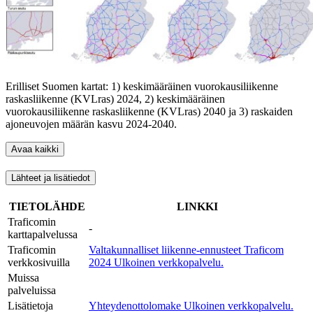
Erilliset Suomen kartat: 1) keskimääräinen vuorokausiliikenne
raskasliikenne (KVLras) 2024, 2) keskimääräinen
vuorokausiliikenne raskasliikenne (KVLras) 2040 ja 3) raskaiden
ajoneuvojen määrän kasvu 2024-2040.
Avaa kaikki
Lähteet ja lisätiedot
TIETOLÄHDE
LINKKI
Traficomin
-
karttapalvelussa
Traficomin
Valtakunnalliset liikenne-ennusteet Traficom
verkkosivuilla
2024
Ulkoinen verkkopalvelu.
Muissa
palveluissa
Lisätietoja
Yhteydenottolomake
Ulkoinen verkkopalvelu.