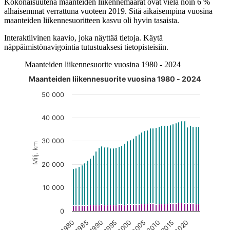
Kokonaisuutena maanteiden liikennemäärät ovat vielä noin 6 %
alhaisemmat verrattuna vuoteen 2019. Sitä aikaisempina vuosina
maanteiden liikennesuoritteen kasvu oli hyvin tasaista.
Interaktiivinen kaavio, joka näyttää tietoja. Käytä
näppäimistönavigointia tutustuaksesi tietopisteisiin.
Maanteiden liikennesuorite vuosina 1980 - 2024
Maanteiden liikennesuorite vuosina 1980 - 2024
Kuvaaja on interaktiivinen. Siirry kuvaajaan sarkaimella ja selaa
50 000
40 000
30 000
Milj. km
20 000
10 000
0
2020
1995
2015
1990
2010
1985
2005
1980
2000