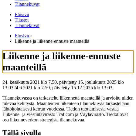
Tilannekuvat
Etusivu
Tilastot
Tilannekuvat
Etusivu
›
Liikenne ja liikenne-ennuste maanteillä
Liikenne ja liikenne-ennuste
maanteillä
24. kesäkuuta 2021 klo 7.50, päivitetty 15. joulukuuta 2025 klo
13.03
24.6.2021
klo
7.50
,
päivitetty
15.12.2025
klo
13.03
Tilannekuvassa on tarkasteltu liikennettä maanteillä ja arvioitu niiden
tulevaa kehitystä. Maanteiden liikenteen tilannekuvaa tarkastellaan
lähtökohtaisesti kerran vuodessa. Tiedon tuottamisesta vastaa
Liikenne- ja viestintävirasto Traficom ja Väylävirasto. Tiedot ovat
osa liikenneverkon strategista tilannekuvaa.
Tällä sivulla