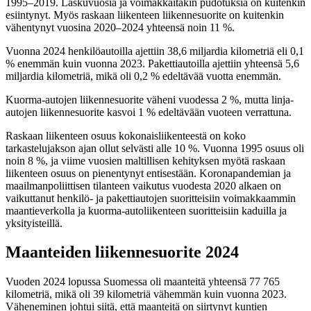
1995–2019. Laskuvuosia ja voimakkaitakin pudotuksia on kuitenkin
esiintynyt. Myös raskaan liikenteen liikennesuorite on kuitenkin
vähentynyt vuosina 2020–2024 yhteensä noin 11 %.
Vuonna 2024 henkilöautoilla ajettiin 38,6 miljardia kilometriä eli 0,1
% enemmän kuin vuonna 2023. Pakettiautoilla ajettiin yhteensä 5,6
miljardia kilometriä, mikä oli 0,2 % edeltävää vuotta enemmän.
Kuorma-autojen liikennesuorite väheni vuodessa 2 %, mutta linja-
autojen liikennesuorite kasvoi 1 % edeltävään vuoteen verrattuna.
Raskaan liikenteen osuus kokonaisliikenteestä on koko
tarkastelujakson ajan ollut selvästi alle 10 %. Vuonna 1995 osuus oli
noin 8 %, ja viime vuosien maltillisen kehityksen myötä raskaan
liikenteen osuus on pienentynyt entisestään. Koronapandemian ja
maailmanpoliittisen tilanteen vaikutus vuodesta 2020 alkaen on
vaikuttanut henkilö- ja pakettiautojen suoritteisiin voimakkaammin
maantieverkolla ja kuorma-autoliikenteen suoritteisiin kaduilla ja
yksityisteillä.
Maanteiden liikennesuorite 2024
Vuoden 2024 lopussa Suomessa oli maanteitä yhteensä 77 765
kilometriä, mikä oli 39 kilometriä vähemmän kuin vuonna 2023.
Väheneminen johtui siitä, että maanteitä on siirtynyt kuntien