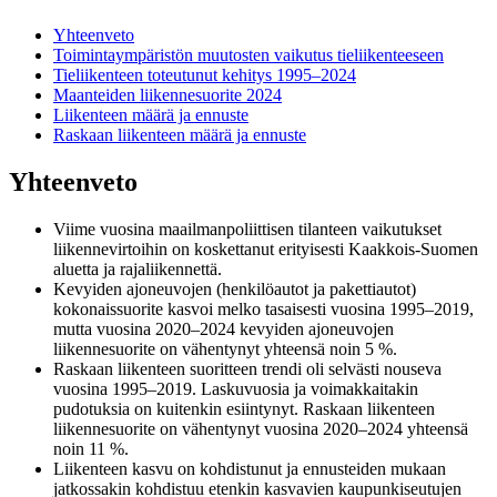
Yhteenveto
Toimintaympäristön muutosten vaikutus tieliikenteeseen
Tieliikenteen toteutunut kehitys 1995–2024
Maanteiden liikennesuorite 2024
Liikenteen määrä ja ennuste
Raskaan liikenteen määrä ja ennuste
Yhteenveto
Viime vuosina maailmanpoliittisen tilanteen vaikutukset
liikennevirtoihin on koskettanut erityisesti Kaakkois-Suomen
aluetta ja rajaliikennettä.
Kevyiden ajoneuvojen (henkilöautot ja pakettiautot)
kokonaissuorite kasvoi melko tasaisesti vuosina 1995–2019,
mutta vuosina 2020–2024 kevyiden ajoneuvojen
liikennesuorite on vähentynyt yhteensä noin 5 %.
Raskaan liikenteen suoritteen trendi oli selvästi nouseva
vuosina 1995–2019. Laskuvuosia ja voimakkaitakin
pudotuksia on kuitenkin esiintynyt. Raskaan liikenteen
liikennesuorite on vähentynyt vuosina 2020–2024 yhteensä
noin 11 %.
Liikenteen kasvu on kohdistunut ja ennusteiden mukaan
jatkossakin kohdistuu etenkin kasvavien kaupunkiseutujen