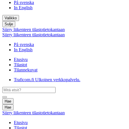
På svenska
In English
Valikko
Sulje
Siirry liikenteen tilastotietokantaan
Siirry liikenteen tilastotietokantaan
På svenska
In English
Etusivu
Tilastot
Tilannekuvat
Traficom.fi
Ulkoinen verkkopalvelu.
Hae
Hae
Siirry liikenteen tilastotietokantaan
Etusivu
Tilastot