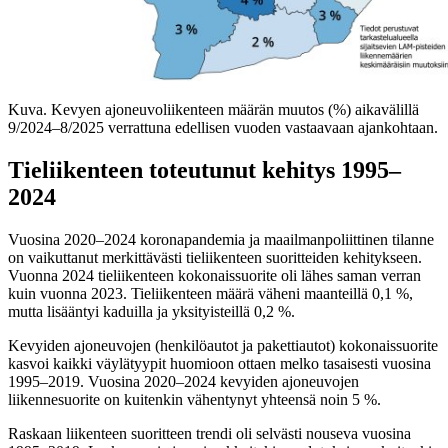
Kuva. Kevyen ajoneuvoliikenteen määrän muutos (%) aikavälillä
9/2024–8/2025 verrattuna edellisen vuoden vastaavaan ajankohtaan.
Tieliikenteen toteutunut kehitys 1995–
2024
Vuosina 2020–2024 koronapandemia ja maailmanpoliittinen tilanne
on vaikuttanut merkittävästi tieliikenteen suoritteiden kehitykseen.
Vuonna 2024 tieliikenteen kokonaissuorite oli lähes saman verran
kuin vuonna 2023. Tieliikenteen määrä väheni maanteillä 0,1 %,
mutta lisääntyi kaduilla ja yksityisteillä 0,2 %.
Kevyiden ajoneuvojen (henkilöautot ja pakettiautot) kokonaissuorite
kasvoi kaikki väylätyypit huomioon ottaen melko tasaisesti vuosina
1995–2019. Vuosina 2020–2024 kevyiden ajoneuvojen
liikennesuorite on kuitenkin vähentynyt yhteensä noin 5 %.
Raskaan liikenteen suoritteen trendi oli selvästi nouseva vuosina