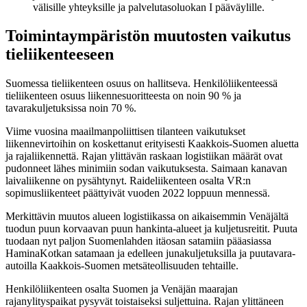
välisille yhteyksille ja palvelutasoluokan I pääväylille.
Toimintaympäristön muutosten vaikutus
tieliikenteeseen
Suomessa tieliikenteen osuus on hallitseva. Henkilöliikenteessä
tieliikenteen osuus liikennesuoritteesta on noin 90 % ja
tavarakuljetuksissa noin 70 %.
Viime vuosina maailmanpoliittisen tilanteen vaikutukset
liikennevirtoihin on koskettanut erityisesti Kaakkois-Suomen aluetta
ja rajaliikennettä. Rajan ylittävän raskaan logistiikan määrät ovat
pudonneet lähes minimiin sodan vaikutuksesta. Saimaan kanavan
laivaliikenne on pysähtynyt. Raideliikenteen osalta VR:n
sopimusliikenteet päättyivät vuoden 2022 loppuun mennessä.
Merkittävin muutos alueen logistiikassa on aikaisemmin Venäjältä
tuodun puun korvaavan puun hankinta-alueet ja kuljetusreitit. Puuta
tuodaan nyt paljon Suomenlahden itäosan satamiin pääasiassa
HaminaKotkan satamaan ja edelleen junakuljetuksilla ja puutavara-
autoilla Kaakkois-Suomen metsäteollisuuden tehtaille.
Henkilöliikenteen osalta Suomen ja Venäjän maarajan
rajanylityspaikat pysyvät toistaiseksi suljettuina. Rajan ylittäneen