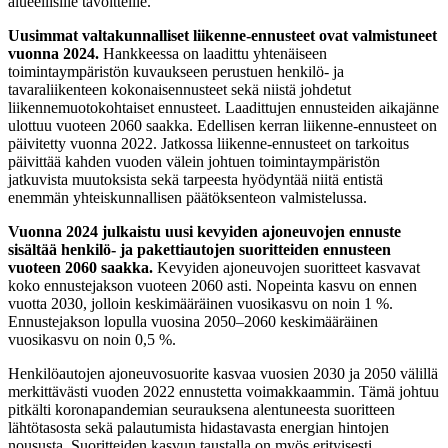
alueellisille tavoitteille.
Uusimmat valtakunnalliset liikenne-ennusteet ovat valmistuneet
vuonna 2024.
Hankkeessa on laadittu yhtenäiseen
toimintaympäristön kuvaukseen perustuen henkilö- ja
tavaraliikenteen kokonaisennusteet sekä niistä johdetut
liikennemuotokohtaiset ennusteet. Laadittujen ennusteiden aikajänne
ulottuu vuoteen 2060 saakka. Edellisen kerran liikenne-ennusteet on
päivitetty vuonna 2022. Jatkossa liikenne-ennusteet on tarkoitus
päivittää kahden vuoden välein johtuen toimintaympäristön
jatkuvista muutoksista sekä tarpeesta hyödyntää niitä entistä
enemmän yhteiskunnallisen päätöksenteon valmistelussa.
Vuonna 2024 julkaistu uusi kevyiden ajoneuvojen ennuste
sisältää henkilö- ja pakettiautojen suoritteiden ennusteen
vuoteen 2060 saakka.
Kevyiden ajoneuvojen suoritteet kasvavat
koko ennustejakson vuoteen 2060 asti. Nopeinta kasvu on ennen
vuotta 2030, jolloin keskimääräinen vuosikasvu on noin 1 %.
Ennustejakson lopulla vuosina 2050–2060 keskimääräinen
vuosikasvu on noin 0,5 %.
Henkilöautojen ajoneuvosuorite kasvaa vuosien 2030 ja 2050 välillä
merkittävästi vuoden 2022 ennustetta voimakkaammin. Tämä johtuu
pitkälti koronapandemian seurauksena alentuneesta suoritteen
lähtötasosta sekä palautumista hidastavasta energian hintojen
noususta. Suoritteiden kasvun taustalla on myös erityisesti