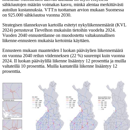
sähköautojen määrän voimakas kasvu, minkä alentaa merkittävästi
autoilun kustannuksia. VTT:n tuottaman arvion mukaan Suomessa
on 925.000 sähköautoa vuonna 2030.
Strategisen tilannekuvan kartoilla esitetyt nykyliikennemäärät (KVL
2024) perustuvat Tievelhon mukaisiin tietoihin vuodelta 2024.
Vuoden 2040 ennustetilanne on muodostettu valtakunnallisen
liikenne-ennusteen mukaisia kertoimia käyttäen.
Ennusteen mukaan maanteiden I luokan pääväylien liikennemäärä
on vuonna 2040 reilun viidenneksen (22 %) suurempi kuin vuonna
2024. II luokan pääväylillä liikenne lisääntyy 12 prosenttia ja muilla
valtateillä 10 prosenttia. Muilla kantateillä liikenne lisääntyy 12
prosenttia.