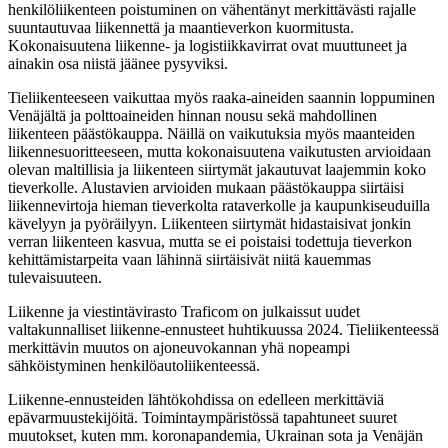
henkilöliikenteen poistuminen on vähentänyt merkittävästi rajalle
suuntautuvaa liikennettä ja maantieverkon kuormitusta.
Kokonaisuutena liikenne- ja logistiikkavirrat ovat muuttuneet ja
ainakin osa niistä jäänee pysyviksi.
Tieliikenteeseen vaikuttaa myös raaka-aineiden saannin loppuminen
Venäjältä ja polttoaineiden hinnan nousu sekä mahdollinen
liikenteen päästökauppa. Näillä on vaikutuksia myös maanteiden
liikennesuoritteeseen, mutta kokonaisuutena vaikutusten arvioidaan
olevan maltillisia ja liikenteen siirtymät jakautuvat laajemmin koko
tieverkolle. Alustavien arvioiden mukaan päästökauppa siirtäisi
liikennevirtoja hieman tieverkolta rataverkolle ja kaupunkiseuduilla
kävelyyn ja pyöräilyyn. Liikenteen siirtymät hidastaisivat jonkin
verran liikenteen kasvua, mutta se ei poistaisi todettuja tieverkon
kehittämistarpeita vaan lähinnä siirtäisivät niitä kauemmas
tulevaisuuteen.
Liikenne ja viestintävirasto Traficom on julkaissut uudet
valtakunnalliset liikenne-ennusteet huhtikuussa 2024. Tieliikenteessä
merkittävin muutos on ajoneuvokannan yhä nopeampi
sähköistyminen henkilöautoliikenteessä.
Liikenne-ennusteiden lähtökohdissa on edelleen merkittäviä
epävarmuustekijöitä. Toimintaympäristössä tapahtuneet suuret
muutokset, kuten mm. koronapandemia, Ukrainan sota ja Venäjän