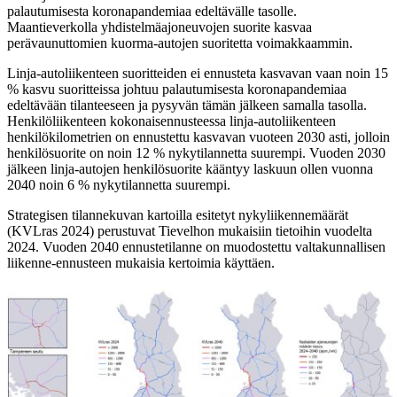
palautumisesta koronapandemiaa edeltävälle tasolle.
Maantieverkolla yhdistelmäajoneuvojen suorite kasvaa
perävaunuttomien kuorma-autojen suoritetta voimakkaammin.
Linja-autoliikenteen suoritteiden ei ennusteta kasvavan vaan noin 15
% kasvu suoritteissa johtuu palautumisesta koronapandemiaa
edeltävään tilanteeseen ja pysyvän tämän jälkeen samalla tasolla.
Henkilöliikenteen kokonaisennusteessa linja-autoliikenteen
henkilökilometrien on ennustettu kasvavan vuoteen 2030 asti, jolloin
henkilösuorite on noin 12 % nykytilannetta suurempi. Vuoden 2030
jälkeen linja-autojen henkilösuorite kääntyy laskuun ollen vuonna
2040 noin 6 % nykytilannetta suurempi.
Strategisen tilannekuvan kartoilla esitetyt nykyliikennemäärät
(KVLras 2024) perustuvat Tievelhon mukaisiin tietoihin vuodelta
2024. Vuoden 2040 ennustetilanne on muodostettu valtakunnallisen
liikenne-ennusteen mukaisia kertoimia käyttäen.