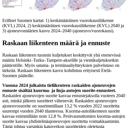
Erilliset Suomen kartat: 1) keskimääräinen vuorokausiliikenne
(KVL) 2024, 2) keskimääräinen vuorokausiliikenne (KVL) 2040 ja
3) ajoneuvomäärien kasvu 2024–2040 (ajoneuvo/vuorokausi).
Raskaan liikenteen määrä ja ennuste
Raskaan liikenteen tuonnin kuljetukset keskittyvät yhä enenevissä
määrin Helsinki–Turku–Tampere-akselille ja vientikuljetuksetkin
päätiestölle. Myös satama- ja terminaaliyhteyksien palvelutaso on
tärkeää. Raskaan liikenteen kasvu kohdistuu erityisesti Etelä-
Suomen pääteille.
Vuonna 2024 julkaistu tieliikenteen raskaiden ajoneuvojen
ennuste sisältää kuorma- ja linja-autojen suorite-ennusteet.
Raskaiden ajoneuvojen suorite kasvaa ennustejaksolla vuoteen 2040
asti, minkä jälkeen suoritteet vähenevät. Raskaiden ajoneuvojen
ajoneuvosuorite on suurimmillaan 13,2 % vuoden 2022 suoritetta
suurempi vuoden 2040 tilanteessa. Kuorma-autoliikenteen suorite
kasvaa enimmillään noin 12,8 %. Perävaunuttomien kuorma-autojen
suorite kasvaa yhdistelmäajoneuvojen suoritetta voimakkaammin.
Tämä johtuu varsinkin katuverkon suoritteiden oletetusta