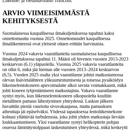
Liikenne- ja viestintävirasto Traficom.
ARVIO VIIMEISIMMÄSTÄ
KEHITYKSESTÄ
Suomalaisessa kaupallisessa ilmakuljetuksessa tapahtui kaksi
onnettomuutta vuonna 2025. Onnettomuudet kaupallisessa
ilmaliikenteessä ovat yleisesti ottaen erittäin harvinaisia.
Vuonna 2024 vakavia vaaratilanteita suomalaisessa kaupallisessa
ilmakuljetuksessa tapahtui 11. Määrä oli hivenen vuosien 2013-2023
keskiarvon (6,1) yläpuolella. Vuonna 2025 vakavia vaaratilanteita
on ollut 6, mikä jää hieman alle vuosien 2013–2024 keskiarvon
(6,5). Vuoden 2025 osalta yksi vaaratilanne johtui matkustamossa
olevan lisävirtalähteen ylikuumentumisesta ja toisessa pysäköidyn
liikennelentokoneen apuvoimalaite alkoi savuta voimakkaasti, mikä
johti koneen tyhjentämiseen matkustajista. Vakava vaaratilanne
syntyi myös, kun liikennelentokoneen ulkopuolelta kuultiin
metallinen pamaus lähestymisen yhteydessä. Laskun jälkeen
havaittiin pieniä vaurioita sivuvakaajassa, mutta pamauksen
aiheuttaja jäi epäselväksi. Yhdessä tapauksessa lentoliikennekone
kohtasi yllättävää turbulenssia, joka johti yhden matkustaja lievään
loukkaantumiseen. Yksi vaaratilanne syntyi helikopterin pohjan
osuessa lämmitystolppaan laskeutumisen yhteydessä, mikä keskeytti