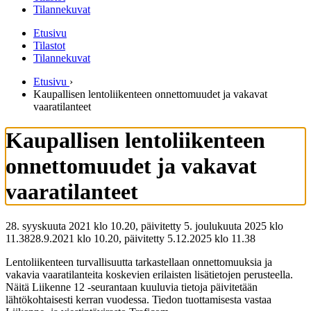
Tilannekuvat
Etusivu
Tilastot
Tilannekuvat
Etusivu
›
Kaupallisen lentoliikenteen onnettomuudet ja vakavat
vaaratilanteet
Kaupallisen lentoliikenteen
onnettomuudet ja vakavat
vaaratilanteet
28. syyskuuta 2021 klo 10.20, päivitetty 5. joulukuuta 2025 klo
11.38
28.9.2021
klo
10.20
,
päivitetty
5.12.2025
klo
11.38
Lentoliikenteen turvallisuutta tarkastellaan onnettomuuksia ja
vakavia vaaratilanteita koskevien erilaisten lisätietojen perusteella.
Näitä Liikenne 12 -seurantaan kuuluvia tietoja päivitetään
lähtökohtaisesti kerran vuodessa. Tiedon tuottamisesta vastaa