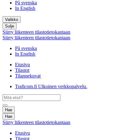
På svenska
In English
Valikko
Sulje
Siirry liikenteen tilastotietokantaan
Siirry liikenteen tilastotietokantaan
På svenska
In English
Etusivu
Tilastot
Tilannekuvat
Traficom.fi
Ulkoinen verkkopalvelu.
Hae
Hae
Siirry liikenteen tilastotietokantaan
Etusivu
Tilastot