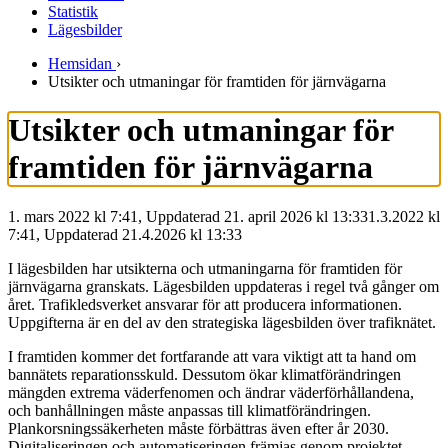
Statistik
Lägesbilder
Hemsidan
›
Utsikter och utmaningar för framtiden för järnvägarna
Utsikter och utmaningar för
framtiden för järnvägarna
1. mars 2022 kl 7:41, Uppdaterad 21. april 2026 kl 13:33
1.3.2022
kl
7:41
,
Uppdaterad
21.4.2026
kl
13:33
I lägesbilden har utsikterna och utmaningarna för framtiden för
järnvägarna granskats. Lägesbilden uppdateras i regel två gånger om
året. Trafikledsverket ansvarar för att producera informationen.
Uppgifterna är en del av den strategiska lägesbilden över trafiknätet.
I framtiden kommer det fortfarande att vara viktigt att ta hand om
bannätets reparationsskuld. Dessutom ökar klimatförändringen
mängden extrema väderfenomen och ändrar väderförhållandena,
och banhållningen måste anpassas till klimatförändringen.
Plankorsningssäkerheten måste förbättras även efter år 2030.
Digitaliseringen och automatiseringen främjas genom projektet