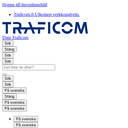
Hoppa till huvudinnehåll
Traficom.fi
Ulkoinen verkkopalvelu.
Data Traficom
Sök
Stäng
Sök
Sök
Sök
Sök
På svenska
Stäng
På svenska
På svenska
På svenska
På svenska