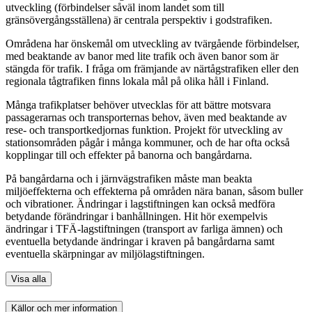
utveckling (förbindelser såväl inom landet som till
gränsövergångsställena) är centrala perspektiv i godstrafiken.
Områdena har önskemål om utveckling av tvärgående förbindelser,
med beaktande av banor med lite trafik och även banor som är
stängda för trafik. I fråga om främjande av närtågstrafiken eller den
regionala tågtrafiken finns lokala mål på olika håll i Finland.
Många trafikplatser behöver utvecklas för att bättre motsvara
passagerarnas och transporternas behov, även med beaktande av
rese- och transportkedjornas funktion. Projekt för utveckling av
stationsområden pågår i många kommuner, och de har ofta också
kopplingar till och effekter på banorna och bangårdarna.
På bangårdarna och i järnvägstrafiken måste man beakta
miljöeffekterna och effekterna på områden nära banan, såsom buller
och vibrationer. Ändringar i lagstiftningen kan också medföra
betydande förändringar i banhållningen. Hit hör exempelvis
ändringar i TFÄ-lagstiftningen (transport av farliga ämnen) och
eventuella betydande ändringar i kraven på bangårdarna samt
eventuella skärpningar av miljölagstiftningen.
Visa alla
Källor och mer information