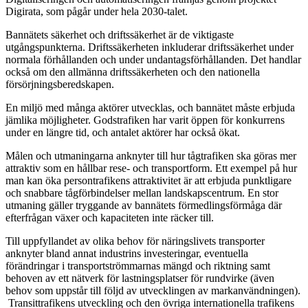
Digirata, som pågår under hela 2030-talet.
Bannätets säkerhet och driftssäkerhet är de viktigaste
utgångspunkterna. Driftssäkerheten inkluderar driftssäkerhet under
normala förhållanden och under undantagsförhållanden. Det handlar
också om den allmänna driftssäkerheten och den nationella
försörjningsberedskapen.
En miljö med många aktörer utvecklas, och bannätet måste erbjuda
jämlika möjligheter. Godstrafiken har varit öppen för konkurrens
under en längre tid, och antalet aktörer har också ökat.
Målen och utmaningarna anknyter till hur tågtrafiken ska göras mer
attraktiv som en hållbar rese- och transportform. Ett exempel på hur
man kan öka persontrafikens attraktivitet är att erbjuda punktligare
och snabbare tågförbindelser mellan landskapscentrum. En stor
utmaning gäller tryggande av bannätets förmedlingsförmåga där
efterfrågan växer och kapaciteten inte räcker till.
Till uppfyllandet av olika behov för näringslivets transporter
anknyter bland annat industrins investeringar, eventuella
förändringar i transportströmmarnas mängd och riktning samt
behoven av ett nätverk för lastningsplatser för rundvirke (även
behov som uppstår till följd av utvecklingen av markanvändningen).
Transittrafikens utveckling och den övriga internationella trafikens