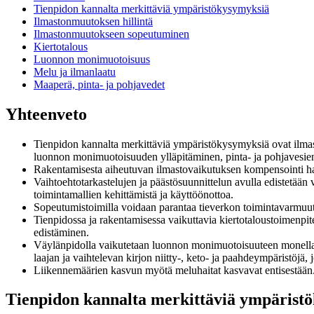
Tienpidon kannalta merkittäviä ympäristökysymyksiä
Ilmastonmuutoksen hillintä
Ilmastonmuutokseen sopeutuminen
Kiertotalous
Luonnon monimuotoisuus
Melu ja ilmanlaatu
Maaperä, pinta- ja pohjavedet
Yhteenveto
Tienpidon kannalta merkittäviä ympäristökysymyksiä ovat ilmast
luonnon monimuotoisuuden ylläpitäminen, pinta- ja pohjavesien
Rakentamisesta aiheutuvan ilmastovaikutuksen kompensointi han
Vaihtoehtotarkastelujen ja päästösuunnittelun avulla edistetään v
toimintamallien kehittämistä ja käyttöönottoa.
Sopeutumistoimilla voidaan parantaa tieverkon toimintavarmuutta
Tienpidossa ja rakentamisessa vaikuttavia kiertotaloustoimenpi
edistäminen.
Väylänpidolla vaikutetaan luonnon monimuotoisuuteen monella tava
laajan ja vaihtelevan kirjon niitty-, keto- ja paahdeympäristöjä
Liikennemäärien kasvun myötä meluhaitat kasvavat entisestään.
Tienpidon kannalta merkittäviä ympärist