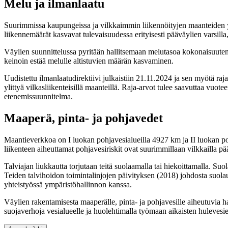
Melu ja ilmanlaatu
Suurimmissa kaupungeissa ja vilkkaimmin liikennöityjen maanteiden y
liikennemäärät kasvavat tulevaisuudessa erityisesti pääväylien varsilla
Väylien suunnittelussa pyritään hallitsemaan melutasoa kokonaisuuten
keinoin estää melulle altistuvien määrän kasvaminen.
Uudistettu ilmanlaatudirektiivi julkaistiin 21.11.2024 ja sen myötä raj
ylittyä vilkasliikenteisillä maanteillä. Raja-arvot tulee saavuttaa vuo
etenemissuunnitelma.
Maaperä, pinta- ja pohjavedet
Maantieverkkoa on I luokan pohjavesialueilla 4927 km ja II luokan po
liikenteen aiheuttamat pohjavesiriskit ovat suurimmillaan vilkkailla pä
Talviajan liukkautta torjutaan teitä suolaamalla tai hiekoittamalla. 
Teiden talvihoidon toimintalinjojen päivityksen (2018) johdosta suola
yhteistyössä ympäristöhallinnon kanssa.
Väylien rakentamisesta maaperälle, pinta- ja pohjavesille aiheutuvia hait
suojaverhoja vesialueelle ja huolehtimalla työmaan aikaisten hulevesie