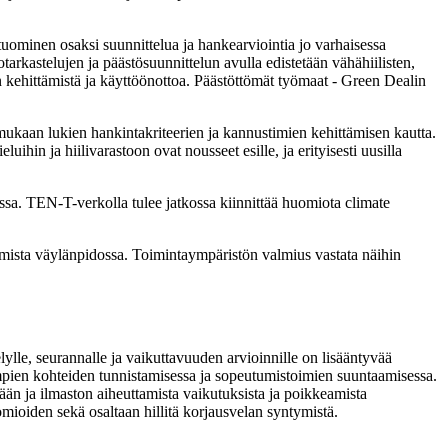
ominen osaksi suunnittelua ja hankearviointia jo varhaisessa
rkastelujen ja päästösuunnittelun avulla edistetään vähähiilisten,
en kehittämistä ja käyttöönottoa. Päästöttömät työmaat - Green Dealin
 mukaan lukien hankintakriteerien ja kannustimien kehittämisen kautta.
hin ja hiilivarastoon ovat nousseet esille, ja erityisesti uusilla
sa. TEN-T-verkolla tulee jatkossa kiinnittää huomiota climate
umista väylänpidossa. Toimintaympäristön valmius vastata näihin
ylle, seurannalle ja vaikuttavuuden arvioinnille on lisääntyvää
simpien kohteiden tunnistamisessa ja sopeutumistoimien suuntaamisessa.
sään ja ilmaston aiheuttamista vaikutuksista ja poikkeamista
huomioiden sekä osaltaan hillitä korjausvelan syntymistä.