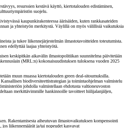
tävyys, resurssien kestävä käyttö, kiertotalouden edistäminen,
lttuuriympäristön suojelu.
iivistyvässä kaupunkirakenteessa äärisäiden, kuten rankkasateiden
nnan ja yhteistyön merkitystä. Väylillä on myös välillisiä vaikutuksia
eista ja tukee liikennejärjestelmän ilmastotavoitteiden toteutumista.
n edellyttää laajaa yhteistyötä.
aisen keskipitkän aikavälin ilmastopolitiikan suunnitelma päivitetään
 rakennuslain (MRL:n) kokonaisuudistuksen tuloksena vuoden 2025
edistetään muun muassa kiertotalouden green deal-sitoumuksilla.
Kansallisen biodiversiteettistrategian ja toimintaohjelman valmistelu
ministeriön johdolla valmistellaan ehdotusta valtioneuvoston
eltaan merkittävimmille hankinnoille tavoitteet hiilijalanjäljen,
 kesken. Rakentamisesta aiheutuvan ilmastovaikutuksen kompensointi
, jos liikennemäärät ja/tai nopeudet kasvavat