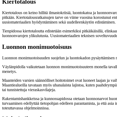
Kiertotalous
Kiertotalous on keino hillitä ilmastokriisiä, luontokatoa ja luonnonv
pitkään. Kiertotalousratkaisujen tarve on viime vuosina korostunut ent
uusiomateriaalien hyödyntäminen sekä uudelleenkäytön edistäminen.
Tienpidossa kiertotaloutta edistetään esimerkiksi pitkäikäisillä, elink
luonnonvarojen ylikulutusta. Uusiomateriaalien teknisen soveltuvuuden
Luonnon monimuotoisuus
Luonnon monimuotoisuuden suojelun ja luontokadon pysäyttämisen 
Väylänpidolla vaikutetaan luonnon monimuotoisuuteen monella tavalla ja 
menetys.
Maanteiden varsien säännölliset hoitotoimet ovat luoneet laajan ja va
Maantiealueilla tavataan myös uhanalaista lajistoa, kuten paahdeympäristö
tai tunnistettuja vieraskasvilajeja.
Rakentamishankkeissa ja kunnossapidossa otetaan luonnonarvot huo
turvaaminen edellyttää tietopohjan edelleen parantamista, ja että asia 
toteuttavassa ohjelmoinnissa.