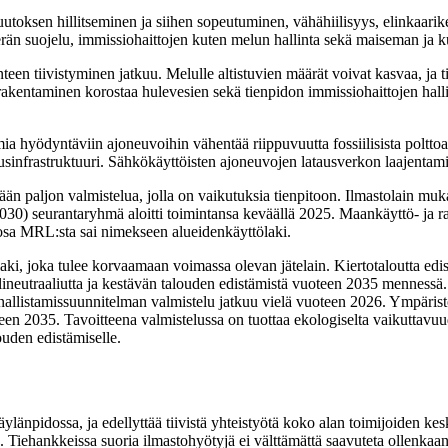
oksen hillitseminen ja siihen sopeutuminen, vähähiilisyys, elinkaarikes
n suojelu, immissiohaittojen kuten melun hallinta sekä maiseman ja ku
n tiivistyminen jatkuu. Melulle altistuvien määrät voivat kasvaa, ja t
 rakentaminen korostaa hulevesien sekä tienpidon immissiohaittojen halli
 hyödyntäviin ajoneuvoihin vähentää riippuvuutta fossiilisista polttoain
nfrastruktuuri. Sähkökäyttöisten ajoneuvojen latausverkon laajentamine
än paljon valmistelua, jolla on vaikutuksia tienpitoon. Ilmastolain muk
30) seurantaryhmä aloitti toimintansa keväällä 2025. Maankäyttö- ja
 osa MRL:sta sai nimekseen alueidenkäyttölaki.
uslaki, joka tulee korvaamaan voimassa olevan jätelain. Kiertotaloutta 
lineutraaliutta ja kestävän talouden edistämistä vuoteen 2035 mennessä. 
allistamissuunnitelman valmistelu jatkuu vielä vuoteen 2026. Ympäristö
teen 2035. Tavoitteena valmistelussa on tuottaa ekologiselta vaikuttavuud
ouden edistämiselle.
äylänpidossa, ja edellyttää tiivistä yhteistyötä koko alan toimijoiden
. Tiehankkeissa suoria ilmastohyötyjä ei välttämättä saavuteta ollenkaan