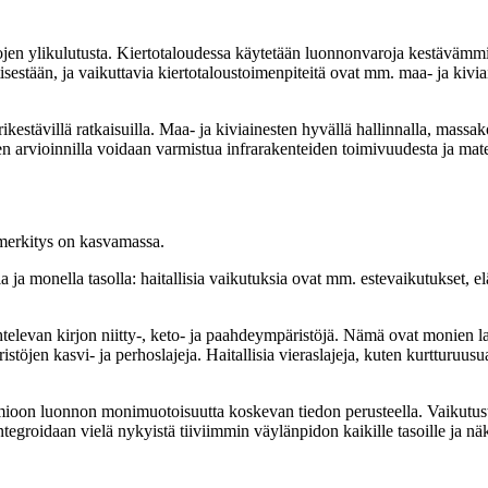
arojen ylikulutusta. Kiertotaloudessa käytetään luonnonvaroja kestävämm
isestään, ja vaikuttavia kiertotaloustoimenpiteitä ovat mm. maa- ja kivi
aarikestävillä ratkaisuilla. Maa- ja kiviainesten hyvällä hallinnalla, ma
 arvioinnilla voidaan varmistua infrarakenteiden toimivuudesta ja materi
merkitys on kasvamassa.
monella tasolla: haitallisia vaikutuksia ovat mm. estevaikutukset, eläin
ihtelevan kirjon niitty-, keto- ja paahdeympäristöjä. Nämä ovat monien 
jen kasvi- ja perhoslajeja. Haitallisia vieraslajeja, kuten kurtturuusua to
mioon luonnon monimuotoisuutta koskevan tiedon perusteella. Vaikut
integroidaan vielä nykyistä tiiviimmin väylänpidon kaikille tasoille ja n