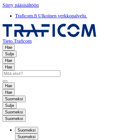
Siirry pääsisältöön
Traficom.fi
Ulkoinen verkkopalvelu.
Tieto.Traficom
Hae
Sulje
Hae
Hae
Hae
Hae
Suomeksi
Sulje
Suomeksi
Suomeksi
Suomeksi
Suomeksi