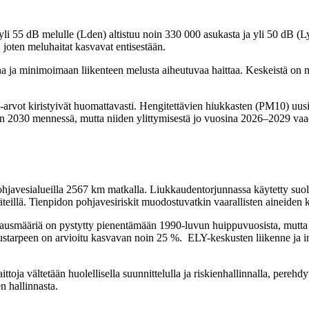
li 55 dB melulle (Lden) altistuu noin 330 000 asukasta ja yli 50 dB 
, joten meluhaitat kasvavat entisestään.
a ja minimoimaan liikenteen melusta aiheutuvaa haittaa. Keskeistä on 
a-arvot kiristyivät huomattavasti. Hengitettävien hiukkasten (PM10) uusi
teen 2030 mennessä, mutta niiden ylittymisestä jo vuosina 2026–2029 vaad
hjavesialueilla 2567 km matkalla. Liukkaudentorjunnassa käytetty suola
äteillä. Tienpidon pohjavesiriskit muodostuvatkin vaarallisten aineiden 
Suolausmääriä on pystytty pienentämään 1990-luvun huippuvuosista, mutta
ustarpeen on arvioitu kasvavan noin 25 %. ELY-keskusten liikenne ja inf
toja vältetään huolellisella suunnittelulla ja riskienhallinnalla, perehdyt
n hallinnasta.