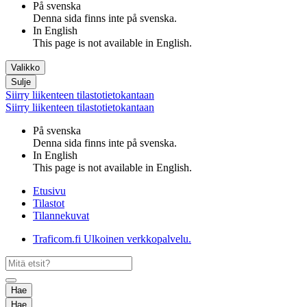
På svenska
Denna sida finns inte på svenska.
In English
This page is not available in English.
Valikko
Sulje
Siirry liikenteen tilastotietokantaan
Siirry liikenteen tilastotietokantaan
På svenska
Denna sida finns inte på svenska.
In English
This page is not available in English.
Etusivu
Tilastot
Tilannekuvat
Traficom.fi
Ulkoinen verkkopalvelu.
Hae
Hae