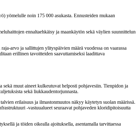
(Lyö) yömelulle noin 175 000 asukasta. Ennusteiden mukaan
meluhaittojen ennaltaehkäisy ja maankäytön sekä väylien suunnittelun
 raja-arvo ja sallittujen ylityspäivien määrä vuodessa on vaarassa
itaan erillinen tavoitteiden saavuttamiseksi laadittava
 sekä muut aineet kulkeutuvat helposti pohjavesiin. Tienpidon ja
kuljetuksista sekä liukkaudentorjunnasta.
 talvien erilaisuus ja ilmastonmuutos näkyy käytetyn suolan määrissä.
rastruktuuri -vastuualueet seuraavat pohjaveden kloridipitoisuutta
yksellä ja töiden oikealla ajoituksella, asentamalla tarvittaessa