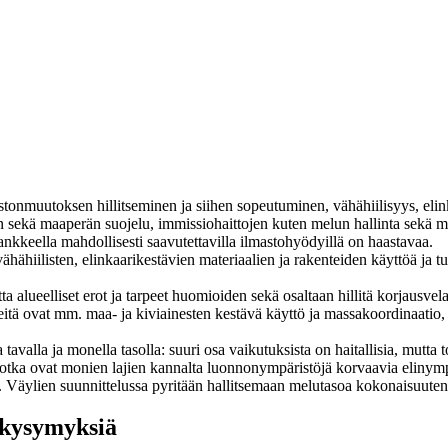
onmuutoksen hillitseminen ja siihen sopeutuminen, vähähiilisyys, elink
 sekä maaperän suojelu, immissiohaittojen kuten melun hallinta sekä m
kkeella mahdollisesti saavutettavilla ilmastohyödyillä on haastavaa.
ähähiilisten, elinkaarikestävien materiaalien ja rakenteiden käyttöä ja t
 alueelliset erot ja tarpeet huomioiden sekä osaltaan hillitä korjausvel
teitä ovat mm. maa- ja kiviainesten kestävä käyttö ja massakoordinaati
lla ja monella tasolla: suuri osa vaikutuksista on haitallisia, mutta t
, jotka ovat monien lajien kannalta luonnonympäristöjä korvaavia elinymp
 Väylien suunnittelussa pyritään hallitsemaan melutasoa kokonaisuuten
ökysymyksiä