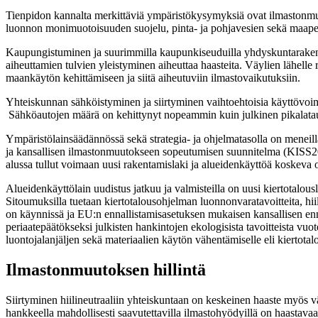
Tienpidon kannalta merkittäviä ympäristökysymyksiä ovat ilmastonmuut
luonnon monimuotoisuuden suojelu, pinta- ja pohjavesien sekä maaperä
Kaupungistuminen ja suurimmilla kaupunkiseuduilla yhdyskuntarakentee
aiheuttamien tulvien yleistyminen aiheuttaa haasteita. Väylien lähelle
maankäytön kehittämiseen ja siitä aiheutuviin ilmastovaikutuksiin.
Yhteiskunnan sähköistyminen ja siirtyminen vaihtoehtoisia käyttövoimia
Sähköautojen määrä on kehittynyt nopeammin kuin julkinen pikalatausi
Ympäristölainsäädännössä sekä strategia- ja ohjelmatasolla on meneillä
ja kansallisen ilmastonmuutokseen sopeutumisen suunnitelma (KISS20
alussa tullut voimaan uusi rakentamislaki ja alueidenkäyttöä koskeva
Alueidenkäyttölain uudistus jatkuu ja valmisteilla on uusi kiertotalo
Sitoumuksilla tuetaan kiertotalousohjelman luonnonvaratavoitteita, hii
on käynnissä ja EU:n ennallistamisasetuksen mukaisen kansallisen enn
periaatepäätökseksi julkisten hankintojen ekologisista tavoitteista vuo
luontojalanjäljen sekä materiaalien käytön vähentämiselle eli kiertotal
Ilmastonmuutoksen hillintä
Siirtyminen hiilineutraaliin yhteiskuntaan on keskeinen haaste myös v
hankkeella mahdollisesti saavutettavilla ilmastohyödyillä on haastavaa