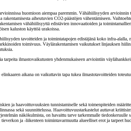
rvioinnissa huomioon aiempaa paremmin. Vähähiilisyyden arvioinnin tu
a rakentamisesta aiheutuvien CO2-päästöjen vähentämiseen. Vaihtoehtota
arakentamisen vähähiilisyyttä edistävien innovaatioiden ja toimintamalli
öisen kaluston käyttöä urakoissa.
ilisyyden tavoitteiden ja toimintatapojen edistäjänä koko infra-alalla,
rkkinoiden toimivuus. Väylärakentamisen vaikutukset linjauksen hiilinielui
utuksia.
 tarpeita ilmastovaikutusten yhdenmukaiseen arviointiin väylähankkeis
elinkaaren aikana on vaikuttavin tapa tukea ilmastotavoitteiden toteut
kien ja haavoittuvuuksien tunnistamiselle sekä toimenpiteiden määrittel
linnassa sekä suunnittelussa. Haavoittuvuustarkastelut auttavat kriitti
ejärjestelmän näkökulmista, on havaittu tarve tarkemmalle tiedonkeruulle 
 tieverkon ja -liikenteen toimintavarmuutta alueelliset erot ja tarpeet 