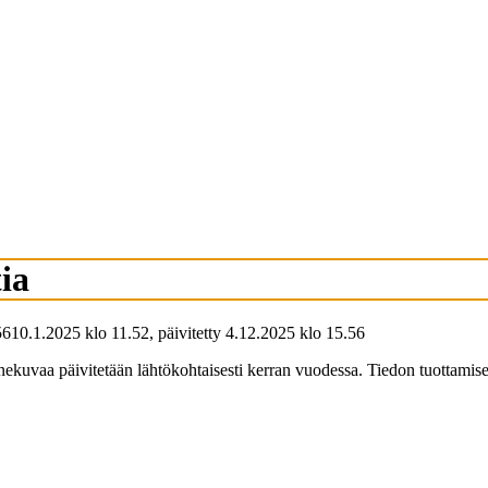
ia
56
10.1.2025
klo
11.52
,
päivitetty
4.12.2025
klo
15.56
kuvaa päivitetään lähtökohtaisesti kerran vuodessa. Tiedon tuottamises