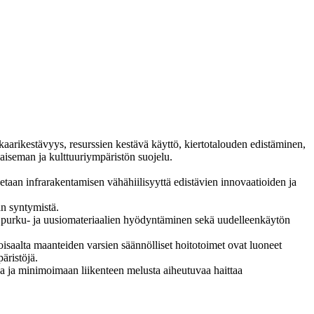
aarikestävyys, resurssien kestävä käyttö, kiertotalouden edistäminen,
aiseman ja kulttuuriympäristön suojelu.
uetaan infrarakentamisen vähähiilisyyttä edistävien innovaatioiden ja
an syntymistä.
o, purku- ja uusiomateriaalien hyödyntäminen sekä uudelleenkäytön
oisaalta maanteiden varsien säännölliset hoitotoimet ovat luoneet
äristöjä.
a ja minimoimaan liikenteen melusta aiheutuvaa haittaa