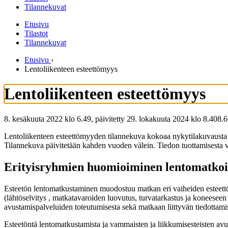
Tilannekuvat
Etusivu
Tilastot
Tilannekuvat
Etusivu
›
Lentoliikenteen esteettömyys
Lentoliikenteen esteettömyys
8. kesäkuuta 2022 klo 6.49, päivitetty 29. lokakuuta 2024 klo 8.40
8.6
Lentoliikenteen esteettömyyden tilannekuva kokoaa nykytilakuvausta 
Tilannekuva päivitetään kahden vuoden välein. Tiedon tuottamisesta va
Erityisryhmien huomioiminen lentomatkoi
Esteetön lentomatkustaminen muodostuu matkan eri vaiheiden esteettö
(lähtöselvitys , matkatavaroiden luovutus, turvatarkastus ja koneesee
avustamispalveluiden toteutumisesta sekä matkaan liittyvän tiedottami
Esteetöntä lentomatkustamista ja vammaisten ja liikkumisesteisten avu