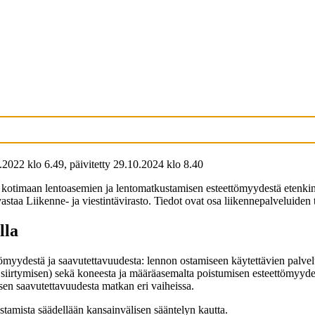
.2022
klo
6.49
,
päivitetty
29.10.2024
klo
8.40
kotimaan lentoasemien ja lentomatkustamisen esteettömyydestä etenkin 
staa Liikenne- ja viestintävirasto. Tiedot ovat osa liikennepalveluiden
lla
myydestä ja saavutettavuudesta: lennon ostamiseen käytettävien palvelu
n siirtymisen) sekä koneesta ja määräasemalta poistumisen esteettömyyd
sen saavutettavuudesta matkan eri vaiheissa.
stamista säädellään kansainvälisen sääntelyn kautta.