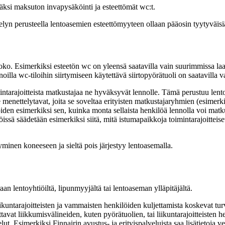
äksi maksuton invapysäköinti ja esteettömät wc:t.
lyn perusteella lentoasemien esteettömyyteen ollaan pääosin tyytyväisi
. Esimerkiksi esteetön wc on yleensä saatavilla vain suurimmissa laaja
noilla wc-tiloihin siirtymiseen käytettävä siirtopyörätuoli on saatavil
mintarajoitteista matkustajaa ne hyväksyvät lennolle. Tämä perustuu le
enettelytavat, joita se soveltaa erityisten matkustajaryhmien (esimerkiks
en esimerkiksi sen, kuinka monta sellaista henkilöä lennolla voi matkust
issä säädetään esimerkiksi siitä, mitä istumapaikkoja toimintarajoitteiset
minen koneeseen ja sieltä pois järjestyy lentoasemalla.
an lentoyhtiöiltä, lipunmyyjältä tai lentoaseman ylläpitäjältä.
kuntarajoitteisten ja vammaisten henkilöiden kuljettamista koskevat tu
tavat liikkumisvälineiden, kuten pyörätuolien, tai liikuntarajoitteisten 
lut. Esimerkiksi Finnairin avustus- ja erityispalveluista saa lisätietoja 