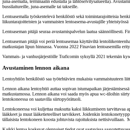
juna-asemalla, terminaalin edustalla ja lähtöselvitysalueella). Avustamis
bussilaitureille, juna-asemalle tai takseille.
Lentoasemalla työskentelevä henkilöstö sekä toimintarajoitteisia henk
liikuntarajoitteisten ja vammaisten lentoasema-avustajille yhteisty
Lentoaseman pitäjä seuraa avustamispalvelun laatua säännöllisesti. Fin
Lentoaseman pitäjä voi periä lentoasemaa käyttäviltä lentoliikenteenha
matkustajan lipun hinnassa. Vuonna 2022 Finavian lentoasemilla eri
Vammais- ja vanhusjärjestöille Traficomin syksyllä 2021 tekemän kyse
Avustaminen lennon aikana
Lentoyhtiön henkilöstö saa työtehtävien mukaista vammaistuuteen liit
Lennon aikana lentoyhtiö auttaa sopivan istumapaikan järjestämisessä 
matkustamossa. Lennon aikana voi saada myös apua wc-tiloihin siirty
lentokoneessa on saatavilla siirtopyörätuoli.
Lentokoneessa voi kuljettaa maksutta kaksi liikkumiseen tarvittavaa apu
lääkkeet ja muut lääketieteelliset tarvikkeet. Joidenkin lentokonetyypp
tällaisista lentokoneen koosta johtuvista rajoituksista nettisivuillaan.
Kaikki lentoa koskevat olennaiset tiedot ovat saatavissa saavutettavas