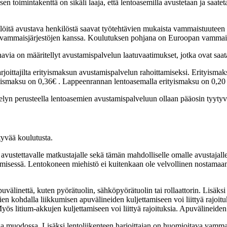
en toimintakenttä on sikäli laaja, että lentoasemilla avustetaan ja saatet
ilöitä avustava henkilöstä saavat työtehtävien mukaista vammaistuuteen 
össä vammaisjärjestöjen kanssa. Koulutuksen pohjana on Euroopan vamma
avia on määritellyt avustamispalvelun laatuvaatimukset, jotka ovat saat
rjoittajilta erityismaksun avustamispalvelun rahoittamiseksi. Erityismak
tyismaksu on 0,36€ . Lappeenrannan lentoasemalla erityismaksu on 0,2
lyn perusteella lentoasemien avustamispalveluun ollaan pääosin tyytyv
tyvää koulutusta.
avustettavalle matkustajalle sekä tämän mahdolliselle omalle avustajall
misessä. Lentokoneen miehistö ei kuitenkaan ole velvollinen nostamaan
välinettä, kuten pyörätuolin, sähköpyörätuolin tai rollaattorin. Lisäksi
ien kohdalla liikkumisen apuvälineiden kuljettamiseen voi liittyä rajoit
 Myös litium-akkujen kuljettamiseen voi liittyä rajoituksia. Apuvälineiden
sa muodossa. Lisäksi lentoliikenteen harjoittajan on huomioitava vammaist