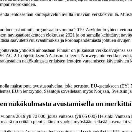
ä ympärivuorokauden.
dä lentoaseman karttapalvelun avulla Finavian verkkosivuilla. Muista len
linen asiantuntijaorganisaatio vuonna 2019. Arvioinnin yhteenvetona tode
ton navigaatiorakenteen elokuussa 2021 ja on samalla kehittänyt naviga
ttisiä saavutettavuusvaatimuksia ja koronapandemiasta johtuen sivujen 
joittavista yhtiöistä ainoastaan Finnair on julkaissut verkkosivujensa s
 WCAG 2.1-ohjeistuksen AA-tason kriteerit. Norwegianin verkkosivuista
joten matkustajien näkökulmasta erilaisten lentojen varaamiseen käytettäv
lennolla maksutonta avustuspalvelua, joka perustuu EU-asetukseen (EY) N
 lentää EU:n lentoyhtiö. Sääntöjä sovelletaan myös Norjaan, Sveitsiin ja 
n näkökulmasta avustamisella on merkittä
vuonna 2019 yli 70 000, joista valtaosa (yli 65 000) Helsinki-Vantaan
ärä on erittäin pieni ja tämän vuoksi myöskään selkeää kasvua tai vähe
äliaikaisesti. Avustamispalvelua voivat saada esimerkiksi iäkkäät matkust