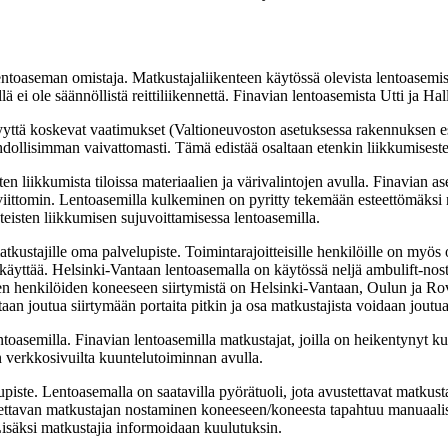
entoaseman omistaja. Matkustajaliikenteen käytössä olevista lentoasem
ei ole säännöllistä reittiliikennettä. Finavian lentoasemista Utti ja Hall
myyttä koskevat vaatimukset (Valtioneuvoston asetuksessa rakennuksen e
mahdollisimman vaivattomasti. Tämä edistää osaltaan etenkin liikkumisestei
iikkumista tiloissa materiaalien ja värivalintojen avulla. Finavian ase
ttomin. Lentoasemilla kulkeminen on pyritty tekemään esteettömäksi niin
teisten liikkumisen sujuvoittamisessa lentoasemilla.
kustajille oma palvelupiste. Toimintarajoitteisille henkilöille on myös 
at käyttää. Helsinki-Vantaan lentoasemalla on käytössä neljä ambulift-nos
sten henkilöiden koneeseen siirtymistä on Helsinki-Vantaan, Oulun ja Ro
n joutua siirtymään portaita pitkin ja osa matkustajista voidaan jout
entoasemilla. Finavian lentoasemilla matkustajat, joilla on heikentynyt 
n verkkosivuilta kuuntelutoiminnan avulla.
iste. Lentoasemalla on saatavilla pyörätuoli, jota avustettavat matkust
ettavan matkustajan nostaminen koneeseen/koneesta tapahtuu manuaalise
Lisäksi matkustajia informoidaan kuulutuksin.