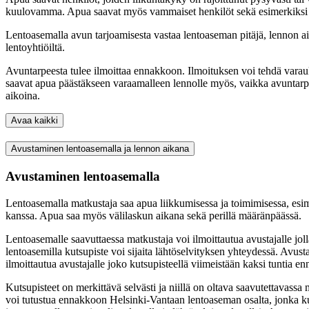
kuulovamma. Apua saavat myös vammaiset henkilöt sekä esimerkiksi aut
Lentoasemalla avun tarjoamisesta vastaa lentoaseman pitäjä, lennon ai
lentoyhtiöiltä.
Avuntarpeesta tulee ilmoittaa ennakkoon. Ilmoituksen voi tehdä varauk
saavat apua päästäkseen varaamalleen lennolle myös, vaikka avuntarpe
aikoina.
Avaa kaikki
Avustaminen lentoasemalla ja lennon aikana
Avustaminen lentoasemalla
Lentoasemalla matkustaja saa apua liikkumisessa ja toimimisessa, esim
kanssa. Apua saa myös välilaskun aikana sekä perillä määränpäässä.
Lentoasemalle saavuttaessa matkustaja voi ilmoittautua avustajalle jolla
lentoasemilla kutsupiste voi sijaita lähtöselvityksen yhteydessä. Avu
ilmoittautua avustajalle joko kutsupisteellä viimeistään kaksi tuntia e
Kutsupisteet on merkittävä selvästi ja niillä on oltava saavutettavassa
voi tutustua ennakkoon Helsinki-Vantaan lentoaseman osalta, jonka kut