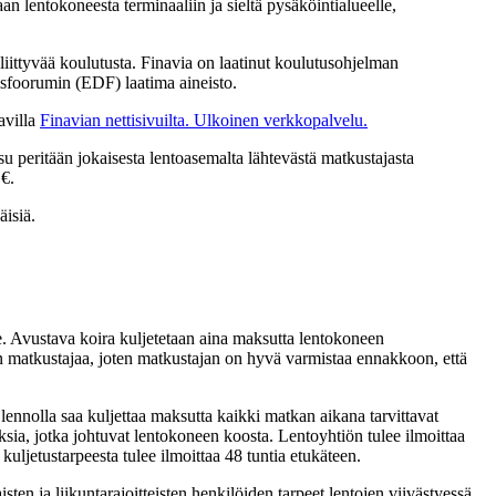
aan lentokoneesta terminaaliin ja sieltä pysäköintialueelle,
liittyvää koulutusta. Finavia on laatinut koulutusohjelman
isfoorumin (EDF) laatima aineisto.
avilla
Finavian nettisivuilta.
Ulkoinen verkkopalvelu.
su peritään jokaisesta lentoasemalta lähtevästä matkustajasta
0 €.
äisiä.
e. Avustava koira kuljetetaan aina maksutta lentokoneen
 matkustajaa, joten matkustajan on hyvä varmistaa ennakkoon, että
 lennolla saa kuljettaa maksutta kaikki matkan aikana tarvittavat
uksia, jotka johtuvat lentokoneen koosta. Lentoyhtiön tulee ilmoittaa
 kuljetustarpeesta tulee ilmoittaa 48 tuntia etukäteen.
en ja liikuntarajoitteisten henkilöiden tarpeet lentojen viivästyessä