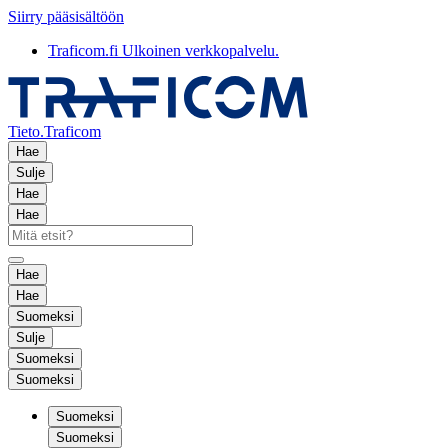
Siirry pääsisältöön
Traficom.fi
Ulkoinen verkkopalvelu.
Tieto.Traficom
Hae
Sulje
Hae
Hae
Hae
Hae
Suomeksi
Sulje
Suomeksi
Suomeksi
Suomeksi
Suomeksi