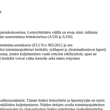
ä.
runkokoneissa. Lentoyhtiöiden välillä on eroja siinä, millaisia
la vain suuremmissa lentokoneissa (A330 ja A350).
ntotoiminta-asetukseen (EU) N:o 965/2012 ja sen
i toimintarajoitteiset henkilöt, sylilapset ja yksinmatkustavat lapset)
aa, joiden kuljettaminen vaatii erityisiä edellytyksiä, apua tai
 henkilöt voivat valita lennolle sekä miten erityisten
rvallisuussäännöt. Tämän lisäksi lentoyhtiön ja lipunmyyjän on myös
henkilöiden kuljettamiseen. Näiden tietojen avulla toimintarajoitteinen
verkkosivujen (ja chat-palvelun) lisäksi puhelimitse (paikallispuhelun