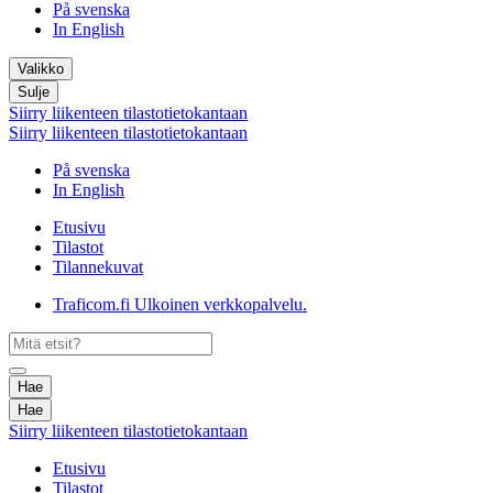
På svenska
In English
Valikko
Sulje
Siirry liikenteen tilastotietokantaan
Siirry liikenteen tilastotietokantaan
På svenska
In English
Etusivu
Tilastot
Tilannekuvat
Traficom.fi
Ulkoinen verkkopalvelu.
Hae
Hae
Siirry liikenteen tilastotietokantaan
Etusivu
Tilastot