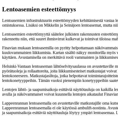
Lentoasemien esteettömyys
Lentoasemien infrastruktuurin esteettömyyden kehittämisestä vastaa l
omistuksessa. Lisäksi on Mikkelin ja Seinäjoen lentoasemat, mutta niillä 
Lentoasemien esteettömyyttä säätelee julkisten rakennusten esteettö
rakennettu niin, että suuret ihmisvirrat kulkevat ja toimivat tiloissa 
Finavian mukaan lentoasemilla on pyritty helpottamaan näkövammaisten l
kuulovammaisten liikkumista. Kartan sisältö näkyy monitorilla myös vii
käyttäen. Avustamisella on merkittävä rooli vammaisten ja liikkumises
Helsinki-Vantaan lentoaseman lähtöselvitysaulassa on avustettaville mat
pyörätuoleja ja rollaattoreita, joita liikkumisesteiset matkustajat voiv
lentokoneeseen. Matkustajasiltoja, jotka helpottavat toimintarajoittei
lentokonetyyppeihin. Tämän vuoksi pienempiin konetyyppeihin saatetaa
Lentojen lähtö- ja saapumisaikoja esittäviä näyttötauluja on kaikilla l
avulla ja näkövammaiset voivat kuunnella lentojen aikataulut Finavia
Lappeenrannan lentoasemalla on avustettaville matkustajille oma kutsup
Lappeenrannan lentoasemalla ei ole käytössä ambulift-nostinta. Avust
ja saapumisaikoja esittäviä näyttötauluja löytyy ympäri lentoasemaa. 