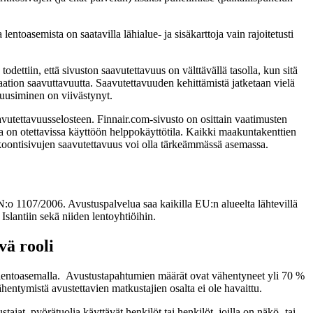
toasemista on saatavilla lähialue- ja sisäkarttoja vain rajoitetusti
ttiin, että sivuston saavutettavuus on välttävällä tasolla, kun sitä
ation saavuttavuutta. Saavutettavuuden kehittämistä jatketaan vielä
uusiminen on viivästynyt.
aavutettavuusselosteen. Finnair.com-sivusto on osittain vaatimusten
 on otettavissa käyttöön helppokäyttötila. Kaikki maakuntakenttien
ien koontisivujen saavutettavuus voi olla tärkeämmässä asemassa.
:o 1107/2006. Avustuspalvelua saa kaikilla EU:n alueelta lähtevillä
Islantiin sekä niiden lentoyhtiöihin.
vä rooli
 lentoasemalla. Avustustapahtumien määrät ovat vähentyneet yli 70 %
ntymistä avustettavien matkustajien osalta ei ole havaittu.
ajat, pyörätuolia käyttävät henkilöt tai henkilöt, joilla on näkö- tai