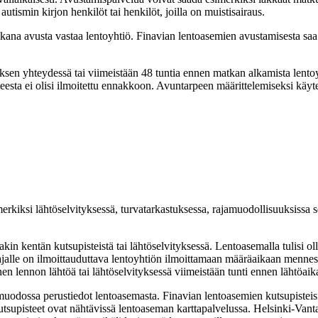
ismin kirjon henkilöt tai henkilöt, joilla on muistisairaus.
kana avusta vastaa lentoyhtiö. Finavian lentoasemien avustamisesta saa
sen yhteydessä tai viimeistään 48 tuntia ennen matkan alkamista lentoyh
esta ei olisi ilmoitettu ennakkoon. Avuntarpeen määrittelemiseksi käy
erkiksi lähtöselvityksessä, turvatarkastuksessa, rajamuodollisuuksissa
kin kentän kutsupisteistä tai lähtöselvityksessä. Lentoasemalla tulisi ol
stajalle on ilmoittauduttava lentoyhtiön ilmoittamaan määräaikaan menne
nnen lennon lähtöä tai lähtöselvityksessä viimeistään tunti ennen lähtöai
 muodossa perustiedot lentoasemasta. Finavian lentoasemien kutsupisteisii
supisteet ovat nähtävissä lentoaseman karttapalvelussa. Helsinki-Vantaa