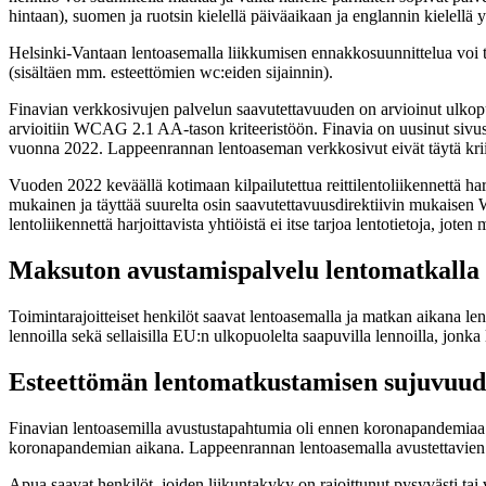
hintaan), suomen ja ruotsin kielellä päiväaikaan ja englannin kielell
Helsinki-Vantaan lentoasemalla liikkumisen ennakkosuunnittelua voi teh
(sisältäen mm. esteettömien wc:eiden sijainnin).
Finavian verkkosivujen palvelun saavutettavuuden on arvioinut ulkopuo
arvioitiin WCAG 2.1 AA-tason kriteeristöön. Finavia on uusinut sivus
vuonna 2022. Lappeenrannan lentoaseman verkkosivut eivät täytä krii
Vuoden 2022 keväällä kotimaan kilpailutettua reittilentoliikennettä har
mukainen ja täyttää suurelta osin saavutettavuusdirektiivin mukaisen
lentoliikennettä harjoittavista yhtiöistä ei itse tarjoa lentotietoja, 
Maksuton avustamispalvelu lentomatkalla
Toimintarajoitteiset henkilöt saavat lentoasemalla ja matkan aikana 
lennoilla sekä sellaisilla EU:n ulkopuolelta saapuvilla lennoilla, jonka
Esteettömän lentomatkustamisen sujuvuude
Finavian lentoasemilla avustustapahtumia oli ennen koronapandemiaa 
koronapandemian aikana. Lappeenrannan lentoasemalla avustettavien mä
Apua saavat henkilöt, joiden liikuntakyky on rajoittunut pysyvästi tai v