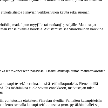
 etukäteistietoa Finavian verkkosivujen kautta sekä suoraan
tiölle, matkalipun myyjälle tai matkanjärjestäjälle. Matkustajat
tetään kansainvälisiä koodeja. Avustamista saa vuorokauden kaikkina
 sekä lentokoneeseen pääsyssä. Lisäksi avustaja auttaa matkatavaroiden
la kutsupiste sekä terminaalin sisä- että ulkopuolella. Pienemmillä
ssä. Jos määräaikaa ei ole sovittu ennakkoon, matkustajan tulee
kaa.
n voi tutustua etukäteen Finavian sivuilta. Parhaiten kutsupisteisiin
n lentoasemalla kutsupisteitä on useita (mm. pysäköintihalleissa,