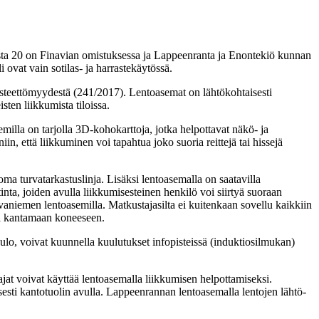
ista 20 on Finavian omistuksessa ja Lappeenranta ja Enontekiö kunnan
i ovat vain sotilas- ja harrastekäytössä.
steettömyydestä (241/2017). Lentoasemat on lähtökohtaisesti
sten liikkumista tiloissa.
milla on tarjolla 3D-kohokarttoja, jotka helpottavat näkö- ja
, että liikkuminen voi tapahtua joko suoria reittejä tai hissejä
oma turvatarkastuslinja. Lisäksi lentoasemalla on saatavilla
tinta, joiden avulla liikkumisesteinen henkilö voi siirtyä suoraan
vaniemen lentoasemilla. Matkustajasilta ei kuitenkaan sovellu kaikkiin
ua kantamaan koneeseen.
kuulo, voivat kuunnella kuulutukset infopisteissä (induktiosilmukan)
ajat voivat käyttää lentoasemalla liikkumisen helpottamiseksi.
sti kantotuolin avulla. Lappeenrannan lentoasemalla lentojen lähtö-