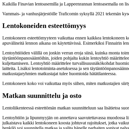
Kaikilla Finavian lentoasemilla ja Lappeenrannan lentoasemalla on lis
Vammais- ja vanhusjärjestöille Traficomin syksyllä 2021 tekemän kyse
Lentokoneiden esteettömyys
Lentokoneen esteettömyyteen vaikuttaa ennen kaikkea lentokoneen koko
apuvälineitä lennon aikana on käytettävissä. Esimerkiksi Finnairin len
Lentoyhtiöiden välillä on jonkin verran eroja siinä, kuinka monta toi
täytäntöönpanosääntöihin, joiden pohjalta kukin lentoyhtiö määrittelee m
kuljettamiseen. Lentoyhtiö määrittelee turvallisuusnäkökohdat huomioid
laitteita. Lisäksi lentotoiminta-asetuksessa ja sen täytäntöönpanosäännö
matkustajaryhmien matkustajat tulee huomioida hätätilanteessa.
Lentokoneen koko voi vaikuttaa myös siihen, miten matkustajien siirty
Matkan suunnittelu ja osto
Lentoliikenteessä esteettömän matkan suunnitteluun saa lisätietoa suora
Lentoyhtiön ja lipunmyyjän on annettava saavutettavassa muodossa lii
julkaistava kaikki lentokoneen koosta johtuvat rajoitukset, jotka vaikut
henkilö voi suunnitella matkaa ja valita hänelle parhaiten sopivat palve