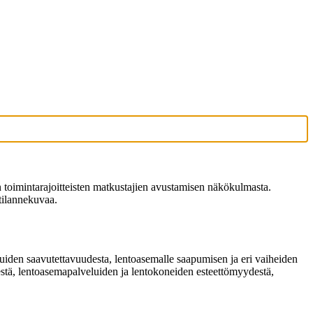
toimintarajoitteisten matkustajien avustamisen näkökulmasta.
 tilannekuvaa.
iden saavutettavuudesta, lentoasemalle saapumisen ja eri vaiheiden
estä, lentoasemapalveluiden ja lentokoneiden esteettömyydestä,