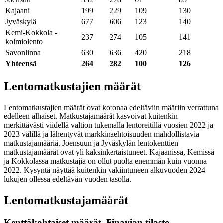
Kajaani
199
229
109
130
Jyväskylä
677
606
123
140
Kemi-Kokkola -
237
274
105
141
kolmiolento
Savonlinna
630
636
420
218
Yhteensä
264
282
100
126
Lentomatkustajien määrät
Lentomatkustajien määrät ovat koronaa edeltäviin määriin verrattuna
edelleen alhaiset. Matkustajamäärät kasvoivat kuitenkin
merkittävästi viidellä valtion tukemalla lentoreitillä vuosien 2022 ja
2023 välillä ja lähentyvät markkinaehtoisuuden mahdollistavia
matkustajamääriä. Joensuun ja Jyväskylän lentokenttien
matkustajamäärät ovat yli kaksinkertaistuneet. Kajaanissa, Kemissä
ja Kokkolassa matkustajia on ollut puolta enemmän kuin vuonna
2022. Kysyntä näyttää kuitenkin vakiintuneen alkuvuoden 2024
lukujen ollessa edeltävän vuoden tasolla.
Lentomatkustajamäärät
Kenttäkohtaiset määrät, Finavian tilasto