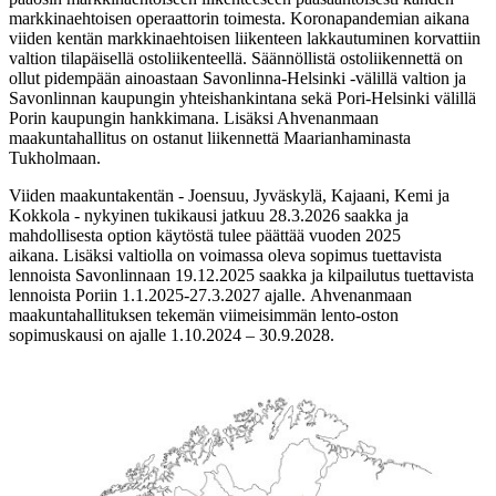
markkinaehtoisen operaattorin toimesta. Koronapandemian aikana
viiden kentän markkinaehtoisen liikenteen lakkautuminen korvattiin
valtion tilapäisellä ostoliikenteellä. Säännöllistä ostoliikennettä on
ollut pidempään ainoastaan Savonlinna-Helsinki -välillä valtion ja
Savonlinnan kaupungin yhteishankintana sekä Pori-Helsinki välillä
Porin kaupungin hankkimana. Lisäksi Ahvenanmaan
maakuntahallitus on ostanut liikennettä Maarianhaminasta
Tukholmaan.
Viiden maakuntakentän - Joensuu, Jyväskylä, Kajaani, Kemi ja
Kokkola - nykyinen tukikausi jatkuu 28.3.2026 saakka ja
mahdollisesta option käytöstä tulee päättää vuoden 2025
aikana. Lisäksi valtiolla on voimassa oleva sopimus tuettavista
lennoista Savonlinnaan 19.12.2025 saakka ja kilpailutus tuettavista
lennoista Poriin 1.1.2025-27.3.2027 ajalle. Ahvenanmaan
maakuntahallituksen tekemän viimeisimmän lento-oston
sopimuskausi on ajalle 1.10.2024 – 30.9.2028.