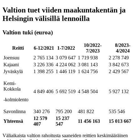
Valtion tuet viiden maakuntakentän ja
Helsingin välisillä lennoilla
Valtion tuki (euroa)
10/2022-
8/2023-
Reitti
6-12/2021
1-7/2022
7/2023
4/2024
Joensuu
2 765 134
3 079 647
1 719 938
2 278 749
Kajaani
3 226 336
4 224 062
3 081 143
3 842 673
Jyväskylä
1 398 255
1 446 119
1 624 756
2 429 567
Kemi-
Kokkola
4 849 406
5 692 519
4 548 504
5 927 132
-kolmiolento
Savonlinna
340 276
795 200
481 822
535 546
12 579
15 237
Yhteensä
11 456 163
15 013 667
407
547
Väliaikaista valtion rahoitusta saaneiden reittien keskimääräinen