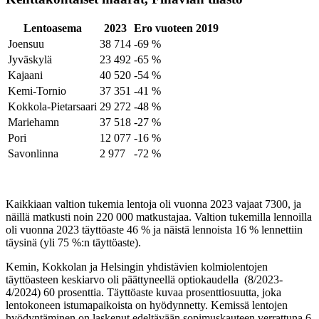
Lentoasema
2023
Ero vuoteen 2019
Joensuu
38 714
-69 %
Jyväskylä
23 492
-65 %
Kajaani
40 520
-54 %
Kemi-Tornio
37 351
-41 %
Kokkola-Pietarsaari
29 272
-48 %
Mariehamn
37 518
-27 %
Pori
12 077
-16 %
Savonlinna
2 977
-72 %
Kaikkiaan valtion tukemia lentoja oli vuonna 2023 vajaat 7300, ja
näillä matkusti noin 220 000 matkustajaa. Valtion tukemilla lennoilla
oli vuonna 2023 täyttöaste 46 % ja näistä lennoista 16 % lennettiin
täysinä (yli 75 %:n täyttöaste).
Kemin, Kokkolan ja Helsingin yhdistävien kolmiolentojen
täyttöasteen keskiarvo oli päättyneellä optiokaudella (8/2023-
4/2024) 60 prosenttia. Täyttöaste kuvaa prosenttiosuutta, joka
lentokoneen istumapaikoista on hyödynnetty. Kemissä lentojen
hyödyntäminen on laskenut edeltävään sopimuskauteen verrattuna 6