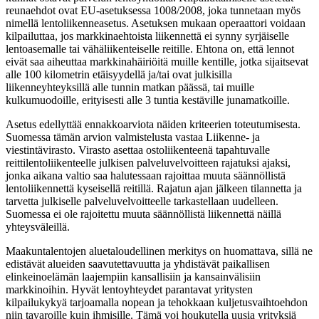
reunaehdot ovat EU-asetuksessa 1008/2008, joka tunnetaan myös
nimellä lentoliikenneasetus. Asetuksen mukaan operaattori voidaan
kilpailuttaa, jos markkinaehtoista liikennettä ei synny syrjäiselle
lentoasemalle tai vähäliikenteiselle reitille. Ehtona on, että lennot
eivät saa aiheuttaa markkinahäiriöitä muille kentille, jotka sijaitsevat
alle 100 kilometrin etäisyydellä ja/tai ovat julkisilla
liikenneyhteyksillä alle tunnin matkan päässä, tai muille
kulkumuodoille, erityisesti alle 3 tuntia kestäville junamatkoille.
Asetus edellyttää ennakkoarviota näiden kriteerien toteutumisesta.
Suomessa tämän arvion valmistelusta vastaa Liikenne- ja
viestintävirasto. Virasto asettaa ostoliikenteenä tapahtuvalle
reittilentoliikenteelle julkisen palveluvelvoitteen rajatuksi ajaksi,
jonka aikana valtio saa halutessaan rajoittaa muuta säännöllistä
lentoliikennettä kyseisellä reitillä. Rajatun ajan jälkeen tilannetta ja
tarvetta julkiselle palveluvelvoitteelle tarkastellaan uudelleen.
Suomessa ei ole rajoitettu muuta säännöllistä liikennettä näillä
yhteysväleillä.
Maakuntalentojen aluetaloudellinen merkitys on huomattava, sillä ne
edistävät alueiden saavutettavuutta ja yhdistävät paikallisen
elinkeinoelämän laajempiin kansallisiin ja kansainvälisiin
markkinoihin. Hyvät lentoyhteydet parantavat yritysten
kilpailukykyä tarjoamalla nopean ja tehokkaan kuljetusvaihtoehdon
niin tavaroille kuin ihmisille. Tämä voi houkutella uusia yrityksiä