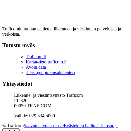
Traficomin tuottamaa tietoa liikenteen ja viestinnän palveluista ja
verkoista.
Tutustu myös
Traficom.fi
Kartat-tieto.traficom.fi
Avoin data
Tilastojen julkaisukalenteri
Yhteystiedot
Liikenne- ja viestintävirasto Traficom
PL 320
00059 TRAFICOM
Vaihde: 029 534 5000
© Traficom
Saavutettavuusseloste
Evästeiden hallinta
Tietosuoja