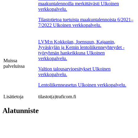
maakuntalennoilla merkittävästi
Ulkoinen
verkkopalvelu.
Tilastotietoa tuetuista maakuntalennoista 6/2021–
7/2022
Ulkoinen verkkopalvelu.
LVM:n Kokkolan, Joensuun, Kajaanin,
Jyväskylän ja Kemin lentoliikenneyhteydet -
työryhmän hankeikkuna
Ulkoinen
verkkopalvelu.
Muissa
palveluissa
Valtion talousarvioesitykset
Ulkoinen
verkkopalvelu.
Lentoliikenneasetus
Ulkoinen verkkopalvelu.
Lisätietoja
tilastot(a)traficom.fi
Alatunniste