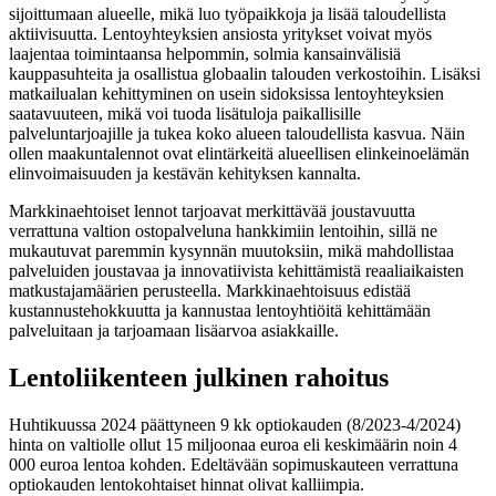
sijoittumaan alueelle, mikä luo työpaikkoja ja lisää taloudellista
aktiivisuutta. Lentoyhteyksien ansiosta yritykset voivat myös
laajentaa toimintaansa helpommin, solmia kansainvälisiä
kauppasuhteita ja osallistua globaalin talouden verkostoihin. Lisäksi
matkailualan kehittyminen on usein sidoksissa lentoyhteyksien
saatavuuteen, mikä voi tuoda lisätuloja paikallisille
palveluntarjoajille ja tukea koko alueen taloudellista kasvua. Näin
ollen maakuntalennot ovat elintärkeitä alueellisen elinkeinoelämän
elinvoimaisuuden ja kestävän kehityksen kannalta.
Markkinaehtoiset lennot tarjoavat merkittävää joustavuutta
verrattuna valtion ostopalveluna hankkimiin lentoihin, sillä ne
mukautuvat paremmin kysynnän muutoksiin, mikä mahdollistaa
palveluiden joustavaa ja innovatiivista kehittämistä reaaliaikaisten
matkustajamäärien perusteella. Markkinaehtoisuus edistää
kustannustehokkuutta ja kannustaa lentoyhtiöitä kehittämään
palveluitaan ja tarjoamaan lisäarvoa asiakkaille.
Lentoliikenteen julkinen rahoitus
Huhtikuussa 2024 päättyneen 9 kk optiokauden (8/2023-4/2024)
hinta on valtiolle ollut 15 miljoonaa euroa eli keskimäärin noin 4
000 euroa lentoa kohden. Edeltävään sopimuskauteen verrattuna
optiokauden lentokohtaiset hinnat olivat kalliimpia.