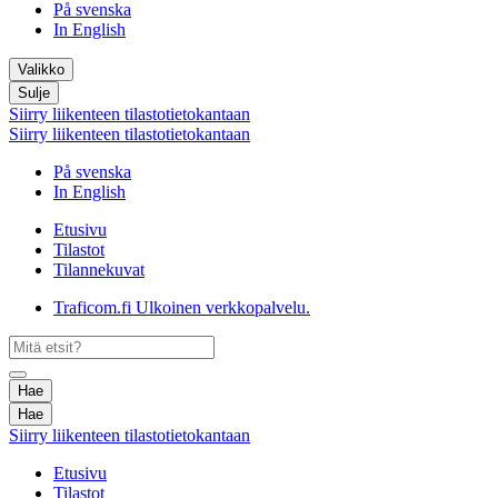
På svenska
In English
Valikko
Sulje
Siirry liikenteen tilastotietokantaan
Siirry liikenteen tilastotietokantaan
På svenska
In English
Etusivu
Tilastot
Tilannekuvat
Traficom.fi
Ulkoinen verkkopalvelu.
Hae
Hae
Siirry liikenteen tilastotietokantaan
Etusivu
Tilastot