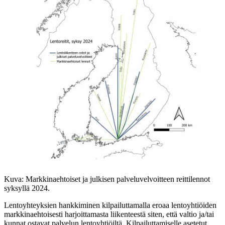
Kuva: Markkinaehtoiset ja julkisen palveluvelvoitteen reittilennot
syksyllä 2024.
Lentoyhteyksien hankkiminen kilpailuttamalla eroaa lentoyhtiöiden
markkinaehtoisesti harjoittamasta liikenteestä siten, että valtio ja/tai
kunnat ostavat palvelun lentoyhtiöiltä. Kilpailuttamiselle asetetut