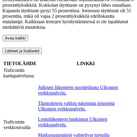
prosenttiyksikköä. Kokkolan täyttöaste on pysynyt lähes ennallaan.
Kajaanin täyttöaste pysyi 55 prosentissa. Joensuun täyttöaste oli 51
prosenttia, mikä oli vajaa 2 prosenttiyksikköä edelliskautta
matalampi. Kaikkiaan lentojen hyödyntämisessä ei ole tapahtunut
merkittäviä muutoksia.
Avaa kaikki
Lähteet ja lisätiedot
TIETOLÄHDE
LINKKI
Traficomin
karttapalvelussa
Julkisen liikenteen suoritetilasto
Ulkoinen
verkkopalvelu.
Tilastotietoja valtion tukemista lennoista
Ulkoinen verkkopalvelu.
Lentoliikenteen hankinnat
Ulkoinen
Traficomin
verkkopalvelu.
verkkosivuilla
Matkustajamäärät vaihtelivat tuetuilla