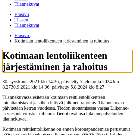
Tilannekuvat
Etusivu
Tilastot
Tilannekuvat
Etusivu
›
Kotimaan lentoliikenteen järjestäminen ja rahoitus
Kotimaan lentoliikenteen
järjestäminen ja rahoitus
30. syyskuuta 2021 klo 14.36, päivitetty 5. elokuuta 2024 klo
8.27
30.9.2021
klo
14.36
,
päivitetty
5.8.2024
klo
8.27
Tilannekuvassa esitetään kotimaan reittilentoliikenteen
toteuttamistavat ja siihen liittyvä julkinen rahoitus. Tilannekuvaa
päivitetään kerran vuodessa. Tiedon tuottamisesta vastaa Liikenne-
ja viestintävirasto Traficom. Tiedot ovat osa liikennepalveluiden
tilannekuvaa.
Kotimaan reittilentoliikenne on ennen koronapandemiaa perustunut
pääosin markkinaehtoiseen liikenteeseen pääsääntöisesti kahden