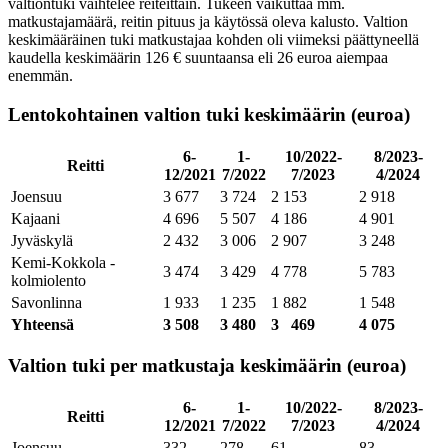
valtiontuki vaihtelee reiteittäin. Tukeen vaikuttaa mm.
matkustajamäärä, reitin pituus ja käytössä oleva kalusto. Valtion
keskimääräinen tuki matkustajaa kohden oli viimeksi päättyneellä
kaudella keskimäärin 126 € suuntaansa eli 26 euroa aiempaa
enemmän.
Lentokohtainen valtion tuki keskimäärin (euroa)
6-
1-
10/2022-
8/2023-
Reitti
12/2021
7/2022
7/2023
4/2024
Joensuu
3 677
3 724
2 153
2 918
Kajaani
4 696
5 507
4 186
4 901
Jyväskylä
2 432
3 006
2 907
3 248
Kemi-Kokkola -
3 474
3 429
4 778
5 783
kolmiolento
Savonlinna
1 933
1 235
1 882
1 548
Yhteensä
3 508
3 480
3 469
4 075
Valtion tuki per matkustaja keskimäärin (euroa)
6-
1-
10/2022-
8/2023-
Reitti
12/2021
7/2022
7/2023
4/2024
Joensuu
332
278
61
83